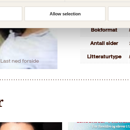
ISBN
Allow selection
Utgivelsesår
Bokformat
Antall sider
Litteraturtype
Last ned forside
r