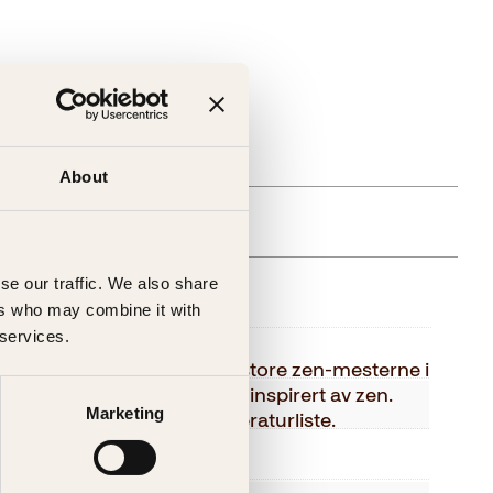
gelig (årsak uspesifisert)
About
else
se our traffic. We also share
ers who may combine it with
 services.
Kagge Forlag AS,
en samling av tekster fra de store zen-mesterne i
 moderne forfattere som er inspirert av zen.
Voksen
Marketing
il å tolke tekstene. Med litteraturliste.
nob