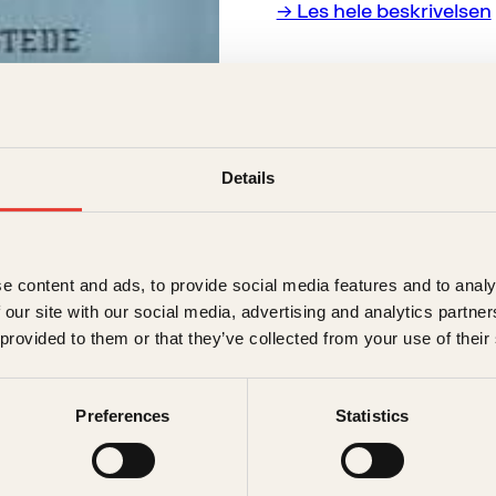
→ Les hele beskrivelsen
129
kr
Utsolgt
Ikke på lager
Ikke tilgjen
Details
Beskrivelse
Ekstra detaljer
Beskriv
e content and ads, to provide social media features and to analy
 our site with our social media, advertising and analytics partn
 provided to them or that they’ve collected from your use of their
Forlag
Denne lillle boka er 
Japan og Kina, og fra
Målgruppe
Preferences
Statistics
Forordet hjelper deg t
Språk