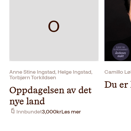
O
Anne Stine Ingstad, Helge Ingstad,
Camillo Løk
Torbjørn Torkildsen
Du er 
Oppdagelsen av det
nye land
Innbundet
3,000
kr
Les mer