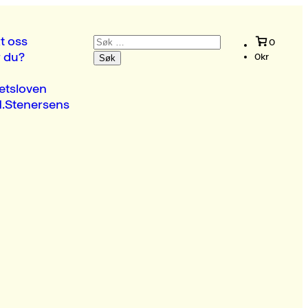
Søk
t oss
0
etter:
r du?
0
kr
etsloven
.Stenersens