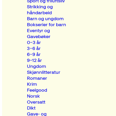
Sport og friluftsliv
Strikking og
håndarbeid
Barn og ungdom
Bokserier for barn
Eventyr og
Gavebøker
0–3 år
3–6 år
6–9 år
9–12 år
Ungdom
Skjønnlitteratur
Romaner
Krim
Feelgood
Norsk
Oversatt
Dikt
Gave- og