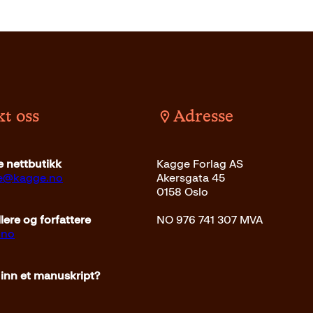
t oss
Adresse
Pocket
249
kr
Les mer
det
399
kr
Les mer
 nettbutikk
Kagge Forlag AS
ce@kagge.no
Akersgata 45
0158 Oslo
ere og forfattere
NO 976 741 307 MVA
.no
 inn et manuskript?