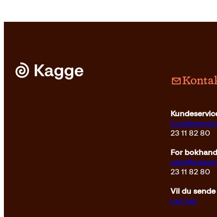
Kontak
Innbun
Kundeservice
kundeservi
23 11 82 80
For bokhandl
salg@kagge
23 11 82 80
Vil du sende
Les her