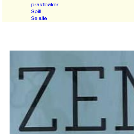
praktbøker
Spill
Se alle