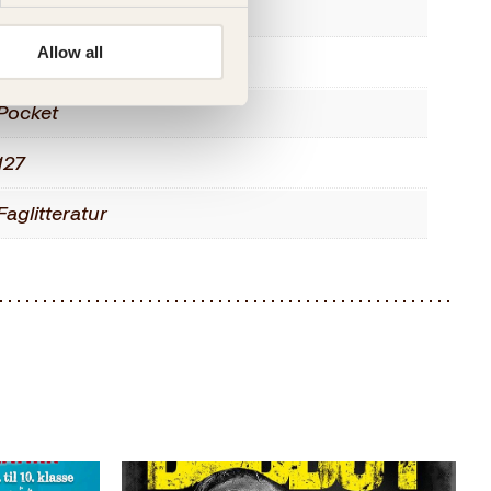
9788272013850
Allow all
2005
Pocket
127
Faglitteratur