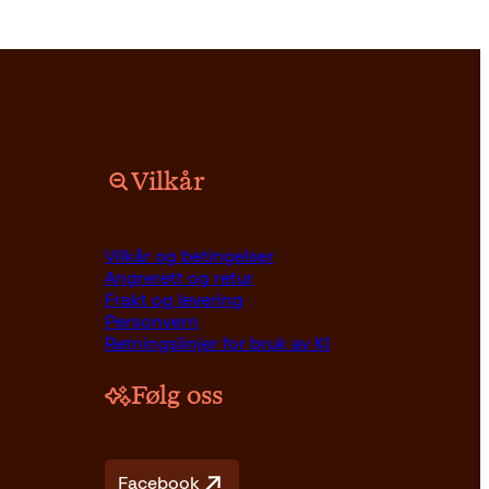
Vilkår
Pocket
179
kr
Les mer
Vilkår og betingelser
Angrerett og retur
Frakt og levering
Personvern
Retningslinjer for bruk av KI
Følg oss
Facebook