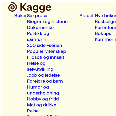
Bøker
Sakprosa
Aktuelt
Nye bøke
Biografi og historie
Bestselge
Dokumentar
Forfatteri
Politikk og
Boktips
samfunn
Kommer s
200 sider-serien
Populærvitenskap
Filosofi og innsikt
Helse og
selvutvikling
Jobb og ledelse
Foreldre og barn
Humor og
underholdning
Hobby og fritid
Mat og drikke
Reise