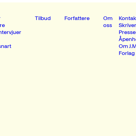
r
Tilbud
Forfattere
Om
Kontak
re
oss
Skrive
ntervjuer
Presse
Åpenh
nart
Om J.M
Forlag