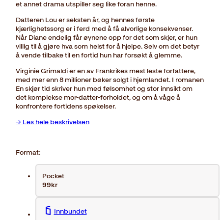
et annet drama utspiller seg like foran henne.
Datteren Lou er seksten år, og hennes første
kjærlighetssorg er i ferd med å få alvorlige konsekvenser.
Når Diane endelig får øynene opp for det som skjer, er hun
villig til å gjøre hva som helst for å hjelpe. Selv om det betyr
å vende tilbake til en fortid hun har forsøkt å glemme.
Virginie Grimaldi er en av Frankrikes mest leste forfattere,
med mer enn 8 millioner bøker solgt i hjemlandet. I romanen
En skjør tid skriver hun med følsomhet og stor innsikt om
det komplekse mor-datter-forholdet, og om å våge å
konfrontere fortidens spøkelser.
→ Les hele beskrivelsen
Format:
Pocket
99kr
Innbundet