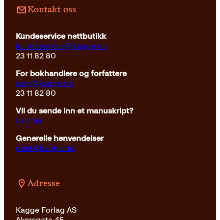
Kontakt oss
Kundeservice nettbutikk
kundeservice@kagge.no
23 11 82 80
For bokhandlere og forfattere
salg@kagge.no
23 11 82 80
Vil du sende inn et manuskript?
Les her
Generelle henvendelser
post@kagge.no
Adresse
Kagge Forlag AS
Akersgata 45