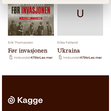
U
Les mer
Erik Thomassen
Erika Fatland
Før invasjonen
Ukraina
Innbundet
479
kr
Les mer
Innbundet
479
kr
Les mer