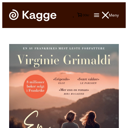
Meny
0
0
kr