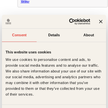
199kr
99
kr
En
Kjøp
skjør
Reduser
Øk
tid
Consent
Details
About
mengden
mengden
antall
This website uses cookies
På lager
Beskrivelse
We use cookies to personalise content and ads, to
provide social media features and to analyse our traffic.
Ekstra detaljer
Beskrivelse
We also share information about your use of our site with
our social media, advertising and analytics partners who
Forfattere
Virginie Grimaldi
Diane har aldri vært kravstor. Hun har drømt om
may combine it with other information that you’ve
enkle ting: en ektemann, to barn, en jobb hun elsker
provided to them or that they’ve collected from your use
– og hun har fått mer enn hun noen gang våget å
Forlag
Kagge Forlag AS,
of their services.
håpe på. Men den dagen ektemannen forlater
Relaterte produkter
henne, raser hele Dianes verden sammen.
Målgruppe
Voksen
Overmannet av sorg, legger hun ikke merke til at et