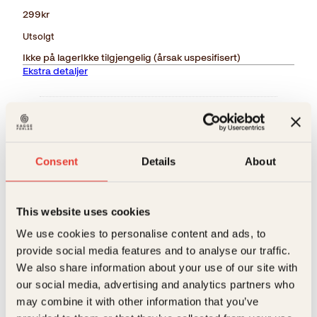
299
kr
Utsolgt
Ikke på lager
Ikke tilgjengelig (årsak uspesifisert)
Ekstra detaljer
Forlag
Kagge Forlag AS,
Målgruppe
Voksen
Relaterte produkter
Consent
Details
About
Språk
nob
ISBN
9788248920618
This website uses cookies
Utgivelsesår
2017
We use cookies to personalise content and ads, to
provide social media features and to analyse our traffic.
Bokformat
BL
We also share information about your use of our site with
Antall sider
138
our social media, advertising and analytics partners who
may combine it with other information that you’ve
Litteraturtype
Faglitteratur