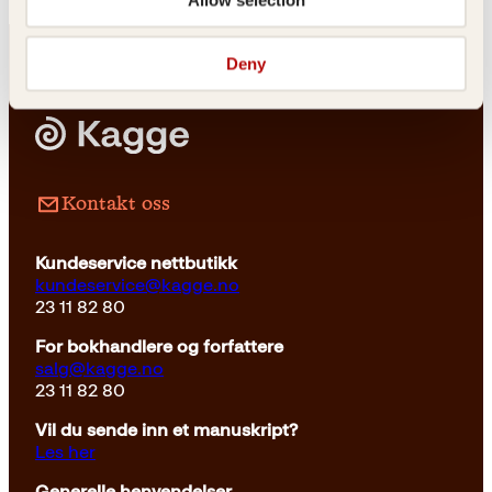
Deny
Les mer
Kontakt oss
Kundeservice nettbutikk
kundeservice@kagge.no
23 11 82 80
For bokhandlere og forfattere
salg@kagge.no
23 11 82 80
Vil du sende inn et manuskript?
Les her
Generelle henvendelser