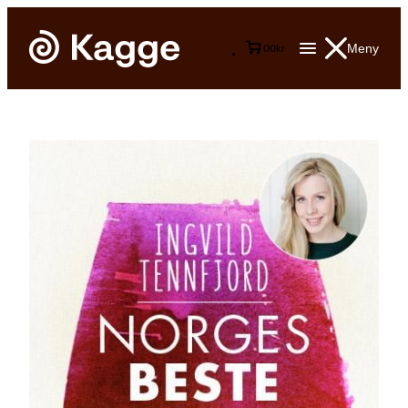
Meny
0
0
kr