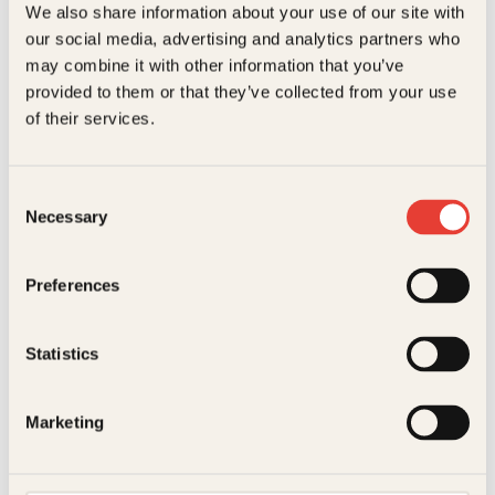
Bokformat
Pocket
We also share information about your use of our site with
our social media, advertising and analytics partners who
Kreativ mamma
Victoria Skau
may combine it with other information that you’ve
Journal for
provided to them or that they’ve collected from your use
skoleåret
of their services.
2020/2021. Det
beste året i ditt
Consent
liv
Necessary
Selection
Utfyllingsbøker
299
kr
Les mer
Preferences
Statistics
U
Marketing
Les mer