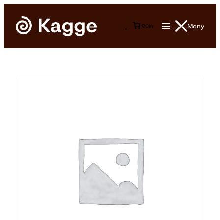
Meny
0
0
kr