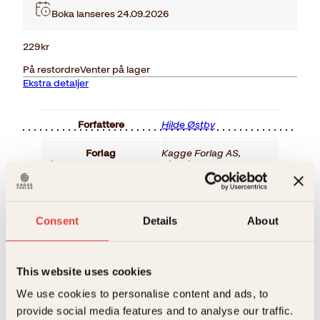
Boka lanseres 24.09.2026
229
kr
På restordre
Venter på lager
Ekstra detaljer
Forfattere
Hilde Østby
Forlag
Kagge Forlag AS,
Relaterte produkter
Målgruppe
Voksen
Språk
nob
Consent
Details
About
ISBN
9788248943013
K
Utgivelsesår
2026
This website uses cookies
We use cookies to personalise content and ads, to
Utgivelsesdato
24 Sep 2026
provide social media features and to analyse our traffic.