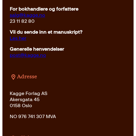
For bokhandlere og forfattere
salg@kagge.no
23 11 82 80
Vil du sende inn et manuskript?
Les her
Generelle henvendelser
post@kagge.no
Adresse
Kagge Forlag AS
Akersgata 45
0158 Oslo
NO 976 741 307 MVA