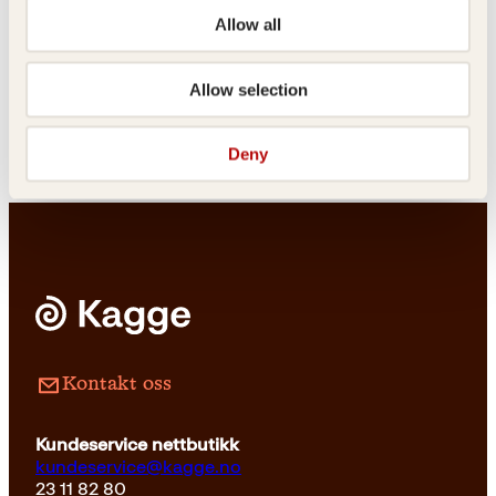
Erika Fatland
ÆsopBendik Kaltenborn,
Allow all
Anne B. Ragde
Ukraina
Haren og
skilpadden
Allow selection
Innbundet
199
kr
Les mer
Deny
Innbundet
479
kr
Les mer
Kontakt oss
Kundeservice nettbutikk
kundeservice@kagge.no
23 11 82 80