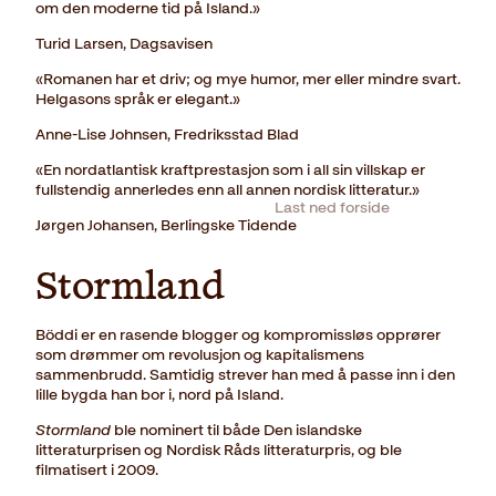
om den moderne tid på Island.»
Turid Larsen, Dagsavisen
«Romanen har et driv; og mye humor, mer eller mindre svart.
Helgasons språk er elegant.»
Anne-Lise Johnsen, Fredriksstad Blad
«En nordatlantisk kraftprestasjon som i all sin villskap er
fullstendig annerledes enn all annen nordisk litteratur.»
Last ned forside
Jørgen Johansen, Berlingske Tidende
Stormland
Böddi er en rasende blogger og kompromissløs opprører
som drømmer om revolusjon og kapitalismens
sammenbrudd. Samtidig strever han med å passe inn i den
lille bygda han bor i, nord på Island.
Stormland
ble nominert til både Den islandske
litteraturprisen og Nordisk Råds litteraturpris, og ble
filmatisert i 2009.