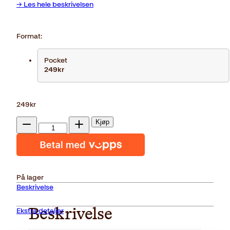
→ Les hele beskrivelsen
Format:
Pocket
249kr
249
kr
Stormland
Kjøp
antall
Reduser
Øk
mengden
mengden
På lager
Beskrivelse
Ekstra detaljer
Beskrivelse