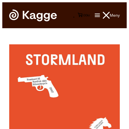
Meny
0
0
kr