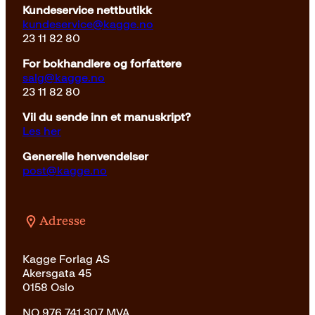
Kundeservice nettbutikk
kundeservice@kagge.no
23 11 82 80
For bokhandlere og forfattere
salg@kagge.no
23 11 82 80
Vil du sende inn et manuskript?
Les her
Generelle henvendelser
post@kagge.no
Adresse
Kagge Forlag AS
Akersgata 45
0158 Oslo
NO 976 741 307 MVA