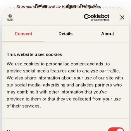
Forlag
Kagge Forlag AS,
Stormland
er skrevet av Hallgrímur Helgason,
forfatteren av den bestselgende Seksti kilo-sagaen,
og utkom på originalspråket islandsk i 2005.
Målgruppe
Voksen
Du vil også kanskje like
Romanen ble nominert til både Den islandske
Språk
nob
litteraturprisen og Nordisk Råds litteraturpris, og i
disse
Consent
Details
About
2009 ble den filmatisert. Med svart humor, skarp
ISBN
9788248948483
samfunnssatire og flust av litterære referanser
forteller Hallgrímur Helgason historien om en ensom
Utgivelsesår
2026
rebell som er for smart for bygda, for sint for byen
This website uses cookies
og for ærlig for sitt land. Dette er en medrivende
roman om opprør, ensomhet og jakten på mening i
We use cookies to personalise content and ads, to
Utgivelsesdato
27 Jul 2026
det moderne Island.
provide social media features and to analyse our traffic.
I salg fra
27. Jul 2026
We also share information about your use of our site with
our social media, advertising and analytics partners who
Bokformat
Pocket
may combine it with other information that you’ve
provided to them or that they’ve collected from your use
Antall sider
574
of their services.
Hallgrímur Helgason
Hallgrímur Helgason
Vekt
0.461 kg
Seksti kilo
101 Reykjavik
Dimensjoner
3.5 × 13 × 20 cm
solskinn
Consent