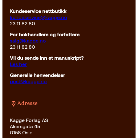
Kundeservice nettbutikk
kundeservice@kagge.no
23 11 82 80
For bokhandlere og forfattere
salg@kagge.no
23 11 82 80
Vil du sende inn et manuskript?
Les her
Generelle henvendelser
post@kagge.no
Adresse
Kagge Forlag AS
Akersgata 45
0158 Oslo