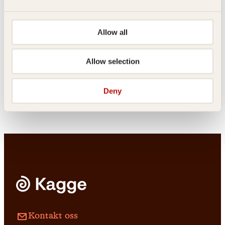
Innbundet
399
kr
Kjøp
Hanne Andreassen Hjelmås
Ellen-Beate Wollen
Allow all
og Torunn Steinsland
Gratis mat fra
Klompelompe -
havet
Allow selection
strikk til baby,
barn og voksen
Deny
Innbundet
449
kr
Kjøp
Innbundet
449
kr
Kjøp
Kontakt oss