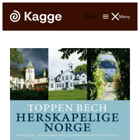
Meny
0
0
kr