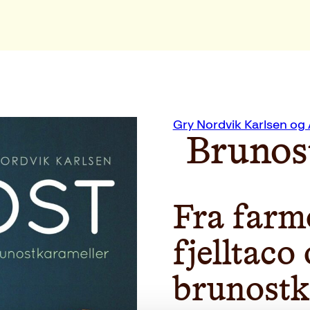
Gry Nordvik Karlsen og
Brunos
Fra farmo
fjelltaco
brunostk