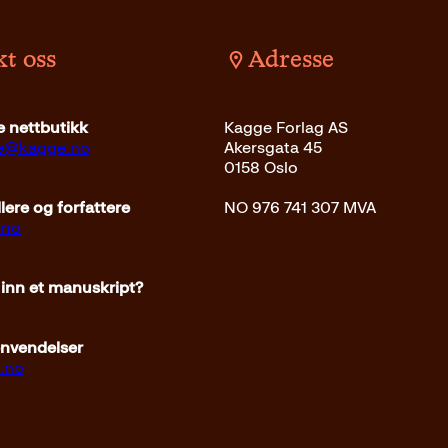
t oss
Adresse
det
379
kr
Kjøp
 nettbutikk
Kagge Forlag AS
ce@kagge.no
Akersgata 45
0158 Oslo
ere og forfattere
NO 976 741 307 MVA
.no
 inn et manuskript?
envendelser
.no