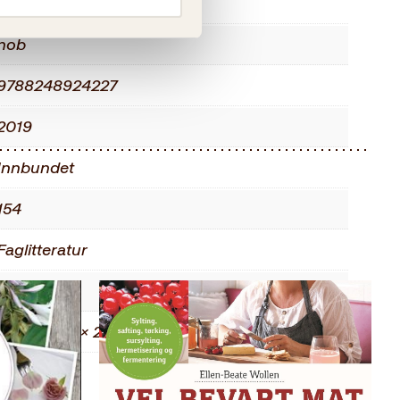
Voksen
nob
9788248924227
2019
Innbundet
154
Faglitteratur
0.67 kg
2.10 × 17.70 × 24.60 cm