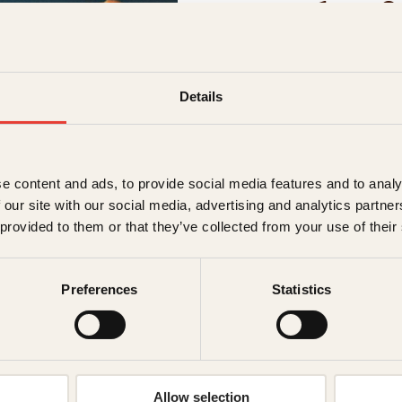
oppskrif
→ Les hele beskrivelsen
Details
399
kr
e content and ads, to provide social media features and to analy
Utsolgt
 our site with our social media, advertising and analytics partn
Ikke på lager
Ikke tilgjen
 provided to them or that they’ve collected from your use of their
Ekstra detaljer
Preferences
Statistics
Forfattere
Forlag
Allow selection