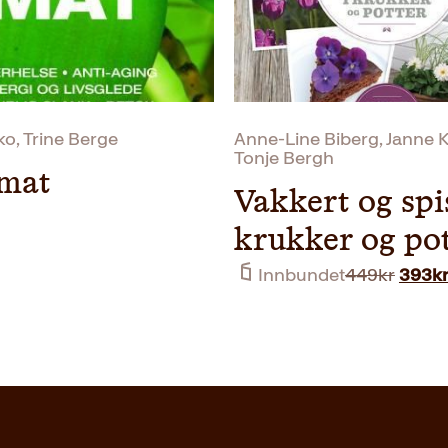
o, Trine Berge
Anne-Line Biberg, Janne K
Tonje Bergh
mat
Vakkert og spis
krukker og po
Oppri
Innbundet
449
kr
393
k
pris
var:
449kr