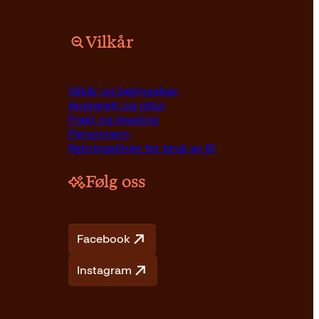
Vilkår
Opprinnelig
Nåværende
Innbundet
449
kr
279
kr
Kjøp
Vilkår og betingelser
pris
pris
Angrerett og retur
var:
er:
Frakt og levering
449kr.
279kr.
Personvern
Retningslinjer for bruk av KI
Følg oss
Facebook
Instagram