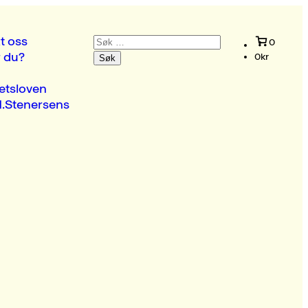
Søk
t oss
0
etter:
r du?
0
kr
etsloven
.Stenersens