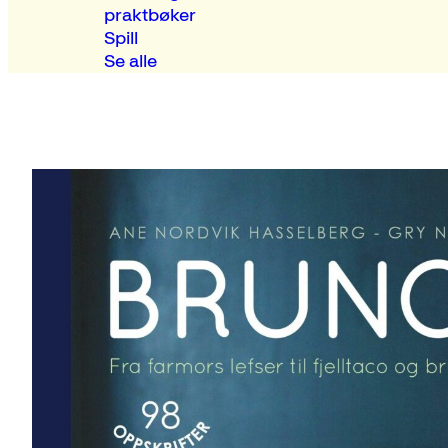
praktbøker
Spill
Se alle