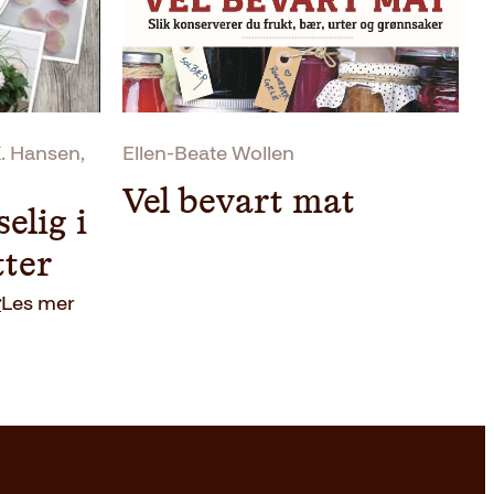
. Hansen,
Ellen-Beate Wollen
Vel bevart mat
elig i
tter
nnelig
Nåværende
r
Les mer
pris
er:
.
393kr.