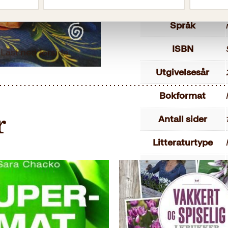
Målgruppe
Språk
ISBN
Last ned forside
Utgivelsesår
Bokformat
Antall sider
r
Litteraturtype
Vekt
Dimensjoner