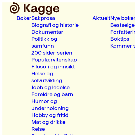
Bøker
Sakprosa
Aktuelt
Nye bøke
Biografi og historie
Bestselge
Dokumentar
Forfatteri
Politikk og
Boktips
samfunn
Kommer s
200 sider-serien
Populærvitenskap
Filosofi og innsikt
Helse og
selvutvikling
Jobb og ledelse
Foreldre og barn
Humor og
underholdning
Hobby og fritid
Mat og drikke
Reise