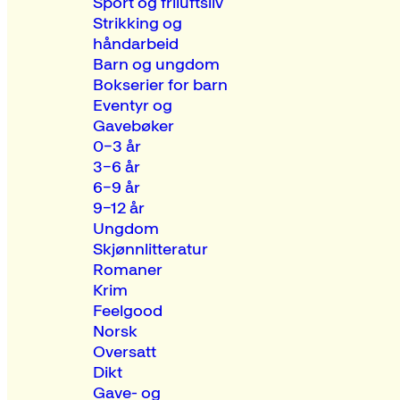
Sport og friluftsliv
Strikking og
håndarbeid
Barn og ungdom
Bokserier for barn
Eventyr og
Gavebøker
0–3 år
3–6 år
6–9 år
9–12 år
Ungdom
Skjønnlitteratur
Romaner
Krim
Feelgood
Norsk
Oversatt
Dikt
Gave- og