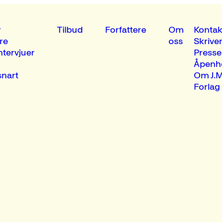
r
Tilbud
Forfattere
Om
Kontak
re
oss
Skrive
ntervjuer
Presse
Åpenh
nart
Om J.M
Forlag