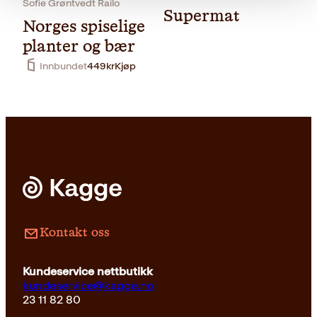
Sofie Grøntvedt Railo
Supermat
Norges spiselige
planter og bær
Innbundet
449
kr
Kjøp
Innbundet
379
kr
Kjøp
Kontakt oss
Kundeservice nettbutikk
kundeservice@kagge.no
23 11 82 80