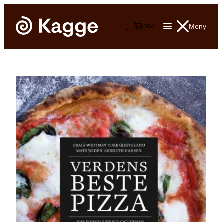
Meny
0
0
kr