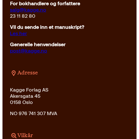
For bokhandlere og forfattere
salg@kagge.no
23 11 82 80
Vil du sende inn et manuskript?
Les her
Generelle henvendelser
post@kagge.no
Adresse
Kagge Forlag AS
Akersgata 45
0158 Oslo
NO 976 741 307 MVA
Vilkår