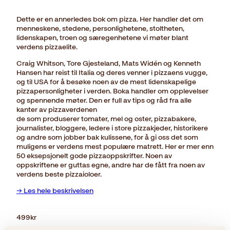
Dette er en annerledes bok om pizza. Her handler det om
menneskene, stedene, personlighetene, stoltheten,
lidenskapen, troen og særegenhetene vi møter blant
verdens pizzaelite.
Craig Whitson, Tore Gjesteland, Mats Widén og Kenneth
Hansen har reist til Italia og deres venner i pizzaens vugge,
og til USA for å besøke noen av de mest lidenskapelige
pizzapersonligheter i verden. Boka handler om opplevelser
og spennende møter. Den er full av tips og råd fra alle
kanter av pizzaverdenen
de som produserer tomater, mel og oster, pizzabakere,
journalister, bloggere, ledere i store pizzakjeder, historikere
og andre som jobber bak kulissene, for å gi oss det som
muligens er verdens mest populære matrett. Her er mer enn
50 eksepsjonelt gode pizzaoppskrifter. Noen av
oppskriftene er guttas egne, andre har de fått fra noen av
verdens beste pizzaioloer.
→ Les hele beskrivelsen
499
kr