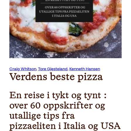
Last ned forside
Craig Whitson
,
Tore Gjesteland
,
Kenneth Hansen
Verdens beste pizza
En reise i tykt og tynt :
over 60 oppskrifter og
utallige tips fra
pizzaeliten i Italia og USA