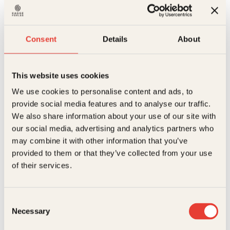
Utsolgt
Ikke på lager
Ikke tilgjengelig (årsak uspesifisert)
Beskrivelse
Consent
Details
About
Ekstra detaljer
Beskrivelse
This website uses cookies
Craig Whitson
,
Tore
Dette er en annerledes bok om pizza. Her handler
Forfattere
Gjesteland
,
Kenneth
We use cookies to personalise content and ads, to
det om menneskene, stedene, personlighetene,
Hansen
stoltheten, lidenskapen, troen og særegenhetene vi
provide social media features and to analyse our traffic.
møter blant verdens pizzaelite.
Relaterte produkter
Forlag
Kagge Forlag AS,
We also share information about your use of our site with
Craig Whitson, Tore Gjesteland, Mats Widén og
our social media, advertising and analytics partners who
Målgruppe
Voksen
Kenneth Hansen har reist til Italia og deres venner i
may combine it with other information that you’ve
pizzaens vugge, og til USA for å besøke noen av de
provided to them or that they’ve collected from your use
mest lidenskapelige pizzapersonligheter i verden.
Språk
nob
Boka handler om opplevelser og spennende møter.
of their services.
Den er full av tips og råd fra alle kanter av
ISBN
9788248913573
pizzaverdenen
de som produserer tomater, mel og oster,
Utgivelsesår
2014
Consent
pizzabakere, journalister, bloggere, ledere i store
pizzakjeder, historikere og andre som jobber bak
Necessary
Selection
I salg fra
04. Aug 2014
kulissene, for å gi oss det som muligens er verdens
mest populære matrett. Her er mer enn 50