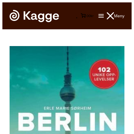
Meny
0
0
kr