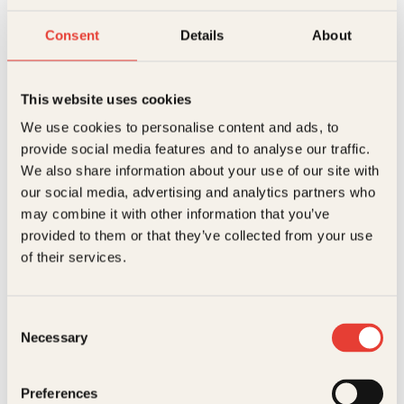
antall
399kr.
305kr.
Reduser
Øk
mengden
mengden
Consent
Details
About
På lager
This website uses cookies
Beskrivelse
We use cookies to personalise content and ads, to
Ekstra detaljer
Beskrivelse
provide social media features and to analyse our traffic.
We also share information about your use of our site with
our social media, advertising and analytics partners who
Forfattere
Erle Marie Sørheim
Berlin har i løpet av de siste årene blitt et av de mest
may combine it with other information that you’ve
besøkte reisemålene i Europa.
provided to them or that they’ve collected from your use
Forlag
Kagge Forlag AS,
Denne nye guiden i Kagges serie med reisebøker
Relaterte produkter
of their services.
viser andre sider av Berlin enn de vanlige
Målgruppe
Voksen
severdighetene, som Brandenburger Tor og
Kurfürstendamm. Journalist Erle Marie Sørheim har
Språk
nob
bodd i Berlin i mange år, og tar leseren med til byens
Consent
pulserende uteliv, til koselige kaffebarer, nystartede
Necessary
Selection
ISBN
9788248916246
bryggerier og en rekke gode spisesteder. Her er tips
til museer og gallerier og originale forslag til
aktiviteter, som en tur i klatreparken eller en guidet
Utgivelsesår
2015
Preferences
løpetur. For den handleglade viser forfatteren hvilke