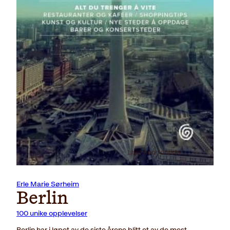
Last ned forside
Erle Marie Sørheim
Berlin
100 unike opplevelser
Berlin har i løpet av de siste årene blitt et av de mest