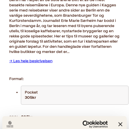
besøkte reisemålene i Europa. Denne nye guiden i Kagges
serie med reisebøker viser andre sider av Berlin enn de
vanlige severdighetene, som Brandenburger Tor og
Kurfürstendamm. Journalist Erle Marie Sørheim har bodd i
Berlin i mange år, og tar leseren med til byens pulserende
uteliv, til koselige kaffebarer, nystartede bryggerier og en
rekke gode spisesteder. Her er tips til museer og gallerier og
originale forslag til aktiviteter, som en tur i klatreparken eller
en guidet løpetur. For den handleglade viser forfatteren
hvilke butikker og merker det er…
→ Les hele beskrivelsen
Format:
Pocket
305kr
Opprinnelig
Nåværende
399
kr
305
kr
pris
pris
Berlin
var:
er:
Kjøp