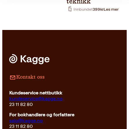
teknikk
Innbundet
399
kr
Les mer
Innbundet
399
kr
Les mer
Kontakt oss
Kundeservice nettbutikk
kundeservice@kagge.no
23 11 82 80
For bokhandlere og forfattere
salg@kagge.no
23 11 82 80