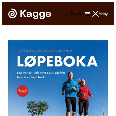
Meny
0
0
kr