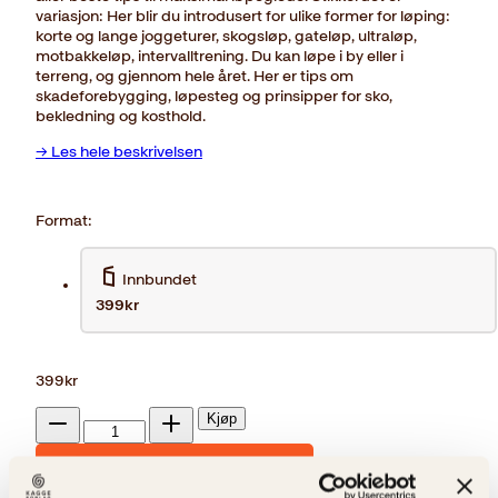
variasjon: Her blir du introdusert for ulike former for løping:
korte og lange joggeturer, skogsløp, gateløp, ultraløp,
motbakkeløp, intervalltrening. Du kan løpe i by eller i
terreng, og gjennom hele året. Her er tips om
skadeforebygging, løpesteg og prinsipper for sko,
bekledning og kosthold.
→ Les hele beskrivelsen
Format:
Innbundet
399kr
399
kr
Løpeboka
Kjøp
antall
Reduser
Øk
mengden
mengden