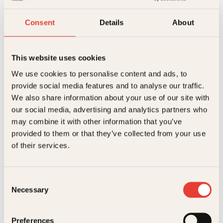
På lager
Consent
Details
About
Beskrivelse
Ekstra detaljer
Beskrivelse
This website uses cookies
We use cookies to personalise content and ads, to
Anders Mølster
Forfattere
Løping er verdens enkleste og mest effektive form
Galaasen
,
provide social media features and to analyse our traffic.
for mosjon. Det krever minimalt med utstyr og
We also share information about your use of our site with
planlegging, du kan løpe hvor som helst og når som
Forlag
Kagge Forlag AS,
helst.
Relaterte produkter
our social media, advertising and analytics partners who
Målgruppe
Voksen
may combine it with other information that you’ve
I denne boka gir landets fremste løpeeksperter deg
sine aller beste tips til maksimal løpeglede.
provided to them or that they’ve collected from your use
Stikkordet er variasjon: Her blir du introdusert for
Språk
nob
of their services.
ulike former for løping: korte og lange joggeturer,
skogsløp, gateløp, ultraløp, motbakkeløp,
ISBN
9788272016387
intervalltrening. Du kan løpe i by eller i terreng, og
gjennom hele året. Her er tips om
Consent
Utgivelsesår
2018
skadeforebygging, løpesteg og prinsipper for sko,
Necessary
Selection
bekledning og kosthold.
Bokformat
Innbundet
Preferences
Antall sider
191