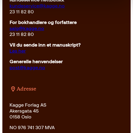
kundeservice@kagge.no
23 11 82 80
For bokhandlere og forfattere
salg@kagge.no
23 11 82 80
Vil du sende inn et manuskript?
Les her
Generelle henvendelser
post@kagge.no
Adresse
Kagge Forlag AS
Akersgata 45
0158 Oslo
NO 976 741 307 MVA