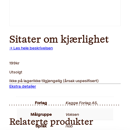
Sitater om kjærlighet
→ Les hele beskrivelsen
199
kr
Utsolgt
Ikke på lager
Ikke tilgjengelig (årsak uspesifisert)
Ekstra detaljer
Forlag
Kagge Forlag AS,
Målgruppe
Voksen
Relaterte produkter
Språk
nob