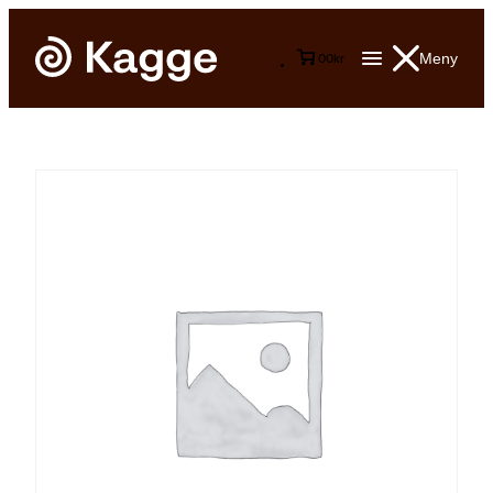
Meny
0
0
kr