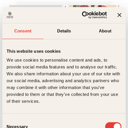
ISBN
9788291769479
Utgivelsesår
1998
M
Bokformat
Innbundet
Consent
Details
About
Antall sider
96
This website uses cookies
Litteraturtype
Faglitteratur
We use cookies to personalise content and ads, to
Frid Ingulstad
Lena Kristin Hole
provide social media features and to analyse our traffic.
Munken
Kjærlighetskoden
We also share information about your use of our site with
our social media, advertising and analytics partners who
Innbundet
339
kr
Les mer
may combine it with other information that you’ve
provided to them or that they’ve collected from your use
of their services.
V
Consent
Necessary
Selection