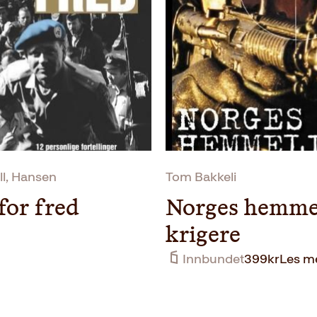
l, Hansen
Tom Bakkeli
 for fred
Norges hemme
krigere
Innbundet
399
kr
Les m