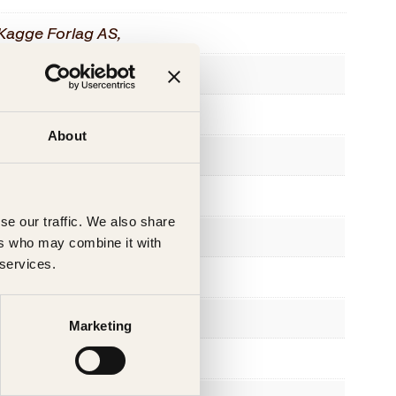
Kagge Forlag AS,
Voksen
nob
About
9788248913528
2013
se our traffic. We also share
Innbundet
ers who may combine it with
 services.
381
Skjønnlitteratur
Marketing
0.57 kg