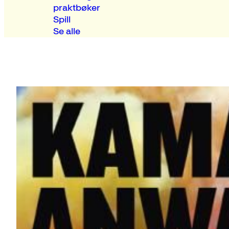
praktbøker
Spill
Se alle