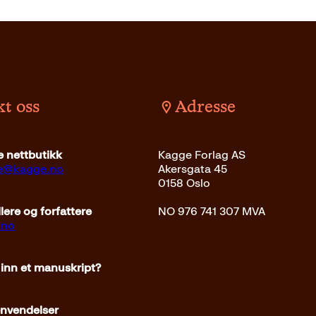
t oss
Adresse
det
379
kr
Les mer
 nettbutikk
Kagge Forlag AS
ce@kagge.no
Akersgata 45
0158 Oslo
ere og forfattere
NO 976 741 307 MVA
.no
 inn et manuskript?
envendelser