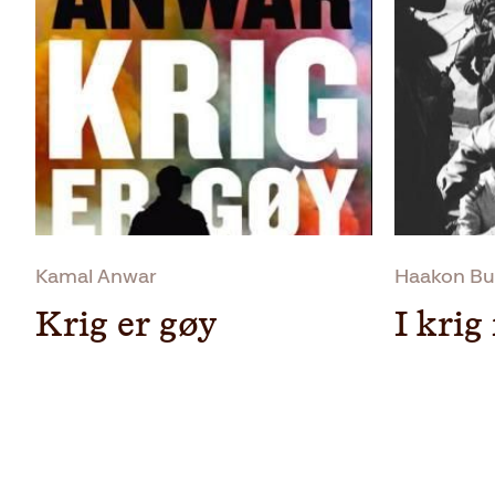
Kamal Anwar
Haakon Bul
Krig er gøy
I krig