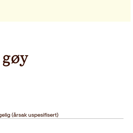
 gøy
gelig (årsak uspesifisert)