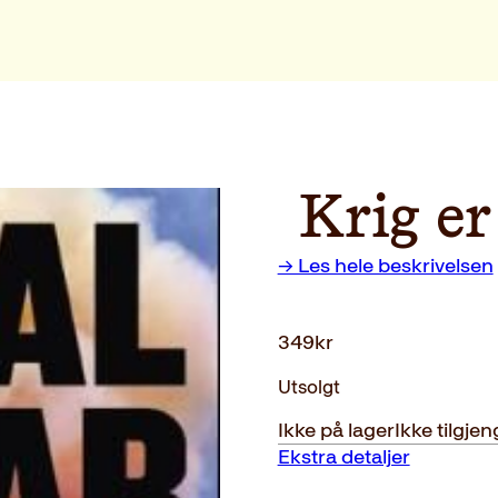
Krig er
→ Les hele beskrivelsen
349
kr
Utsolgt
Ikke på lager
Ikke tilgjen
Ekstra detaljer