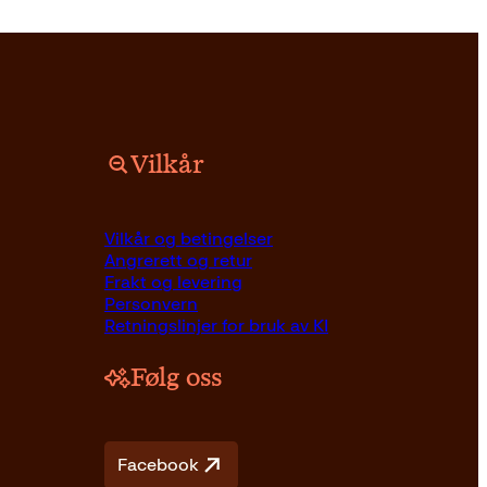
Vilkår
Pocket
99
kr
Les mer
Vilkår og betingelser
Angrerett og retur
Frakt og levering
Personvern
Retningslinjer for bruk av KI
Følg oss
Facebook