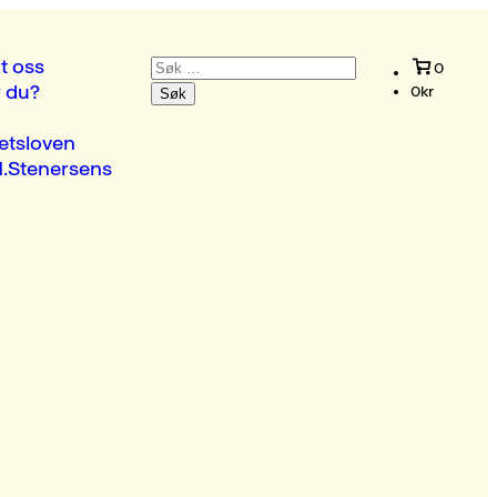
Søk
t oss
0
etter:
r du?
0
kr
etsloven
.Stenersens