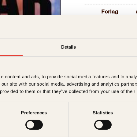
Forlag
Målgruppe
Språk
Details
ISBN
Utgivelsesår
e content and ads, to provide social media features and to analy
Bokformat
 our site with our social media, advertising and analytics partn
 provided to them or that they’ve collected from your use of their
Antall sider
Litteraturtype
Preferences
Statistics
Vekt