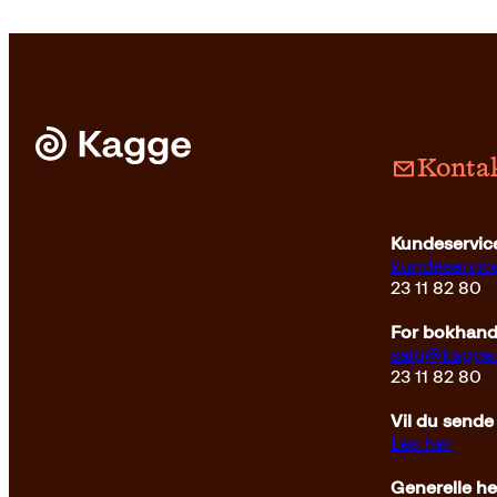
Kontak
Pocket
149
kr
Les mer
Innbun
Kundeservice
kundeservi
23 11 82 80
For bokhandl
salg@kagge
23 11 82 80
Vil du sende
Les her
Generelle h