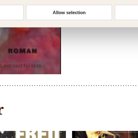
Dimensjoner
Allow selection
Last ned forside
r