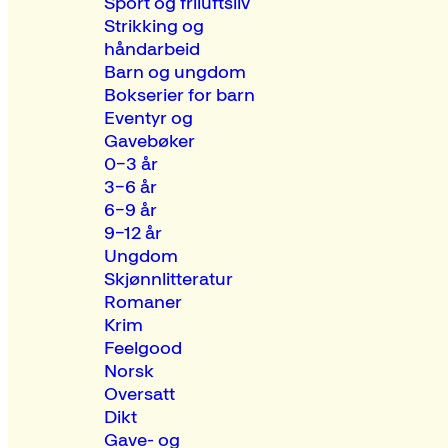
Sport og friluftsliv
Strikking og
håndarbeid
Barn og ungdom
Bokserier for barn
Eventyr og
Gavebøker
0–3 år
3–6 år
6–9 år
9–12 år
Ungdom
Skjønnlitteratur
Romaner
Krim
Feelgood
Norsk
Oversatt
Dikt
Gave- og