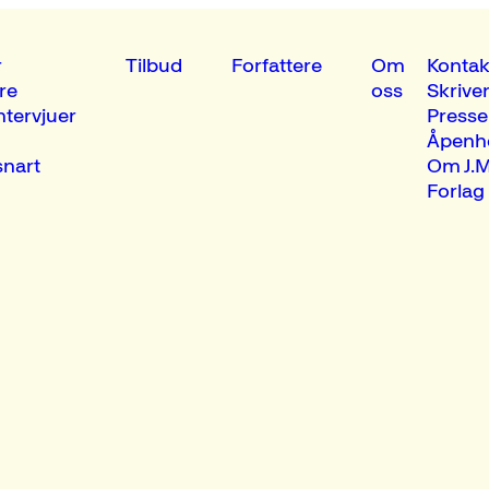
r
Tilbud
Forfattere
Om
Kontak
re
oss
Skrive
ntervjuer
Presse
Åpenh
nart
Om J.M
Forlag