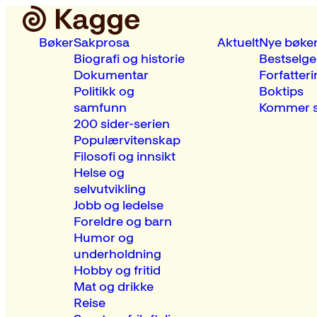
Bøker
Sakprosa
Aktuelt
Nye bøke
Biografi og historie
Bestselge
Dokumentar
Forfatteri
Politikk og
Boktips
samfunn
Kommer s
200 sider-serien
Populærvitenskap
Filosofi og innsikt
Helse og
selvutvikling
Jobb og ledelse
Foreldre og barn
Humor og
underholdning
Hobby og fritid
Mat og drikke
Reise