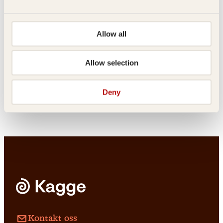
Allow all
Pocket
249
kr
Kjøp
Allow selection
Tom Bakkeli
Jens A. Riisnæs, Ragnar
Hatlem
Ett skudd
Verdens helligste
Deny
Innbundet
499
kr
Kjøp
Pocket
179
kr
Les mer
Kontakt oss