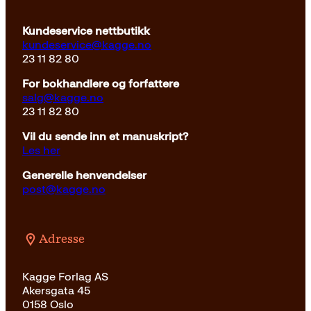
Kundeservice nettbutikk
kundeservice@kagge.no
23 11 82 80
For bokhandlere og forfattere
salg@kagge.no
23 11 82 80
Vil du sende inn et manuskript?
Les her
Generelle henvendelser
post@kagge.no
Adresse
Kagge Forlag AS
Akersgata 45
0158 Oslo