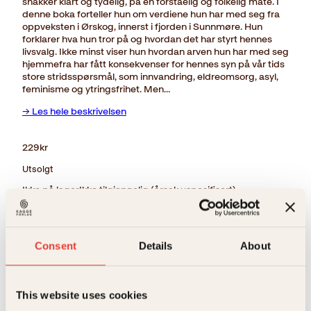
snakker klart og tydelig, på en forståelig og folkelig måte. I
denne boka forteller hun om verdiene hun har med seg fra
oppveksten i Ørskog, innerst i fjorden i Sunnmøre. Hun
forklarer hva hun tror på og hvordan det har styrt hennes
livsvalg. Ikke minst viser hun hvordan arven hun har med seg
hjemmefra har fått konsekvenser for hennes syn på vår tids
store stridsspørsmål, som innvandring, eldreomsorg, asyl,
feminisme og ytringsfrihet. Men…
→ Les hele beskrivelsen
229
kr
Utsolgt
Ikke på lager
Ikke tilgjengelig (årsak uspesifisert)
Beskrivelse
Ekstra detaljer
Beskrivelse
Consent
Details
About
Lars Akerhaug
,
Sylvi
Forfattere
Sylvi Listhaug får andre politikere til å blekne. Hun lar
Listhaug
seg ikke stoppe av kritikk. Hets og demonisering
This website uses cookies
biter ikke på henne. Meningsmotstanderne frykter
Forlag
Kagge Forlag AS,