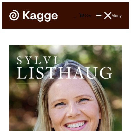
Meny
0
0
kr