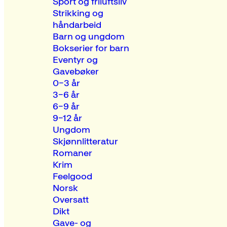
Sport og friluftsliv
Strikking og
håndarbeid
Barn og ungdom
Bokserier for barn
Eventyr og
Gavebøker
0–3 år
3–6 år
6–9 år
9–12 år
Ungdom
Skjønnlitteratur
Romaner
Krim
Feelgood
Norsk
Oversatt
Dikt
Gave- og