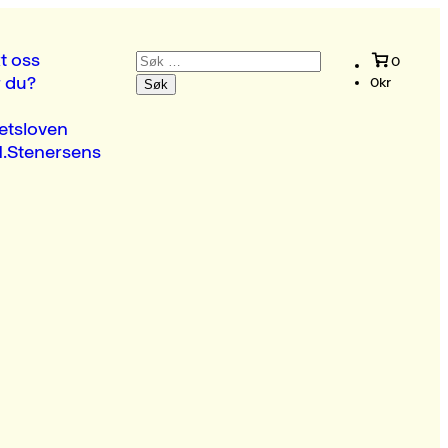
Søk
t oss
0
etter:
r du?
0
kr
etsloven
.Stenersens