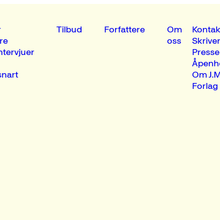
r
Tilbud
Forfattere
Om
Kontak
re
oss
Skrive
ntervjuer
Presse
Åpenh
nart
Om J.M
Forlag