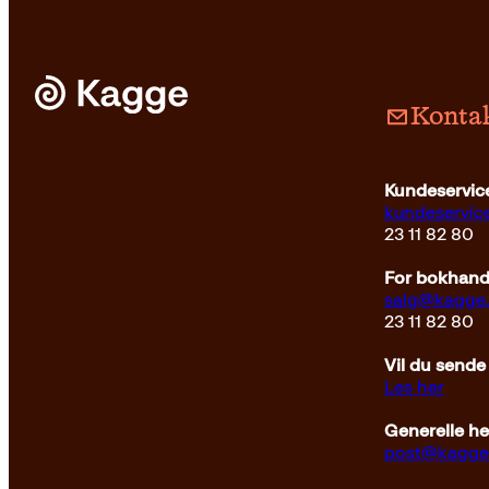
Kontak
Kundeservice
kundeservi
23 11 82 80
For bokhandl
salg@kagge
23 11 82 80
Vil du sende
Les her
Generelle h
post@kagge