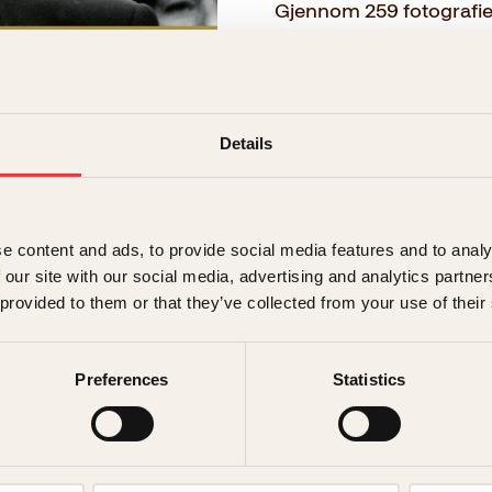
Gjennom 259 fotografier 
til den folkekjære stat
ansvarlige familiemann
Bildene er i stor grad 
tidene. Den dokumentari
Haralds oppvekst og m
Details
→ Les hele beskrivelsen
e content and ads, to provide social media features and to analy
Format:
 our site with our social media, advertising and analytics partn
 provided to them or that they’ve collected from your use of their
Innbundet
499kr
Preferences
Statistics
499
kr