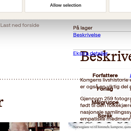
Kongen
Kjøp
Allow selection
vår
Reduser
Øk
mengden
mengden
antall
. ... om et unikt liv»
Last ned forside
På lager
Beskrivelse
Ekstra detaljer
Beskriv
Forfattere
Kongens livshistorie
er også en viktig del a
Forlag
Gjennom 259 fotografi
r
Målgruppe
født til den folkekjæ
nasjonale samlingss
Språk
empatiske medmenneske
noen av Norges frem
ISBN