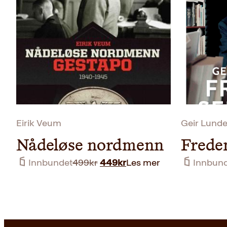
Eirik Veum
Geir Lund
Nådeløse nordmenn
Frede
Opprinnelig
Nåværende
Innbundet
499
kr
449
kr
Les mer
Innbun
pris
pris
var:
er:
499kr.
449kr.