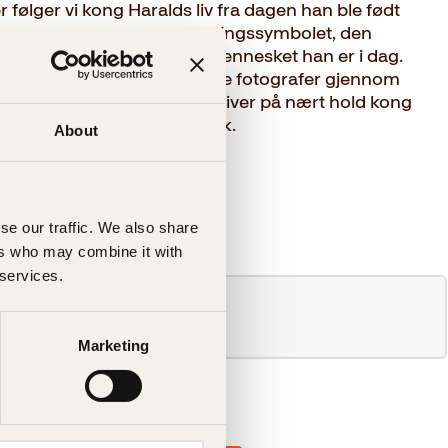
følger vi kong Haralds liv fra dagen han ble født
smannen, det nasjonale samlingssymbolet, den
en og det empatiske medmennesket han er i dag.
tatt av noen av Norges fremste fotografer gjennom
ske bildefortellingen beskriver på nært hold kong
angeårige virke som monark.
About
se our traffic. We also share
ers who may combine it with
 services.
Marketing