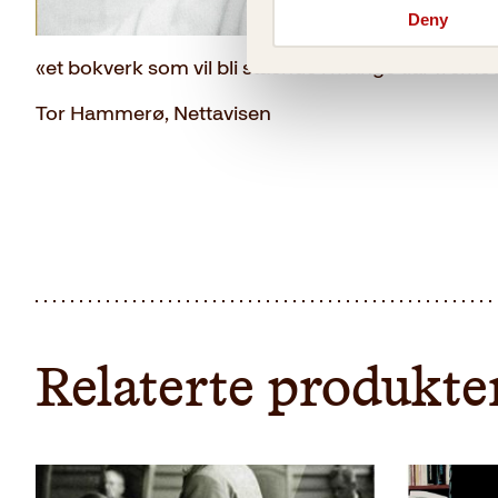
Deny
«et bokverk som vil bli stående i mange tiår fremover
Tor Hammerø, Nettavisen
Relaterte produkte