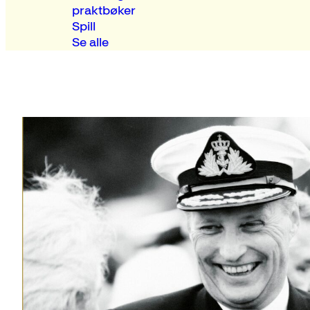
praktbøker
Spill
Se alle