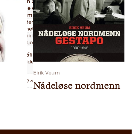
fortellingen beskriver på nært hold kong
g mangeårige virke som monark. Gjennom
2024
s vei gjennom formative år frem til rollen som
ippefast lederskikkelse med sterkt
Innbundet
 troverdighet, folkelig sjarm og lun humor.
kongens utviklede evne til innlevelse, empati og
287
vende situasjoner oppstår.
Faglitteratur
fotobiografi der bildene forteller historien –
abaserte bildetekster og et innledende forord
1.40 kg
istad.
Eirik Veum
3.00 × 21.60 × 26.70 cm
Nådeløse nordmenn