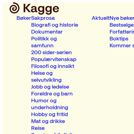
Bøker
Sakprosa
Aktuelt
Nye bøke
Biografi og historie
Bestselge
Dokumentar
Forfatteri
Politikk og
Boktips
samfunn
Kommer s
200 sider-serien
Populærvitenskap
Filosofi og innsikt
Helse og
selvutvikling
Jobb og ledelse
Foreldre og barn
Humor og
underholdning
Hobby og fritid
Mat og drikke
Reise