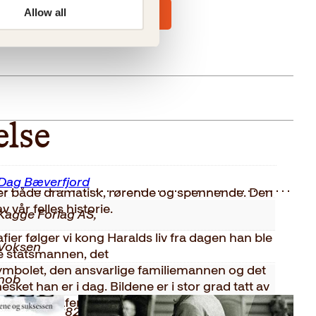
Allow all
else
Dag Bæverfjord
 er både dramatisk, rørende og spennende. Den
v vår felles historie.
Kagge Forlag AS,
er følger vi kong Haralds liv fra dagen han ble
Voksen
re statsmannen, det
ymbolet, den ansvarlige familiemannen og det
nob
t han er i dag. Bildene er i stor grad tatt av
ste fotografer gjennom tidene. Den
9788248938217