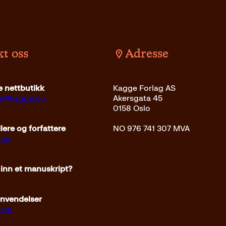
t oss
Adresse
 nettbutikk
Kagge Forlag AS
ce@kagge.no
Akersgata 45
0158 Oslo
ere og forfattere
NO 976 741 307 MVA
.no
 inn et manuskript?
envendelser
.no