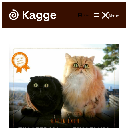
Meny
0
0
kr