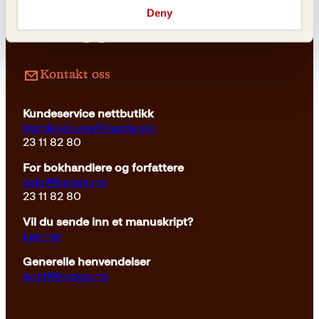
Deny
Innbundet
399
kr
Les mer
Kontakt oss
Kundeservice nettbutikk
kundeservice@kagge.no
23 11 82 80
For bokhandlere og forfattere
salg@kagge.no
23 11 82 80
Vil du sende inn et manuskript?
Les her
Generelle henvendelser
post@kagge.no