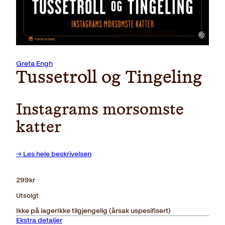
Last ned forside
Greta Engh
Tussetroll og Tingeling
Instagrams morsomste
katter
→ Les hele beskrivelsen
299
kr
Utsolgt
Ikke på lager
Ikke tilgjengelig (årsak uspesifisert)
Ekstra detaljer