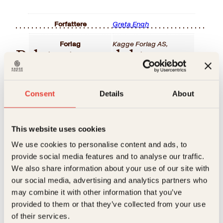
Forfattere
Greta Engh
Forlag
Kagge Forlag AS,
Relaterte produkter
Målgruppe
Voksen
Språk
nob
Consent
Details
About
ISBN
9788248925446
Utgivelsesår
2020
This website uses cookies
Bokformat
Innbundet
We use cookies to personalise content and ads, to
provide social media features and to analyse our traffic.
Antall sider
128
We also share information about your use of our site with
Høysangen
our social media, advertising and analytics partners who
Espen Røysamb
Litteraturtype
Faglitteratur
may combine it with other information that you’ve
Bli lykkeligere
Vekt
0.62 kg
provided to them or that they’ve collected from your use
Innbundet
399
kr
Kjøp
of their services.