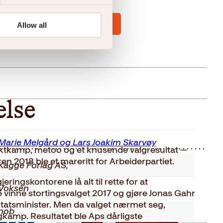
Allow all
else
Marie Melgård og Lars Joakim Skarvøy
aktkamp, metoo og et knusende valgresultat —
en 2018 ble et mareritt for Arbeiderpartiet.
Kagge Forlag AS,
gjeringskontorene lå alt til rette for at
Voksen
e vinne stortingsvalget 2017 og gjøre Jonas Gahr
 statsminister. Men da valget nærmet seg,
nob
lgkamp. Resultatet ble Aps dårligste