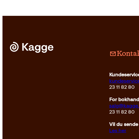
Kontak
Pocket
199
Innbundet
349
kr
Kjøp
Kundeservice
kundeservi
23 11 82 80
For bokhandl
salg@kagge
23 11 82 80
Vil du sende
Les her