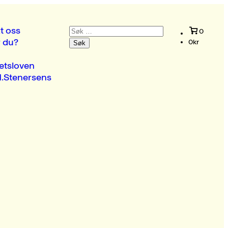
Søk
t oss
0
etter:
r du?
0
kr
etsloven
.Stenersens