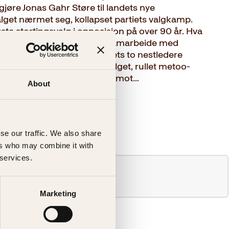
gjøre Jonas Gahr Støre til landets nye
alget nærmet seg, kollapset partiets valgkamp.
gste stortingsvalg i opposisjon på over 90 år. Hva
larte ikke partiledelsen å samarbeide med
ne forholdet mellom partiets to nestledere
et slikket sine sår etter valget, rullet metoo-
 kvinner sendte inn varsler mot…
About
se our traffic. We also share
ers who may combine it with
 services.
Marketing
e