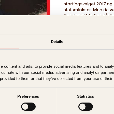
stortingsvalget 2017 og 
statsminister. Men da v
Resultatet ble Aps dårli
hadde skjedd? Hvorfor k
hverandre? Hvordan kun
lamme partiet? Mens parti
skandalen opp. En rekke
Details
→ Les hele beskrivelsen
e content and ads, to provide social media features and to analy
Format:
 our site with our social media, advertising and analytics partn
 provided to them or that they’ve collected from your use of their
Innbundet
349kr
Preferences
Statistics
Opprinnelig
Nåværend
399
kr
349
kr