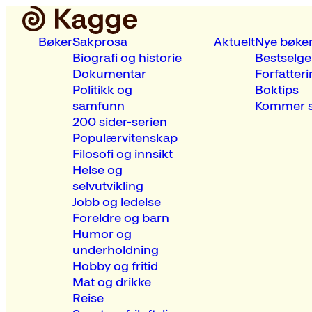
Bøker
Sakprosa
Aktuelt
Nye bøke
Biografi og historie
Bestselge
Dokumentar
Forfatteri
Politikk og
Boktips
samfunn
Kommer s
200 sider-serien
Populærvitenskap
Filosofi og innsikt
Helse og
selvutvikling
Jobb og ledelse
Foreldre og barn
Humor og
underholdning
Hobby og fritid
Mat og drikke
Reise