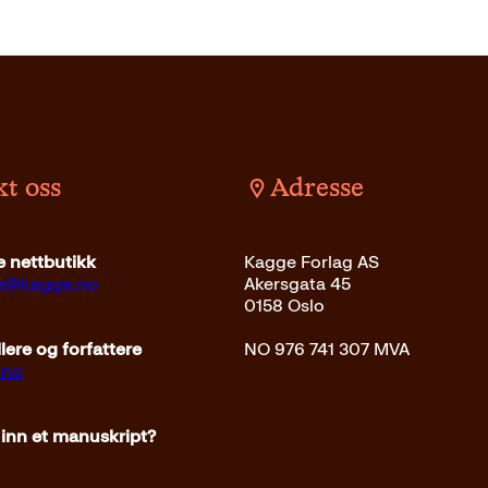
t oss
Adresse
kr
Kjøp
 nettbutikk
Kagge Forlag AS
ce@kagge.no
Akersgata 45
0158 Oslo
ere og forfattere
NO 976 741 307 MVA
.no
 inn et manuskript?