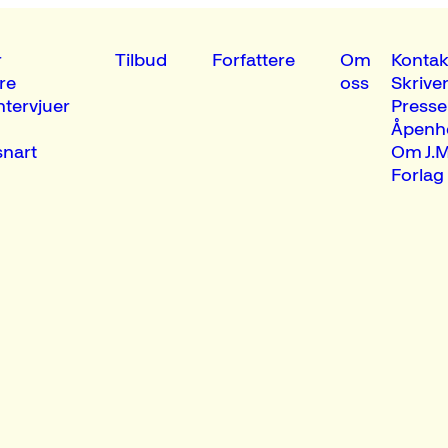
r
Tilbud
Forfattere
Om
Kontak
re
oss
Skrive
ntervjuer
Presse
Åpenh
nart
Om J.M
Forlag