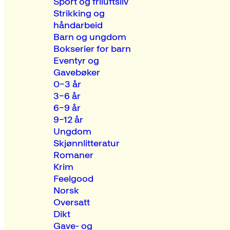
Sport og friluftsliv
Strikking og
håndarbeid
Barn og ungdom
Bokserier for barn
Eventyr og
Gavebøker
0–3 år
3–6 år
6–9 år
9–12 år
Ungdom
Skjønnlitteratur
Romaner
Krim
Feelgood
Norsk
Oversatt
Dikt
Gave- og