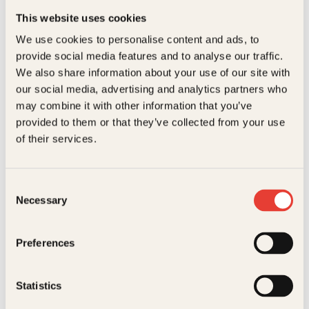
Forlag
Kagge Forlag AS,
Forfatteren er offiser i militæret og har vært i
This website uses cookies
Afghanistan i flere perioder. I denne boken forteller
Hverdagsbetraktninger
,
Personlige
We use cookies to personalise content and ads, to
han om hvordan det er å utkjempe krig på den andre
Sjangere
beretninger
siden av jorda. Han forteller blant annet om skarpe
Relaterte produkter
provide social media features and to analyse our traffic.
trefninger, angrep og tap av kamerater, vennskap
We also share information about your use of our site with
Målgruppe
Voksen
mellom soldatene og møter med sivile afghanere.
our social media, advertising and analytics partners who
Språk
nob
may combine it with other information that you’ve
provided to them or that they’ve collected from your use
ISBN
9788248911142
of their services.
Utgivelsesår
2011
Bokformat
Innbundet
Consent
Necessary
Selection
Antall sider
215
Espen Røysamb
Morten A. Strøksnes
Litteraturtype
Faglitteratur
Preferences
Bli lykkeligere
Snøen som falt i
Vekt
0.40 kg
fjor
Statistics
Innbundet
299
kr
Les mer
Dimensjoner
2.50 × 15.00 × 21.00 cm