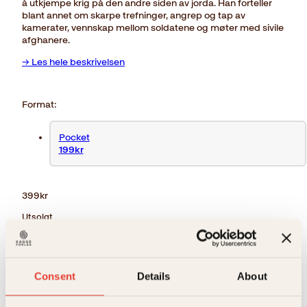
å utkjempe krig på den andre siden av jorda. Han forteller
blant annet om skarpe trefninger, angrep og tap av
kamerater, vennskap mellom soldatene og møter med sivile
afghanere.
→ Les hele beskrivelsen
Format:
Pocket
199kr
399
kr
Utsolgt
Ikke på lager
Ikke tilgjengelig (årsak uspesifisert)
Beskrivelse
Consent
Details
About
Ekstra detaljer
Beskrivelse