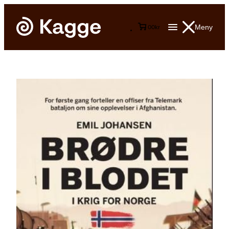
Meny
0
0
kr