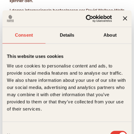
kjenner den.
I denne internasjonale bestselgeren ser David Wallace-Wells
på hva verdens klimaforskere, når de er helt ærlige, mener
er fremtiden for planeten vår. Boken er også en påminnelse
om alt vi faktisk kan gjøre, og om ansvaret vi har for at våre
barn ikke skal sitte igjen med en ubrukelig klode.
Consent
Details
About
→ Les hele beskrivelsen
This website uses cookies
399
kr
We use cookies to personalise content and ads, to
Utsolgt
provide social media features and to analyse our traffic.
Ikke på lager
Ikke tilgjengelig (årsak uspesifisert)
We also share information about your use of our site with
Beskrivelse
our social media, advertising and analytics partners who
may combine it with other information that you’ve
Ekstra detaljer
Beskrivelse
provided to them or that they’ve collected from your use
of their services.
Forfattere
David Wallace-Wells
“Skremmende, viktig og veldokumentert.”
Forlag
Kagge Forlag AS,
Relaterte produkter
Consent