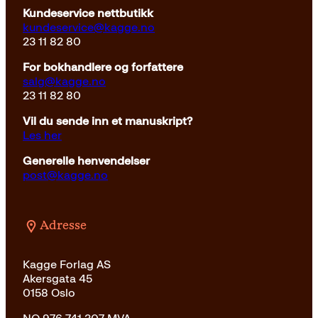
Kundeservice nettbutikk
kundeservice@kagge.no
23 11 82 80
For bokhandlere og forfattere
salg@kagge.no
23 11 82 80
Vil du sende inn et manuskript?
Les her
Generelle henvendelser
post@kagge.no
Adresse
Kagge Forlag AS
Akersgata 45
0158 Oslo