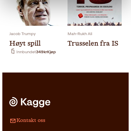
Innbundet
399
kr
Les mer
Jacob Trumpy
Mah-Rukh Ali
Høyt spill
Trusselen fra IS
Innbundet
349
kr
Kjøp
Pocket
229
kr
Kjøp
Kontakt oss