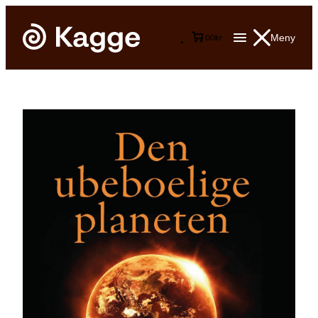
Meny
0
0
kr