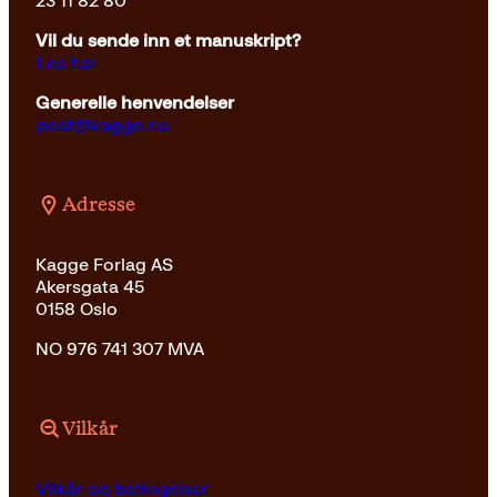
23 11 82 80
Vil du sende inn et manuskript?
Les her
Generelle henvendelser
post@kagge.no
Adresse
Kagge Forlag AS
Akersgata 45
0158 Oslo
NO 976 741 307 MVA
Vilkår
Vilkår og betingelser