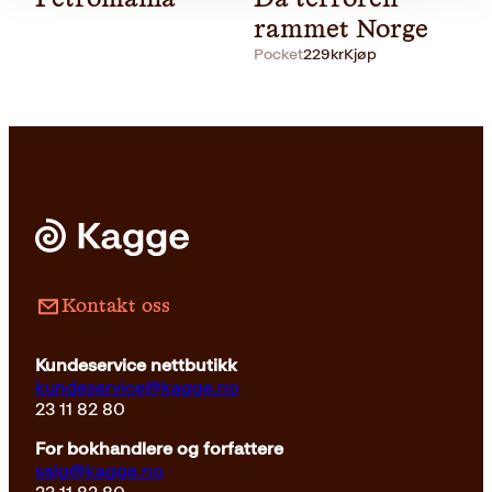
rammet Norge
Pocket
229
kr
Kjøp
Pocket
229
kr
Les mer
Kontakt oss
Kundeservice nettbutikk
kundeservice@kagge.no
23 11 82 80
For bokhandlere og forfattere
salg@kagge.no