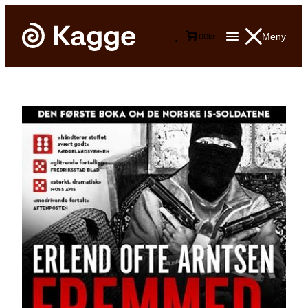
Meny
0
0
kr