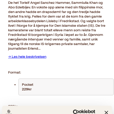
De het Torleif Angel Sanchez Hammer, Sammiulla Khan og
Abo Edelbijev. En vokste opp alene med sin filippinske mor,
den andre hadde en drapsdømt far og den tredje hadde
flyktet fra krig. Felles for dem var at de kom fra den gamle
arbeiderklassebydelen Lisleby i Fredrikstad. Og valgte bort
livet i Norge for å kjempe for Den islamske staten (IS). De tre
kameratene var blant totalt elleve menn som reiste fra
Fredrikstad til borgerkrigen i Syria i løpet av to år. Gjennom
nærgående intervjuer med venner og familie, samt unik
tilgang til de norske IS-krigernes private samtaler, har
journalisten Erlend…
→ Les hele beskrivelsen
Format:
Pocket
229kr
229
kr