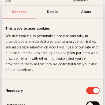
Fremmedkrigerne
Kjøp
antall
Reduser
Øk
mengden
mengden
Consent
Details
About
På lager
This website uses cookies
Beskrivelse
We use cookies to personalise content and ads, to
Ekstra detaljer
Beskrivelse
provide social media features and to analyse our traffic.
We also share information about your use of our site with
our social media, advertising and analytics partners who
Forlag
Kagge Forlag AS,
De het Torleif Angel Sanchez Hammer, Sammiulla
may combine it with other information that you’ve
Khan og Abo Edelbijev. En vokste opp alene med sin
provided to them or that they’ve collected from your use
filippinske mor, den andre hadde en drapsdømt far
Målgruppe
Voksen
og den tredje hadde flyktet fra krig. Felles for dem
Relaterte produkter
of their services.
var at de kom fra den gamle arbeiderklassebydelen
Språk
nob
Lisleby i Fredrikstad. Og valgte bort livet i Norge for
å kjempe for Den islamske staten (IS).
ISBN
9788248919926
Consent
De tre kameratene var blant totalt elleve menn som
Tilbud!
Necessary
Selection
Utgivelsesår
2017
reiste fra Fredrikstad til borgerkrigen i Syria i løpet
av to år. Gjennom nærgående intervjuer med venner
og familie, samt unik tilgang til de norske IS-
Bokformat
Pocket
Preferences