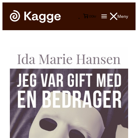
Meny
0
0
kr