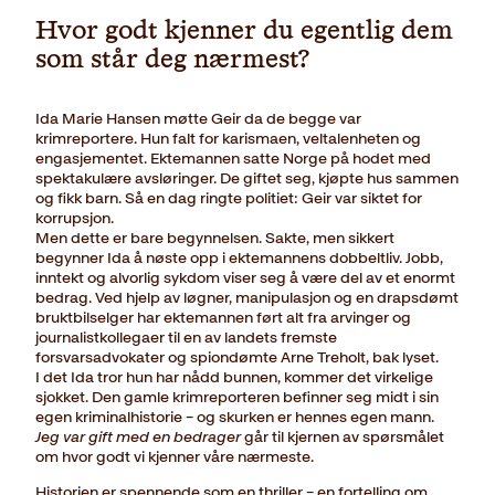
Hvor godt kjenner du egentlig dem
som står deg nærmest?
Ida Marie Hansen møtte Geir da de begge var
krimreportere. Hun falt for karismaen, veltalenheten og
engasjementet. Ektemannen satte Norge på hodet med
spektakulære avsløringer. De giftet seg, kjøpte hus sammen
og fikk barn. Så en dag ringte politiet: Geir var siktet for
korrupsjon.
Men dette er bare begynnelsen. Sakte, men sikkert
begynner Ida å nøste opp i ektemannens dobbeltliv. Jobb,
inntekt og alvorlig sykdom viser seg å være del av et enormt
bedrag. Ved hjelp av løgner, manipulasjon og en drapsdømt
bruktbilselger har ektemannen ført alt fra arvinger og
journalistkollegaer til en av landets fremste
forsvarsadvokater og spiondømte Arne Treholt, bak lyset.
I det Ida tror hun har nådd bunnen, kommer det virkelige
sjokket. Den gamle krimreporteren befinner seg midt i sin
egen kriminalhistorie – og skurken er hennes egen mann.
Jeg var gift med en bedrager
går til kjernen av spørsmålet
om hvor godt vi kjenner våre nærmeste.
Historien er spennende som en thriller – en fortelling om