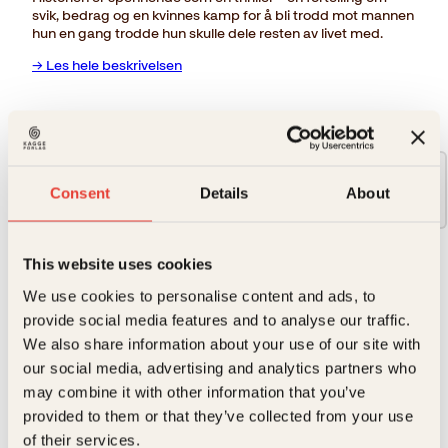
svik, bedrag og en kvinnes kamp for å bli trodd mot mannen
hun en gang trodde hun skulle dele resten av livet med.
→ Les hele beskrivelsen
Format:
Innbundet
Consent
Details
About
349kr
This website uses cookies
Opprinnelig
Nåværende
399
kr
349
kr
pris
pris
We use cookies to personalise content and ads, to
Jeg
var:
er:
Kjøp
provide social media features and to analyse our traffic.
var
399kr.
349kr.
Reduser
Øk
gift
We also share information about your use of our site with
mengden
mengden
med
our social media, advertising and analytics partners who
en
may combine it with other information that you’ve
bedrager
antall
På lager
provided to them or that they’ve collected from your use
Beskrivelse
of their services.