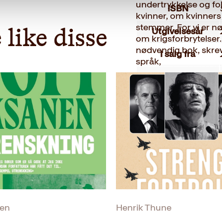
undertrykkelse og fo
ISBN
kvinner, om kvinners 
stemmer. For vi er nød
Utgivelsesår
 like disse
om krigsforbrytelser. 
nødvendig bok, skre
I salg fra
språk,
Bokformat
Antall sider
Litteraturtype
Vekt
Dimensjoner
Originaltittel
nen
Henrik Thune
Oversatt av