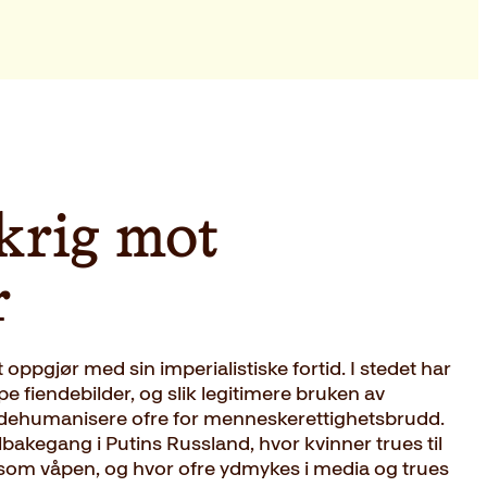
krig mot
r
t oppgjør med sin imperialistiske fortid. I stedet har
e fiendebilder, og slik legitimere bruken av
 å dehumanisere ofre for menneskerettighetsbrudd.
 tilbakegang i Putins Russland, hvor kvinner trues til
s som våpen, og hvor ofre ydmykes i media og trues