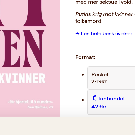
med mer seksuell vold.
Putins krig mot kvinner
folkemord.
→ Les hele beskrivelsen
Format:
Pocket
249kr
Innbundet
429kr
249
kr