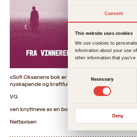
Consent
This website uses cookies
We use cookies to personalis
information about your use of
other information that you’ve
Consent
«Sofi Oksanens bok er en kraftsalve mot Putin ... 
Necessary
Selection
nyskapende og kraftfull forfatter ... får hjertet til å
VG
«en knyttneve av en bok ... rystende og skremme
Deny
Nettavisen