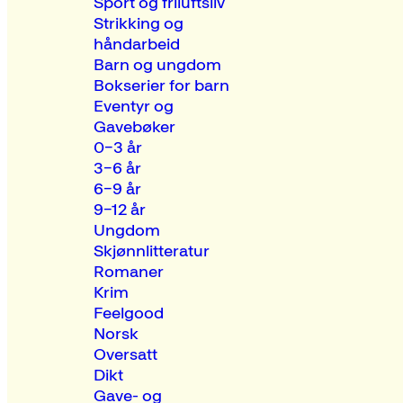
Sport og friluftsliv
Strikking og
håndarbeid
Barn og ungdom
Bokserier for barn
Eventyr og
Gavebøker
0–3 år
3–6 år
6–9 år
9–12 år
Ungdom
Skjønnlitteratur
Romaner
Krim
Feelgood
Norsk
Oversatt
Dikt
Gave- og