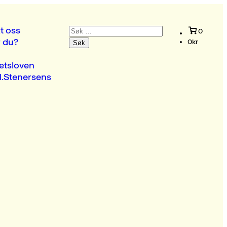
Søk
t oss
0
etter:
r du?
0
kr
etsloven
.Stenersens