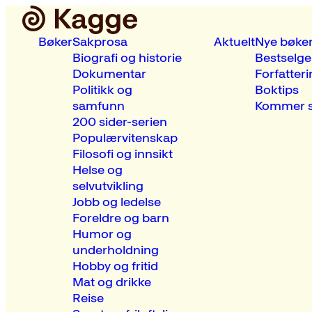
Bøker
Sakprosa
Aktuelt
Nye bøke
Biografi og historie
Bestselge
Dokumentar
Forfatteri
Politikk og
Boktips
samfunn
Kommer s
200 sider-serien
Populærvitenskap
Filosofi og innsikt
Helse og
selvutvikling
Jobb og ledelse
Foreldre og barn
Humor og
underholdning
Hobby og fritid
Mat og drikke
Reise