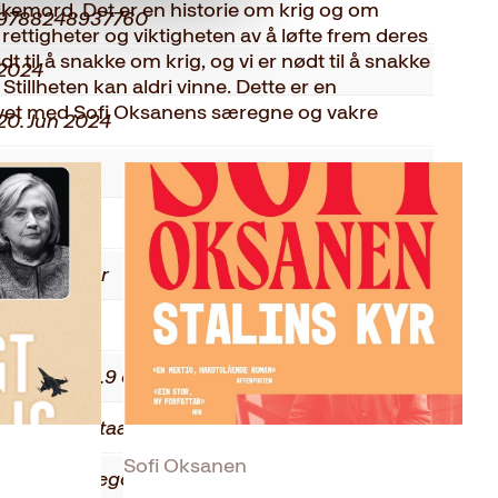
lkemord. Det er en historie om krig og om
9788248937760
rettigheter og viktigheten av å løfte frem deres
t til å snakke om krig, og vi er nødt til å snakke
2024
Stillheten kan aldri vinne. Dette er en
vet med Sofi Oksanens særegne og vakre
20. Jun 2024
Pocket
238
Faglitteratur
0.2 kg
1.5 × 13 × 19.9 cm
Samaan virtaan
Sofi Oksanen
Turid Farbregd