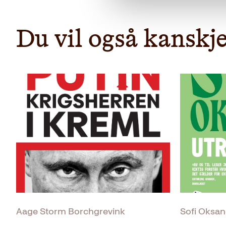
Du vil også kanskje
Aage Storm Borchgrevink
Sofi Oksa