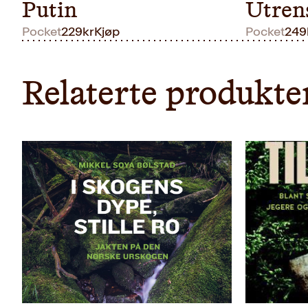
Putin
Utren
Pocket
229
kr
Kjøp
Pocket
249
Relaterte produkte