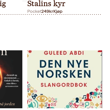
ig
Stalins kyr
Pocket
249
kr
Kjøp