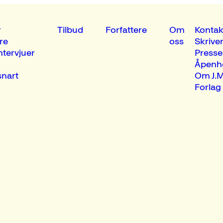
r
Tilbud
Forfattere
Om
Kontak
re
oss
Skrive
ntervjuer
Presse
Åpenh
nart
Om J.M
Forlag