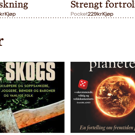
skning
Strengt fortrol
kr
Kjøp
Pocket
229
kr
Kjøp
r