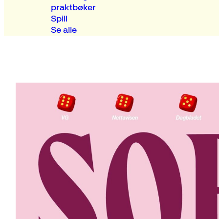
praktbøker
Spill
Se alle