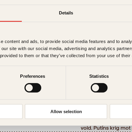
Putins
Kjøp
Details
krig
Reduser
Øk
mengden
mengden
mot
kvinner
På lager
antall
Beskrivelse
e content and ads, to provide social media features and to analy
 our site with our social media, advertising and analytics partn
 provided to them or that they’ve collected from your use of their
Ekstra detaljer
Beskriv
en usedvanlig
Preferences
Statistics
 dundre»
Forfattere
Russland har aldri tat
stedet har Kreml foku
Forlag
bruken av seksuell vo
nde»
menneskerettighetsbru
Målgruppe
Allow selection
Last ned forside
Putins Russland, hvor 
våpen, og hvor ofre 
Språk
vold. Putins krig mot