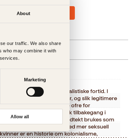
About
se our traffic. We also share
ers who may combine it with
 services.
else
Marketing
Sofi Oksanen
t et oppgjør med sin imperialistiske fortid. I
sert på å skape fiendebilder, og slik legitimere
Kagge Forlag AS,
ld i krig og å dehumanisere ofre for
dd. Likestillingen er i sterk tilbakegang i
Voksen
Allow all
kvinner trues til stillhet, voldtekt brukes som
ydmykes i media og trues med mer seksuell
nob
 kvinner er en historie om kolonialisme,