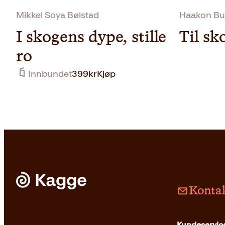
Mikkel Soya Bølstad
Haakon Bu
I skogens dype, stille
Til sk
ro
Innbundet
399
kr
Kjøp
Kontak
Innbun
Kundeservice