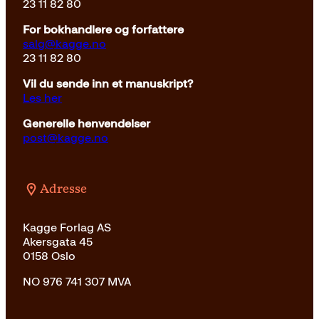
23 11 82 80
For bokhandlere og forfattere
salg@kagge.no
23 11 82 80
Vil du sende inn et manuskript?
Les her
Generelle henvendelser
post@kagge.no
Adresse
Kagge Forlag AS
Akersgata 45
0158 Oslo
NO 976 741 307 MVA