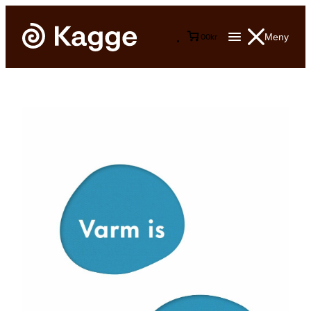
Meny
0
0
kr