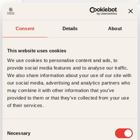
Opprinnelig
Nåværende
379
kr
332
kr
pris
pris
Varm
Consent
Details
About
var:
er:
Kjøp
is
379kr.
332kr.
Reduser
Øk
antall
mengden
mengden
This website uses cookies
We use cookies to personalise content and ads, to
På lager
provide social media features and to analyse our traffic.
Beskrivelse
We also share information about your use of our site with
Ekstra detaljer
Beskrivelse
our social media, advertising and analytics partners who
may combine it with other information that you’ve
provided to them or that they’ve collected from your use
Forfattere
Ole Mathismoen
Hva skjer når verden tiner
of their services.
og alt forandres?
Forlag
Kagge Forlag AS,
Relaterte produkter
Målgruppe
Voksen
Consent
Den aller mest alvorlige klimaendringen verden står
Necessary
Selection
overfor, er at klodens is smelter. I denne boka tar den
Språk
nob