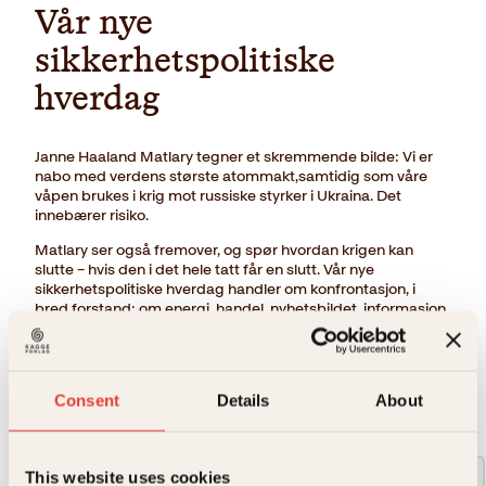
Vår nye
sikkerhetspolitiske
hverdag
Janne Haaland Matlary tegner et skremmende bilde: Vi er
nabo med verdens største atommakt,samtidig som våre
våpen brukes i krig mot russiske styrker i Ukraina. Det
innebærer risiko.
Matlary ser også fremover, og spør hvordan krigen kan
slutte – hvis den i det hele tatt får en slutt. Vår nye
sikkerhetspolitiske hverdag handler om konfrontasjon, i
bred forstand: om energi, handel, nyhetsbildet, informasjon,
verdier og territorium.
→ Les hele beskrivelsen
Consent
Details
About
Format:
This website uses cookies
Pocket