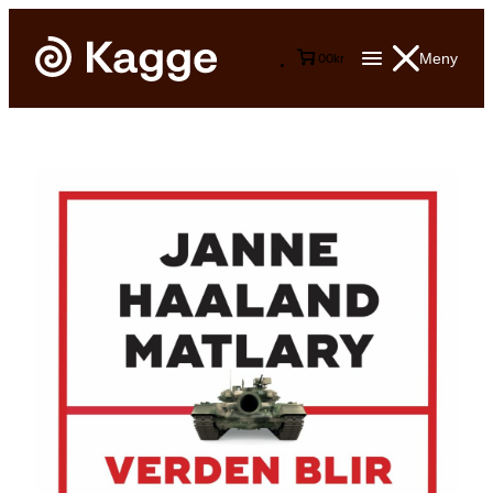
Meny
0
0
kr