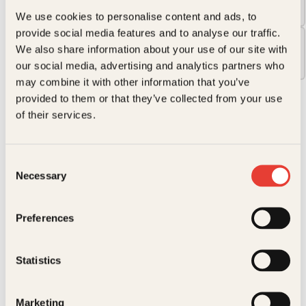
249kr
We use cookies to personalise content and ads, to
provide social media features and to analyse our traffic.
Innbundet
We also share information about your use of our site with
429kr
our social media, advertising and analytics partners who
may combine it with other information that you’ve
provided to them or that they’ve collected from your use
249
kr
of their services.
Verden
Kjøp
blir
Reduser
Øk
ikke
mengden
mengden
Consent
den
Necessary
Selection
samme
antall
På lager
Preferences
Beskrivelse
Ekstra detaljer
Beskrivelse
Statistics
Forfattere
Janne Haaland Matlary
Russlands krig i Ukraina utfordrer vår vante
Marketing
verdensorden. Den avdekker hvor naive mange i