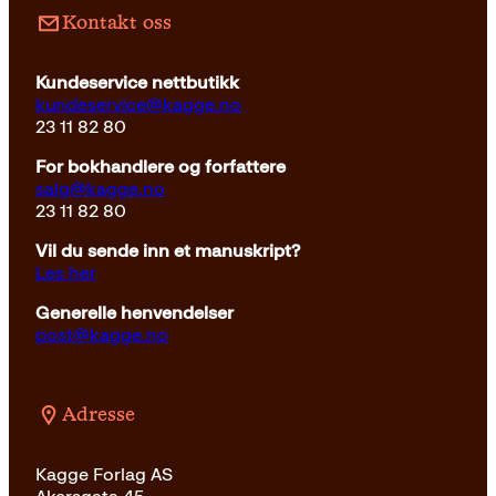
Pocket
199
kr
Kjøp
Kontakt oss
Kundeservice nettbutikk
kundeservice@kagge.no
23 11 82 80
For bokhandlere og forfattere
salg@kagge.no
23 11 82 80
Vil du sende inn et manuskript?
Les her
Generelle henvendelser
post@kagge.no
Adresse
Kagge Forlag AS