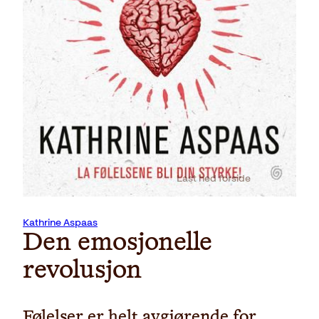
Last ned forside
Kathrine Aspaas
Den emosjonelle
revolusjon
Følelser er helt avgjørende for