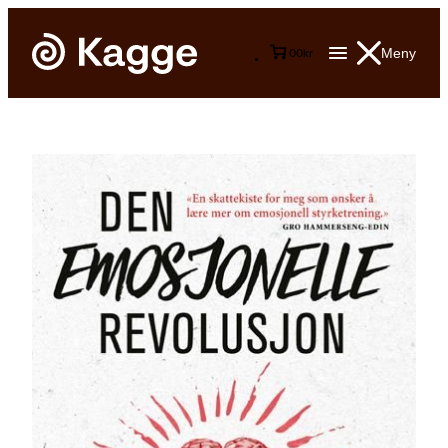
Meny
0
0
kr