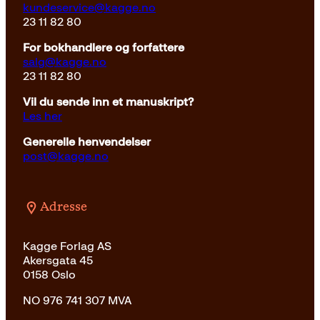
kundeservice@kagge.no
23 11 82 80
For bokhandlere og forfattere
salg@kagge.no
23 11 82 80
Vil du sende inn et manuskript?
Les her
Generelle henvendelser
post@kagge.no
Adresse
Kagge Forlag AS
Akersgata 45
0158 Oslo
NO 976 741 307 MVA