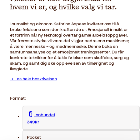
hvem vi er, og hvilke valg vi tar.
Journalist og økonom Kathrine Aspaas inviterer oss til å
bruke følelsene som den kraften de er. Emosjonell innsikt er
et fortrinn når ny teknologi overtar gamle arbeidsoppgaver.
Vår fremste styrke vil være det vi gjør bedre enn maskinene;
å være menneske – og medmenneske. Denne boka en
samfunnsanalyse og et emosjonelt treningssenter. Du får
konkrete teknikker for å takle følelser som skuffelse, sorg og
skam, og samtidig øke opplevelsen av tilhørighet og
livsglede.
→ Les hele beskrivelsen
Format:
Innbundet
349kr
Pocket