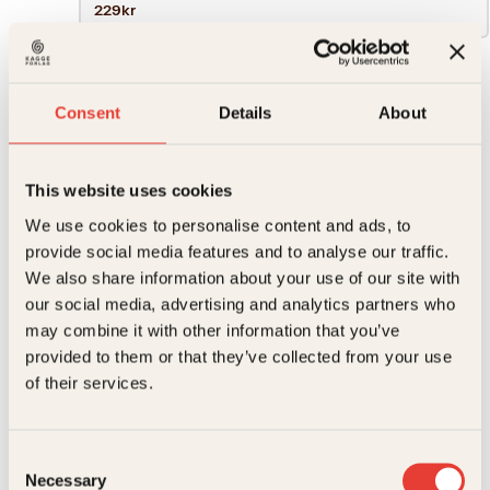
229kr
229
kr
Consent
Details
About
Den
Kjøp
emosjonelle
Reduser
Øk
revolusjon
mengden
mengden
antall
This website uses cookies
We use cookies to personalise content and ads, to
På lager
provide social media features and to analyse our traffic.
Beskrivelse
We also share information about your use of our site with
our social media, advertising and analytics partners who
Ekstra detaljer
Beskrivelse
may combine it with other information that you’ve
provided to them or that they’ve collected from your use
Forfattere
Kathrine Aspaas
Den emosjonelle revolusjon er i gang.
of their services.
Følelser er helt avgjørende for hvem vi er, og hvilke
Forlag
Kagge Forlag AS,
valg vi tar. Journalist og økonom Kathrine Aspaas
Relaterte produkter
inviterer oss til å bruke følelsene som den kraften de
Consent
Målgruppe
Voksen
er. Emosjonell innsikt er et fortrinn når ny teknologi
Necessary
Selection