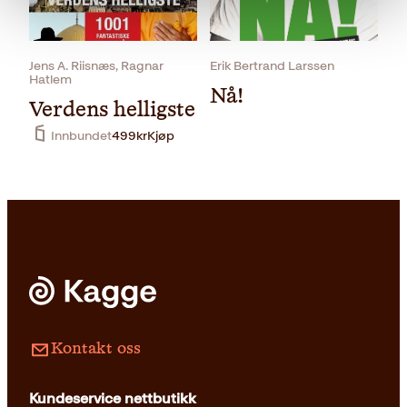
Innbundet
399
kr
Kjøp
Jens A. Riisnæs, Ragnar
Erik Bertrand Larssen
Hatlem
Nå!
Verdens helligste
Innbundet
499
kr
Kjøp
Pocket
229
kr
Kjøp
Kontakt oss
Kundeservice nettbutikk