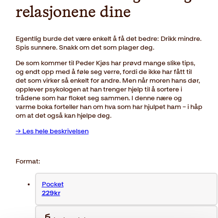
relasjonene dine
Egentlig burde det være enkelt å få det bedre: Drikk mindre.
Spis sunnere. Snakk om det som plager deg.
De som kommer til Peder Kjøs har prøvd mange slike tips,
og endt opp med å føle seg verre, fordi de ikke har fått til
det som virker så enkelt for andre. Men når moren hans dør,
opplever psykologen at han trenger hjelp til å sortere i
trådene som har floket seg sammen. I denne nære og
varme boka forteller han om hva som har hjulpet ham – i håp
om at det også kan hjelpe deg.
→ Les hele beskrivelsen
Format:
Pocket
229kr