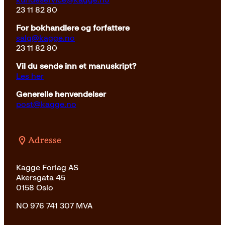
23 11 82 80
For bokhandlere og forfattere
salg@kagge.no
23 11 82 80
Vil du sende inn et manuskript?
Les her
Generelle henvendelser
post@kagge.no
Adresse
Kagge Forlag AS
Akersgata 45
0158 Oslo
NO 976 741 307 MVA