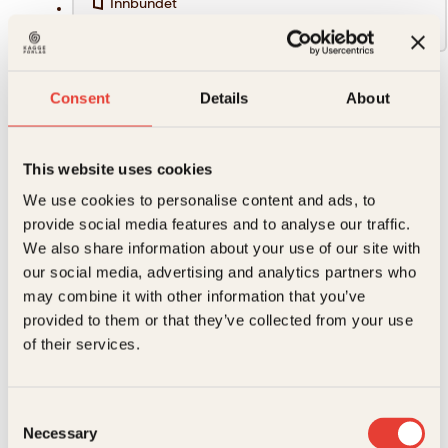
Innbundet
429kr
429
kr
Consent
Details
About
Du
Kjøp
kan
Reduser
Øk
få
This website uses cookies
mengden
mengden
det
bedre
We use cookies to personalise content and ads, to
antall
provide social media features and to analyse our traffic.
På lager
We also share information about your use of our site with
Beskrivelse
our social media, advertising and analytics partners who
may combine it with other information that you’ve
Ekstra detaljer
Beskrivelse
provided to them or that they’ve collected from your use
of their services.
Forfattere
Peder Kjøs
Egentlig burde det være enkelt å få det bedre: Drikk
mindre. Spis sunnere. Snakk om det som plager
deg.
Forlag
Kagge Forlag AS,
Consent
Relaterte produkter
De som kommer til Peder Kjøs har prøvd mange
Hverdagsbetraktninger
,
Personlige
Necessary
Selection
Sjangere
slike tips, og endt opp med å føle seg verre, fordi de