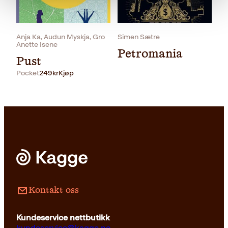
Anja Ka, Audun Myskja, Gro
Simen Sætre
Anette Isene
Petromania
Pust
Pocket
249
kr
Kjøp
Pocket
229
kr
Les mer
Kontakt oss
Kundeservice nettbutikk
kundeservice@kagge.no