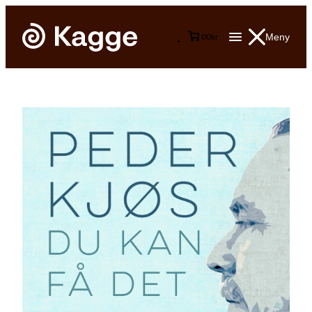
Meny
0
0
kr