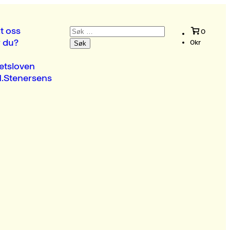
Søk
t oss
0
etter:
r du?
0
kr
etsloven
.Stenersens