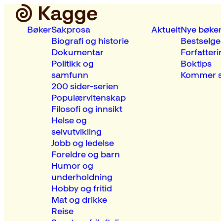
Bøker
Sakprosa
Aktuelt
Nye bøke
Biografi og historie
Bestselge
Dokumentar
Forfatteri
Politikk og
Boktips
samfunn
Kommer s
200 sider-serien
Populærvitenskap
Filosofi og innsikt
Helse og
selvutvikling
Jobb og ledelse
Foreldre og barn
Humor og
underholdning
Hobby og fritid
Mat og drikke
Reise