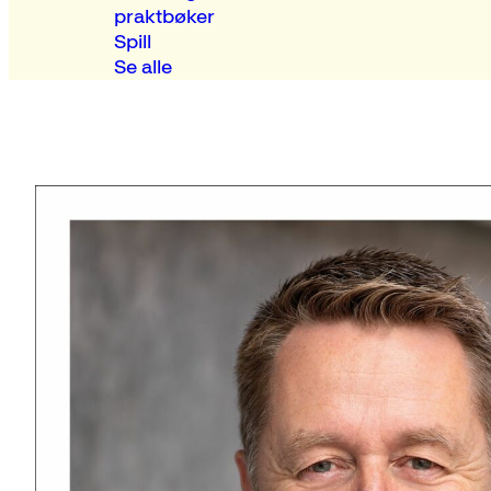
praktbøker
Spill
Se alle