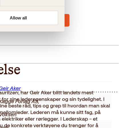
Allow all
else
Geir Aker
itzen, har Geir Aker blitt landets mest
t for sine lederegenskaper og sin tydelighet. I
Kagge Forlag AS,
ne beste råd, tips og grep til hvordan man skal
mellomleder. Lederen må kunne sitt fag, på
Voksen
ektriker eller rørlegger. I Lederskap – et
u de konkrete verktøyene du trenger for å
nob