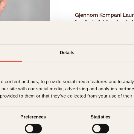
Gjennom Kompani Lauritz
fenrik, hyllet for sine l
I denne boka gir han sin
lykkes som leder og me
måte som en elektriker e
Details
du de konkrete verktøye
→ Les hele beskrivelsen
e content and ads, to provide social media features and to analy
 our site with our social media, advertising and analytics partn
Format:
 provided to them or that they’ve collected from your use of their
Pocket
239kr
Preferences
Statistics