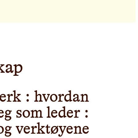
kap
erk : hvordan
eg som leder :
og verktøyene