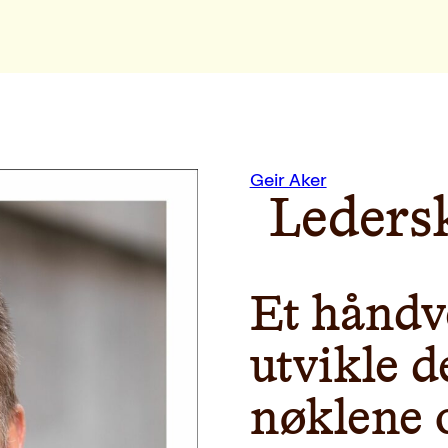
Geir Aker
Leders
Et håndv
utvikle d
nøklene 