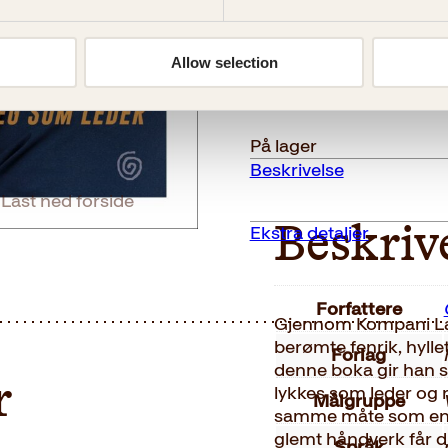
239
kr
Lederskap
Kjøp
Allow selection
antall
Reduser
Øk
mengden
mengden
På lager
Beskrivelse
Last ned forside
Ekstra detaljer
Beskriv
Forfattere
Gjennom Kompani Laur
berømte fenrik, hylle
Forlag
denne boka gir han si
r
lykkes som leder og 
Målgruppe
samme måte som en el
glemt håndverk får d
Språk