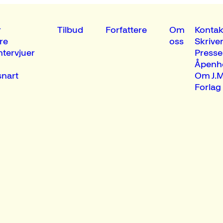
r
Tilbud
Forfattere
Om
Kontak
re
oss
Skrive
ntervjuer
Presse
Åpenh
nart
Om J.M
Forlag