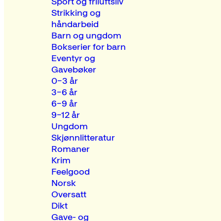
Sport og friluftsliv
Strikking og
håndarbeid
Barn og ungdom
Bokserier for barn
Eventyr og
Gavebøker
0–3 år
3–6 år
6–9 år
9–12 år
Ungdom
Skjønnlitteratur
Romaner
Krim
Feelgood
Norsk
Oversatt
Dikt
Gave- og