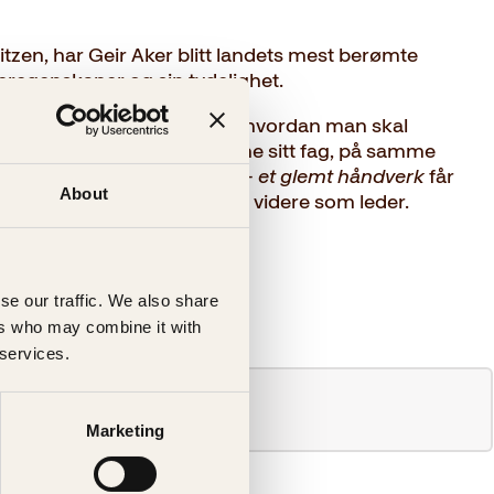
en, har Geir Aker blitt landets mest berømte
ederegenskaper og sin tydelighet.
e beste råd, tips og grep til hvordan man skal
llomleder. Lederen må kunne sitt fag, på samme
ller rørlegger. I
Lederskap – et glemt håndverk
får
About
ne du trenger for å komme videre som leder.
se our traffic. We also share
ers who may combine it with
 services.
Marketing