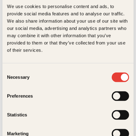
Relaterte produkter
We use cookies to personalise content and ads, to
Målgruppe
Voksen
provide social media features and to analyse our traffic.
We also share information about your use of our site with
Språk
nob
our social media, advertising and analytics partners who
ISBN
9788248922506
may combine it with other information that you’ve
provided to them or that they’ve collected from your use
Utgivelsesår
2018
of their services.
Bokformat
Innbundet
Consent
Antall sider
166
Necessary
Selection
Barnas
Edel Hammersmark Gjervan
Litteraturtype
Faglitteratur
superkule gåter
Mine beste dikt
Vekt
0.43 kg
Preferences
og nøtter
Innbundet
169
kr
Kjøp
Dimensjoner
2.20 × 14.70 × 21.00 cm
Statistics
Marketing