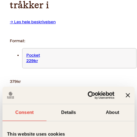
tråkker i
→ Les hele beskrivelsen
Format:
Pocket
229kr
379
kr
Utsolgt
Ikke på lager
Ikke tilgjengelig (årsak uspesifisert)
Ekstra detaljer
Consent
Details
About
Forfattere
Per Egil Hegge
This website uses cookies
Forlag
Kagge Forlag AS,