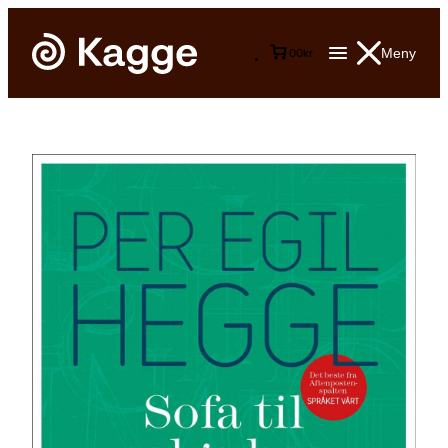
Meny
0
0
kr