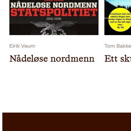
Eirik Veum
Tom Bakkel
Nådeløse nordmenn
Ett s