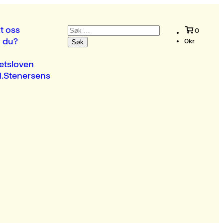
Søk
t oss
0
etter:
r du?
0
kr
etsloven
.Stenersens