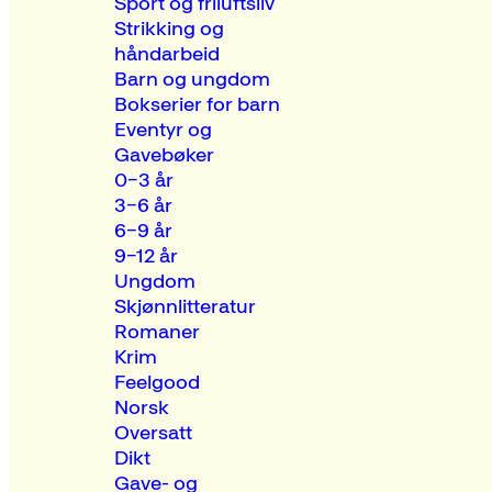
Sport og friluftsliv
Strikking og
håndarbeid
Barn og ungdom
Bokserier for barn
Eventyr og
Gavebøker
0–3 år
3–6 år
6–9 år
9–12 år
Ungdom
Skjønnlitteratur
Romaner
Krim
Feelgood
Norsk
Oversatt
Dikt
Gave- og