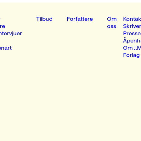
r
Tilbud
Forfattere
Om
Kontak
re
oss
Skrive
ntervjuer
Presse
Åpenh
nart
Om J.M
Forlag