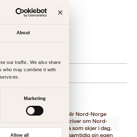
About
gelig (årsak uspesifisert)
se our traffic. We also share
ers who may combine it with
 services.
else
Marketing
Kagge Forlag AS,
Vesterålen til Kolahalvøya blir Nord-Norge
ler og metoder. Forfatteren skriver om Nord-
Voksen
hva det har vært, og om hva som skjer i dag.
nding utforsker forfatteren samtidig sin egen
Allow all