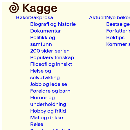
Bøker
Sakprosa
Aktuelt
Nye bøke
Biografi og historie
Bestselge
Dokumentar
Forfatteri
Politikk og
Boktips
samfunn
Kommer s
200 sider-serien
Populærvitenskap
Filosofi og innsikt
Helse og
selvutvikling
Jobb og ledelse
Foreldre og barn
Humor og
underholdning
Hobby og fritid
Mat og drikke
Reise