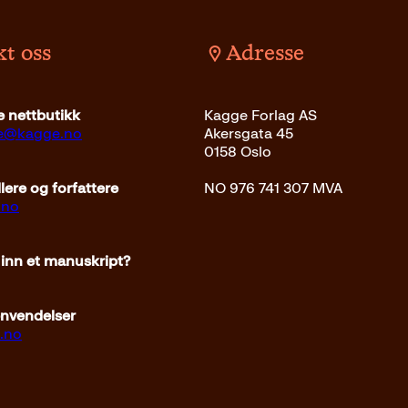
t oss
Adresse
kr
Les mer
Innbundet
399
kr
Kjøp
 nettbutikk
Kagge Forlag AS
ce@kagge.no
Akersgata 45
0158 Oslo
ere og forfattere
NO 976 741 307 MVA
.no
 inn et manuskript?
envendelser
.no