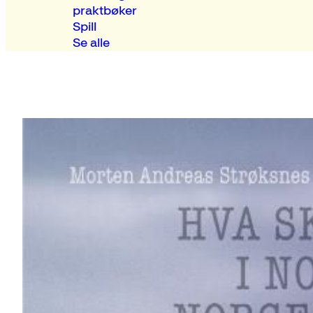
praktbøker
Spill
Se alle