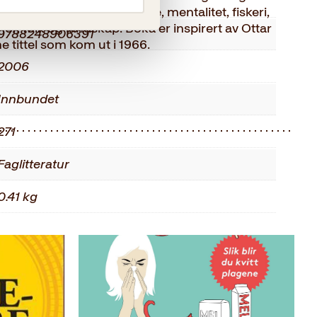
nob
 Viktige stikkord er historie, mentalitet, fiskeri,
mor, folk og landskap. Boka er inspirert av Ottar
9788248906391
tittel som kom ut i 1966.
2006
Innbundet
271
Faglitteratur
0.41 kg