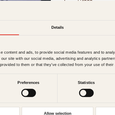
kom ut i 1966.
→ Les hele beskrivelsen
Details
299
kr
Utsolgt
Ikke på lager
Ikke tilgjen
e content and ads, to provide social media features and to analy
Beskrivelse
 our site with our social media, advertising and analytics partn
 provided to them or that they’ve collected from your use of their
Ekstra detaljer
Beskriv
Preferences
Statistics
Forlag
Gjennom en reise fra 
belyst fra ulike vink
Målgruppe
Norges utvikling, om 
Som fraflyttet nordle
Allow selection