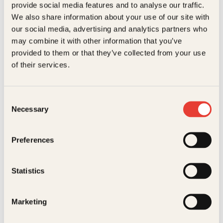
provide social media features and to analyse our traffic.
selvmordsbombere. Boken bygger på intervjuer
ISBN
9788248908555
We also share information about your use of our site with
med bl.a. den ene av selvmordsbomberne. Har
litteraturliste.
our social media, advertising and analytics partners who
Utgivelsesår
2009
may combine it with other information that you’ve
Bokformat
Pocket
provided to them or that they’ve collected from your use
of their services.
Antall sider
270
Litteraturtype
Faglitteratur
Consent
Necessary
Eirik Veum
Morten A. Strøksnes
Selection
Vekt
0.25 kg
Nådeløse
Snøen som falt i
Dimensjoner
1.70 × 14.10 × 20.20 cm
nordmenn
fjor
Preferences
Serie
Kagge pocket
Innbundet
299
kr
Les mer
Statistics
Marketing