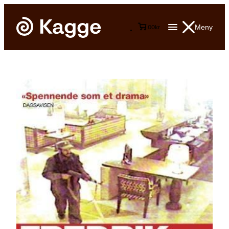
Meny
0
0
kr