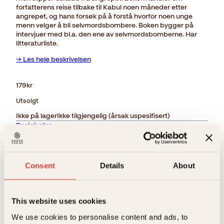
forfatterens reise tilbake til Kabul noen måneder etter
angrepet, og hans forsøk på å forstå hvorfor noen unge
menn velger å bli selvmordsbombere. Boken bygger på
intervjuer med bl.a. den ene av selvmordsbomberne. Har
litteraturliste.
→ Les hele beskrivelsen
179
kr
Utsolgt
Ikke på lager
Ikke tilgjengelig (årsak uspesifisert)
Beskrivelse
Ekstra detaljer
Beskrivelse
Consent
Details
About
Forlag
Kagge Forlag AS,
14. januar 2008 blir Serena hotell i Kabul angrepet av
selvmordsbombere. Forfatteren befinner seg på
hotellet, men slipper uskadd fra angrepet. Boken
Målgruppe
Voksen
This website uses cookies
handler om forfatterens reise tilbake til Kabul noen
Relaterte produkter
måneder etter angrepet, og hans forsøk på å forstå
Språk
nob
We use cookies to personalise content and ads, to
hvorfor noen unge menn velger å bli