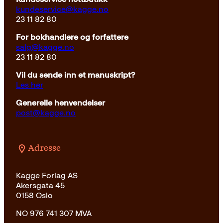
kundeservice@kagge.no
23 11 82 80
For bokhandlere og forfattere
salg@kagge.no
23 11 82 80
Vil du sende inn et manuskript?
Les her
Generelle henvendelser
post@kagge.no
Adresse
Kagge Forlag AS
Akersgata 45
0158 Oslo
NO 976 741 307 MVA