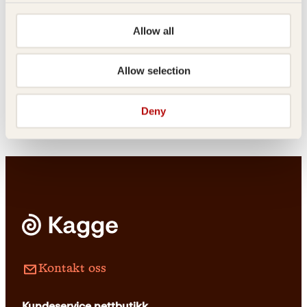
Allow all
Pocket
249
kr
Kjøp
Espen Røysamb
Emil Johansen
Allow selection
Bli lykkeligere
Brødre i blodet
Innbundet
399
kr
Kjøp
Innbundet
399
kr
Les mer
Deny
Kontakt oss
Kundeservice nettbutikk