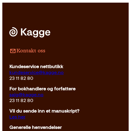
Pocket
229
kr
Kjøp
Kontakt oss
Kundeservice nettbutikk
kundeservice@kagge.no
23 11 82 80
For bokhandlere og forfattere
salg@kagge.no
23 11 82 80
Vil du sende inn et manuskript?
Les her
Generelle henvendelser