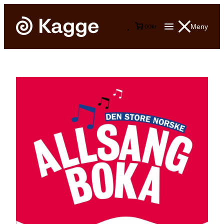
Meny
0
0
kr