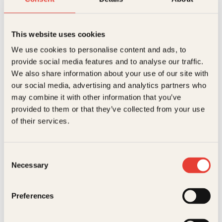
kapitler med julesanger og barnesanger. Syng med
Språk
eng
,
mul
,
nno
,
nob
,
swe
til kjente toner som Blåklokkevikua, Julekveldsvise,
Anne Knutsdotter, Herr President, My way, Bamsens
ISBN
9788248901488
fødselsdag og Amazing Grace med flere. Alle
This website uses cookies
sangene har noter med besifring.
Utgivelsesår
2001
We use cookies to personalise content and ads, to
provide social media features and to analyse our traffic.
Bokformat
Innbundet
We also share information about your use of our site with
Antall sider
191
our social media, advertising and analytics partners who
may combine it with other information that you’ve
Litteraturtype
Faglitteratur
provided to them or that they’ve collected from your use
Chloe Benjamin
Anne Holtsmark, Christian
of their services.
Vekt
0.55 kg
Krohg, Didrik Arup Seip, Eilif
De udødelige
Peterssen, Erik Werenskiold,
Dimensjoner
2.00 × 17.50 × 24.60 cm
Finn Hødnebø, Gerhard
Munthe, Halfdan Egedius,
Consent
Snorre SturlasonFinn
Hødnebø, W. Wetlesen
Necessary
Selection
Snorre
Sturlasons
Preferences
kongesagaer