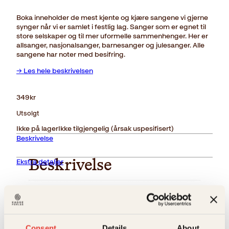
Boka inneholder de mest kjente og kjære sangene vi gjerne
synger når vi er samlet i festlig lag. Sanger som er egnet til
store selskaper og til mer uformelle sammenhenger. Her er
allsanger, nasjonalsanger, barnesanger og julesanger. Alle
sangene har noter med besifring.
→ Les hele beskrivelsen
349
kr
Utsolgt
Ikke på lager
Ikke tilgjengelig (årsak uspesifisert)
Beskrivelse
Ekstra detaljer
Beskrivelse
Forlag
Kagge Forlag AS,
I denne boka finner du alle de mest kjente og kjære
sangene vi gjerne synger når vi er samlet i festlige
lag. Sanger som er egnet til store selskaper og til
Målgruppe
Voksen
mer uformelle sammenhenger. Her er også egne
Relaterte produkter
Consent
Details
About