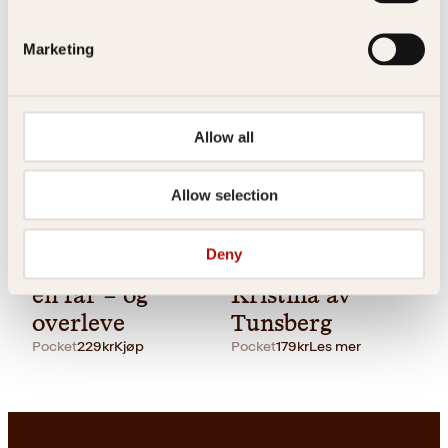
Innbundet
1,299
kr
Kjøp
Marketing
Allow all
Allow selection
Pocket
179
kr
Les mer
Vetle Lid Larssen
Mia Søreide
Deny
Hvordan elske
Prinsesse
en far – og
Kristina av
overleve
Tunsberg
Pocket
229
kr
Kjøp
Pocket
179
kr
Les mer