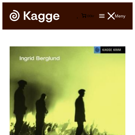
Meny
0
0
kr