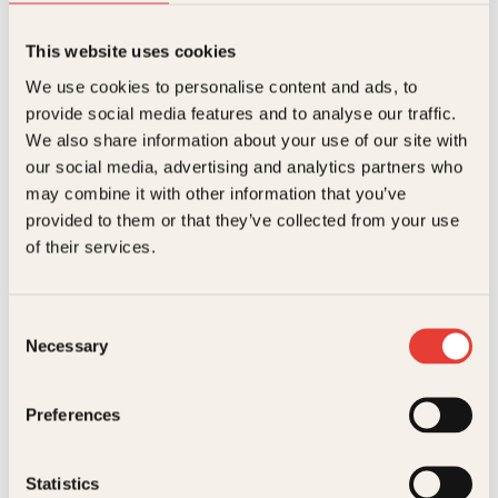
Relaterte produkter
får snart et merkelig hint som får henne til å forstå at
Målgruppe
Voksen
hans bortgang skyldes noe helt annet enn et tilfeldig
This website uses cookies
rovmord. Iselin bestemmer seg for å følge trådene
Språk
nob
bakover, noe som viser seg å være et livsfarlig valg.
We use cookies to personalise content and ads, to
For å avsløre må hun tilbake til tungtvannsaksjonen
provide social media features and to analyse our traffic.
ISBN
9788248906094
på Rjukan under andre verdenskrig. For å forstå må
hun avdekke familiens mørke hemmelighet. For å
We also share information about your use of our site with
Utgivelsesår
2006
overleve må hun vinne kappløpet med
our social media, advertising and analytics partners who
Malteserordenen. Dette er forfatterens debut.
may combine it with other information that you’ve
Bokformat
Pocket
provided to them or that they’ve collected from your use
of their services.
Antall sider
310
Christian Krohg, Eilif
Douglas Adams
Litteraturtype
Skjønnlitteratur
Peterssen, Erik Werenskiold,
Finn Hødnebø, Gerhard
En bedrøvet laks
Consent
Vekt
0.24 kg
Munthe, Halfdan Egedius,
Necessary
Selection
Snorre SturlasonFinn
Hødnebø, W. Wetlesen
Serie
Kagge krimIselin Norman
Snorre
Preferences
Sturlasons
kongesagaer
Statistics