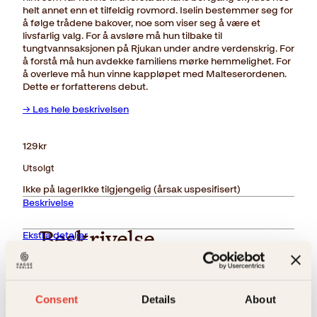
helt annet enn et tilfeldig rovmord. Iselin bestemmer seg for
å følge trådene bakover, noe som viser seg å være et
livsfarlig valg. For å avsløre må hun tilbake til
tungtvannsaksjonen på Rjukan under andre verdenskrig. For
å forstå må hun avdekke familiens mørke hemmelighet. For
å overleve må hun vinne kappløpet med Malteserordenen.
Dette er forfatterens debut.
→ Les hele beskrivelsen
129
kr
Utsolgt
Ikke på lager
Ikke tilgjengelig (årsak uspesifisert)
Beskrivelse
Ekstra detaljer
Beskrivelse
Forlag
Kagge Forlag AS,
En pensjonert journalist blir drept på åpen gate i
Oslo. Datteren, psykolog Iselin Norman, godtar ikke
Consent
Details
About
politiets passive holdning. Hun vet at faren i lang tid
Sjangere
Krim
,
Politi og detektiver
har arbeidet med en vanskelig og stor sak, og hun