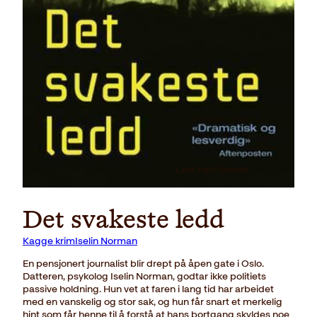
Last ned forside
Det svakeste ledd
Kagge krimIselin Norman
En pensjonert journalist blir drept på åpen gate i Oslo.
Datteren, psykolog Iselin Norman, godtar ikke politiets
passive holdning. Hun vet at faren i lang tid har arbeidet
med en vanskelig og stor sak, og hun får snart et merkelig
hint som får henne til å forstå at hans bortgang skyldes noe