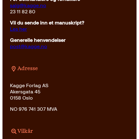
salg@kagge.no
23 11 82 80
Vil du sende inn et manuskript?
Les her
Generelle henvendelser
post@kagge.no
Adresse
Kagge Forlag AS
Akersgata 45
0158 Oslo
NO 976 741 307 MVA
Vilkår