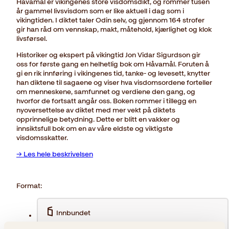
Håvamål er vikingenes store visdomsdikt, og rommer tusen
år gammel livsvisdom som er like aktuell i dag som i
vikingtiden. I diktet taler Odin selv, og gjennom 164 strofer
gir han råd om vennskap, makt, måtehold, kjærlighet og klok
livsførsel.
Historiker og ekspert på vikingtid Jon Vidar Sigurdson gir
oss for første gang en helhetlig bok om Håvamål. Foruten å
gi en rik innføring i vikingenes tid, tanke- og levesett, knytter
han diktene til sagaene og viser hva visdomsordene forteller
om menneskene, samfunnet og verdiene den gang, og
hvorfor de fortsatt angår oss. Boken rommer i tillegg en
nyoversettelse av diktet med mer vekt på diktets
opprinnelige betydning. Dette er blitt en vakker og
innsiktsfull bok om en av våre eldste og viktigste
visdomsskatter.
→ Les hele beskrivelsen
Format:
Innbundet
449kr