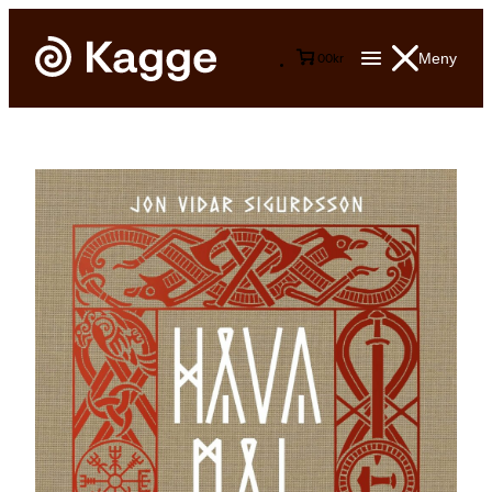
Meny
0
0
kr