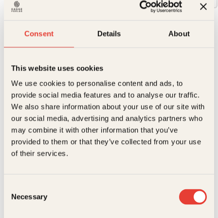
Consent
Details
About
Boka lanseres 20.08.2026
449
kr
This website uses cookies
På restordre
Venter på lager
Beskrivelse
We use cookies to personalise content and ads, to
provide social media features and to analyse our traffic.
Ekstra detaljer
Beskrivelse
We also share information about your use of our site with
our social media, advertising and analytics partners who
may combine it with other information that you’ve
Forfattere
Jon Vidar Sigurdsson
Håvamål er vikingenes store visdomsdikt, og
provided to them or that they’ve collected from your use
rommer tusen år gammel livsvisdom som er like
aktuell i dag som i vikingtiden. I diktet taler Odin selv,
Forlag
Kagge Forlag AS,
of their services.
og gjennom 164 strofer gir han råd om vennskap,
Relaterte produkter
makt, måtehold, kjærlighet og klok livsførsel.
Målgruppe
Voksen
Historiker og ekspert på vikingtid Jon Vidar
Consent
Språk
nob
Sigurdson gir oss for første gang en helhetlig bok
Necessary
Selection
om Håvamål. Foruten å gi en rik innføring i
ISBN
9788248942542
vikingenes tid, tanke- og levesett, knytter han