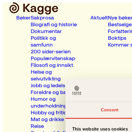
Bøker
Sakprosa
Aktuelt
Nye bøke
Biografi og historie
Bestselge
Dokumentar
Forfatteri
Politikk og
Boktips
samfunn
Kommer s
200 sider-serien
Populærvitenskap
Filosofi og innsikt
Helse og
selvutvikling
Jobb og ledelse
Foreldre og barn
Humor og
underholdning
Consent
Hobby og fritid
Mat og drikke
Reise
This website uses cookies