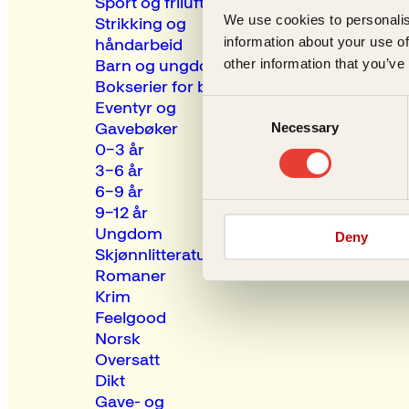
Sport og friluftsliv
We use cookies to personalis
Strikking og
information about your use of
håndarbeid
other information that you’ve
Barn og ungdom
Bokserier for barn
Eventyr og
Consent
Gavebøker
Necessary
Selection
0–3 år
3–6 år
6–9 år
9–12 år
Ungdom
Deny
Skjønnlitteratur
Romaner
Krim
Feelgood
Norsk
Oversatt
Dikt
Gave- og