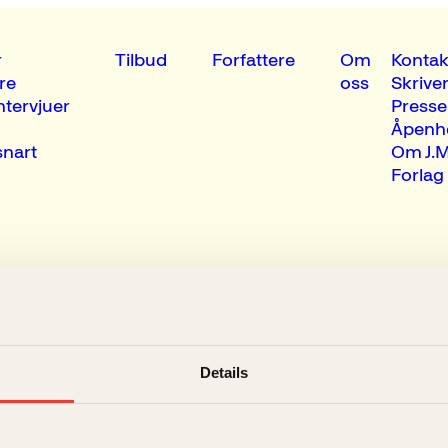
r
Tilbud
Forfattere
Om
Kontak
re
oss
Skrive
ntervjuer
Presse
Åpenh
nart
Om J.M
Forlag
Details