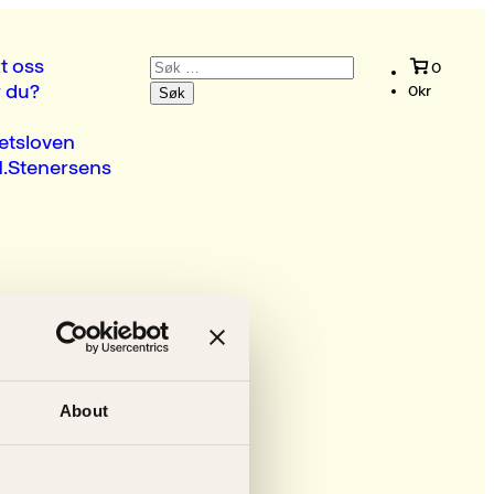
Søk
t oss
0
etter:
r du?
0
kr
etsloven
.Stenersens
About