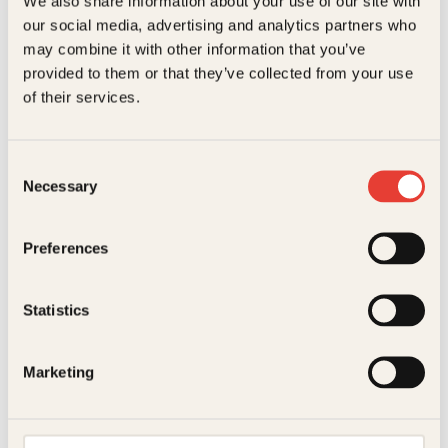
We also share information about your use of our site with
Krohg, Didrik Arup Seip, Eilif
De udødelige
Peterssen, Erik Werenskiold,
our social media, advertising and analytics partners who
Dimensjoner
3.00 × 15.00 × 20.80 cm
Finn Hødnebø, Gerhard
may combine it with other information that you’ve
Munthe, Halfdan Egedius,
Snorre SturlasonFinn
provided to them or that they’ve collected from your use
Originaltittel
The upside of unrequited
Hødnebø, W. Wetlesen
of their services.
Snorre
Oversatt av
Stian Omland
Sturlasons
Consent
kongesagaer
Necessary
Selection
Innbundet
Opprinnelig
Nåværende
799
kr
699
kr
Les mer
pris
pris
Preferences
var:
er:
799kr.
699kr.
Statistics
Marketing
Pocket
179
kr
Les mer