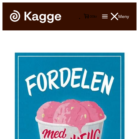
Meny
0
0
kr