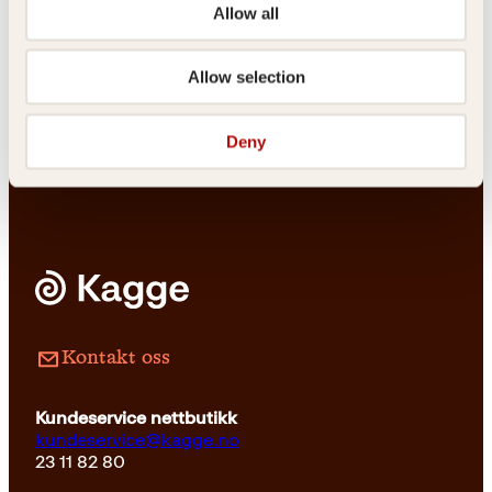
Karina Sainz Borgo
Christer Mjåset
Allow all
Det ble natt i
Det er du som er
Caracas
Bobby Fischer
Allow selection
Innbundet
379
kr
Les mer
Deny
Pocket
179
kr
Les mer
Kontakt oss
Kundeservice nettbutikk
kundeservice@kagge.no
23 11 82 80