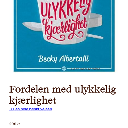
Last ned forside
Fordelen med ulykkelig
kjærlighet
→ Les hele beskrivelsen
299
kr