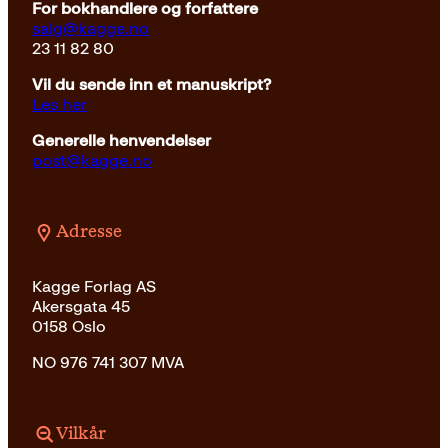
For bokhandlere og forfattere
salg@kagge.no
23 11 82 80
Vil du sende inn et manuskript?
Les her
Generelle henvendelser
post@kagge.no
Adresse
Kagge Forlag AS
Akersgata 45
0158 Oslo
NO 976 741 307 MVA
Vilkår