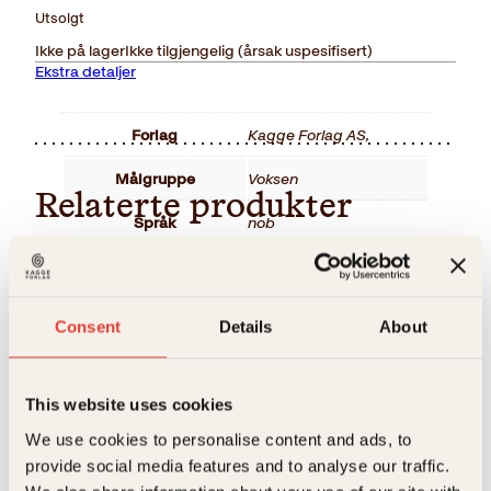
Utsolgt
Ikke på lager
Ikke tilgjengelig (årsak uspesifisert)
Ekstra detaljer
Forlag
Kagge Forlag AS,
Målgruppe
Voksen
Relaterte produkter
Språk
nob
ISBN
9788248920212
Utgivelsesår
2017
Consent
Details
About
Bokformat
Innbundet
Antall sider
364
This website uses cookies
We use cookies to personalise content and ads, to
Litteraturtype
Skjønnlitteratur
provide social media features and to analyse our traffic.
Chloe Benjamin
Anne Holtsmark, Christian
Vekt
0.48 kg