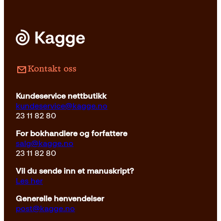
Pocket
179
kr
Les mer
Kontakt oss
Kundeservice nettbutikk
kundeservice@kagge.no
23 11 82 80
For bokhandlere og forfattere
salg@kagge.no
23 11 82 80
Vil du sende inn et manuskript?
Les her
Generelle henvendelser
post@kagge.no