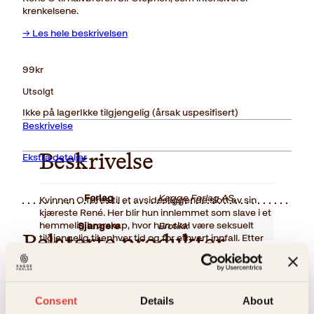
krenkelsene.
→ Les hele beskrivelsen
99
kr
Utsolgt
Ikke på lager
Ikke tilgjengelig (årsak uspesifisert)
Beskrivelse
Ekstra detaljer
Beskrivelse
Forlag
Kagge Forlag AS,
Kvinnen O føres til et avsidesliggende slott av sin
kjæreste René. Her blir hun innlemmet som slave i et
hemmelig brorskap, hvor hun skal være seksuelt
Sjangere
Erotikk
tilgjengelig til enhver tid og for ethvert innfall. Etter
Relaterte produkter
slottsoppholdet overlater René O til halvbroren Sir
Målgruppe
Voksen
Stephen, som intensiverer krenkelsene.
Språk
nob
Consent
Details
About
ISBN
9788248903536