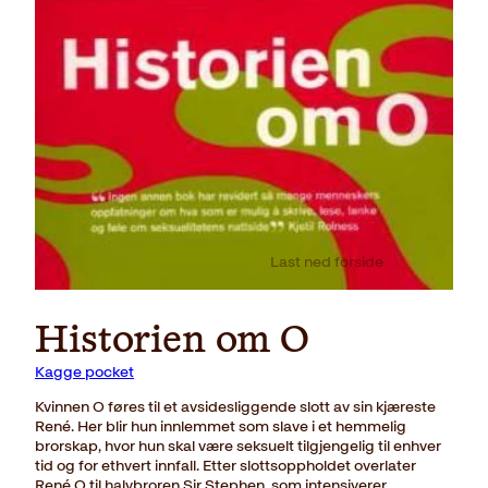
Last ned forside
Historien om O
Kagge pocket
Kvinnen O føres til et avsidesliggende slott av sin kjæreste
René. Her blir hun innlemmet som slave i et hemmelig
brorskap, hvor hun skal være seksuelt tilgjengelig til enhver
tid og for ethvert innfall. Etter slottsoppholdet overlater
René O til halvbroren Sir Stephen, som intensiverer