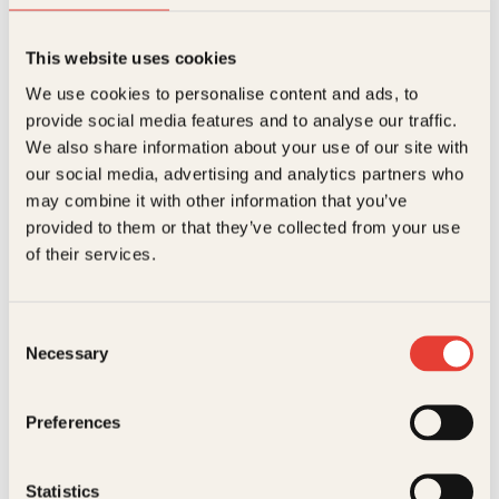
Utgivelsesår
2003
This website uses cookies
Bokformat
Pocket
We use cookies to personalise content and ads, to
provide social media features and to analyse our traffic.
Antall sider
198
We also share information about your use of our site with
Mia Søreide
Christian Krohg, Eilif
Litteraturtype
Skjønnlitteratur
our social media, advertising and analytics partners who
Peterssen, Erik Werenskiold,
Prinsesse
Finn Hødnebø, Gerhard
may combine it with other information that you’ve
Serie
Kagge pocket
Munthe, Halfdan Egedius,
provided to them or that they’ve collected from your use
Kristina av
Snorre SturlasonFinn
Hødnebø, W. Wetlesen
of their services.
Originaltittel
Histoire d'O
Tunsberg
Snorre
Oversatt av
Sigrid S. Tingvoll
Sturlasons
Consent
kongesagaer
Necessary
Selection
Innbundet
1,299
kr
Kjøp
Preferences
Statistics