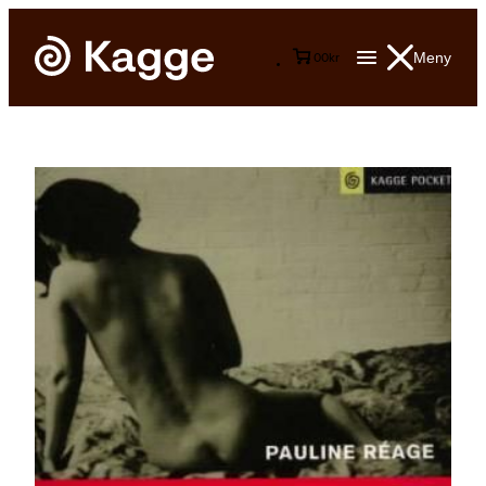
Meny
0
0
kr