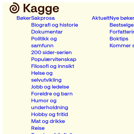
Bøker
Sakprosa
Aktuelt
Nye bøke
Biografi og historie
Bestselge
Dokumentar
Forfatteri
Politikk og
Boktips
samfunn
Kommer s
200 sider-serien
Populærvitenskap
Filosofi og innsikt
Helse og
selvutvikling
Jobb og ledelse
Foreldre og barn
Humor og
underholdning
Hobby og fritid
Mat og drikke
Reise