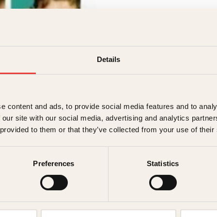
199
kr
Utsolgt
Ikke på lager
Ikke tilgjen
Details
Beskrivelse
Ekstra detaljer
Beskriv
e content and ads, to provide social media features and to analy
 our site with our social media, advertising and analytics partn
Forlag
 provided to them or that they’ve collected from your use of their
Billy inngår et vedd
meitemark. Klarer ha
Målgruppe
belønning. Men ingen 
Preferences
Statistics
motarbeider ham på a
Språk
ISBN