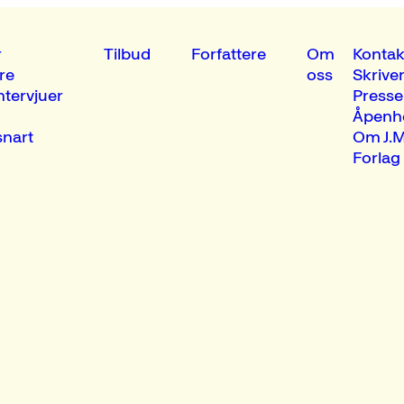
r
Tilbud
Forfattere
Om
Kontak
re
oss
Skrive
ntervjuer
Presse
Åpenh
nart
Om J.M
Forlag