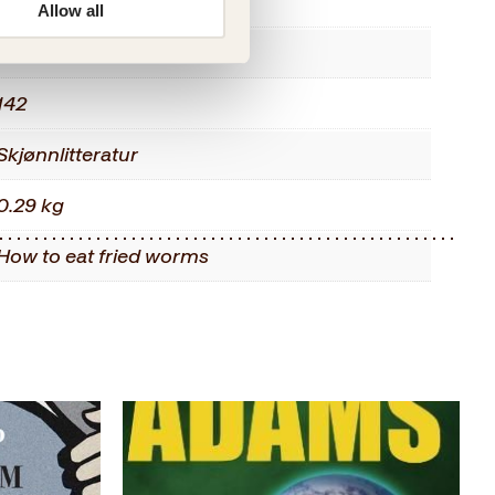
2006
Allow all
Innbundet
142
Skjønnlitteratur
0.29 kg
How to eat fried worms