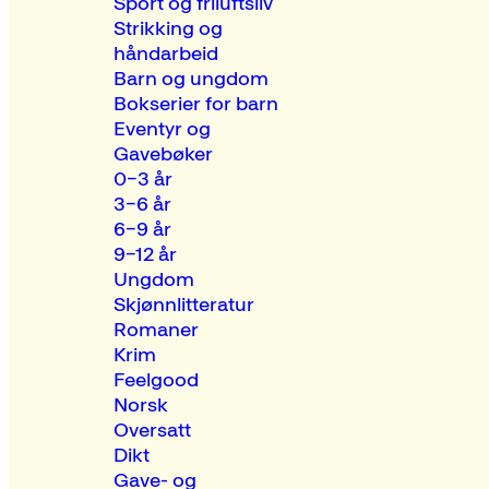
Sport og friluftsliv
Strikking og
håndarbeid
Barn og ungdom
Bokserier for barn
Eventyr og
Gavebøker
0–3 år
3–6 år
6–9 år
9–12 år
Ungdom
Skjønnlitteratur
Romaner
Krim
Feelgood
Norsk
Oversatt
Dikt
Gave- og