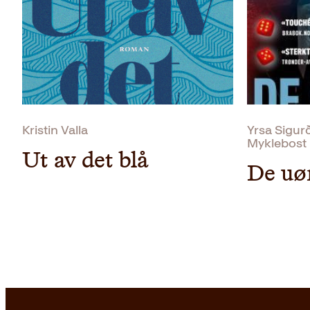
Kristin Valla
Yrsa Sigurð
Myklebost
Ut av det blå
De uø