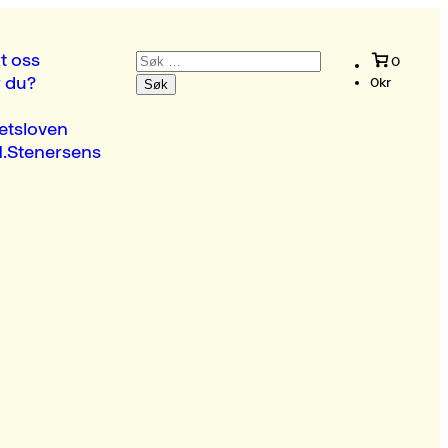
Søk
t oss
0
etter:
r du?
0
kr
etsloven
.Stenersens