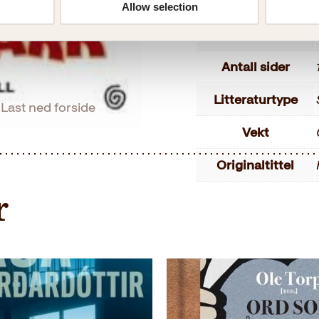
Utgivelsesår
Allow selection
Bokformat
Antall sider
Litteraturtype
Last ned forside
Vekt
Originaltittel
r