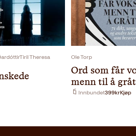
ardóttirTiril Theresa
Ole Torp
Ord som får v
nskede
menn til å grå
Innbundet
399
kr
Kjøp