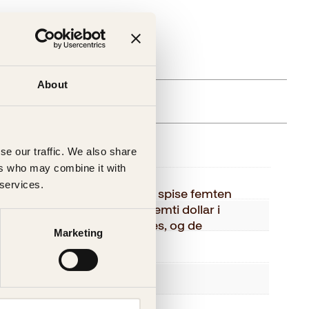
gelig (årsak uspesifisert)
About
else
se our traffic. We also share
ers who may combine it with
Kagge Forlag AS,
 services.
emål med vennene sine om å spise femten
n det, må vennene gi ham femti dollar i
9-12
av dem tror at han vil lykkes, og de
Marketing
lle mulige måter.
nob
9788248906513