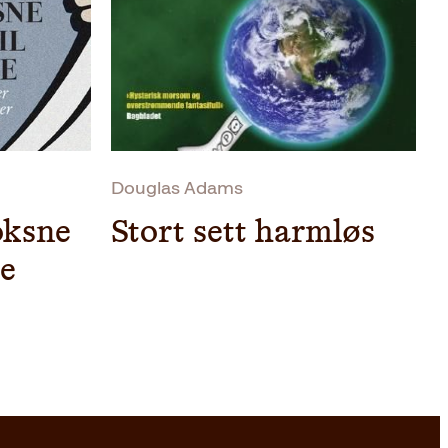
Douglas Adams
oksne
Stort sett harmløs
te