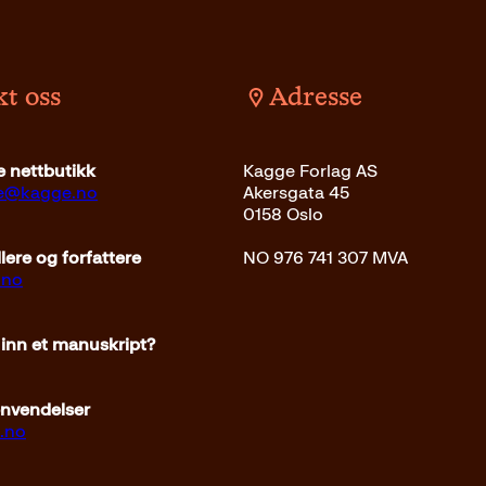
t oss
Adresse
kr
Les mer
 nettbutikk
Kagge Forlag AS
ce@kagge.no
Akersgata 45
0158 Oslo
ere og forfattere
NO 976 741 307 MVA
.no
 inn et manuskript?
envendelser
.no