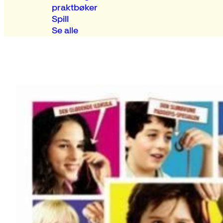
praktbøker
Spill
Se alle