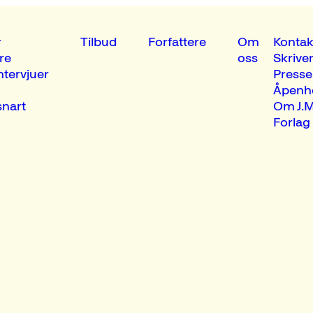
r
Tilbud
Forfattere
Om
Kontak
re
oss
Skrive
ntervjuer
Presse
Åpenh
nart
Om J.M
Forlag