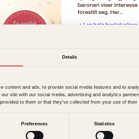
baronen viser interesse 
forestilt seg. Har…
→ Les hele beskrivelsen
Format:
Details
Pocket
199kr
e content and ads, to provide social media features and to analy
Innbundet
 our site with our social media, advertising and analytics partn
299kr
 provided to them or that they’ve collected from your use of their
Preferences
Statistics
199
kr
Kammerpiken
Kjøp