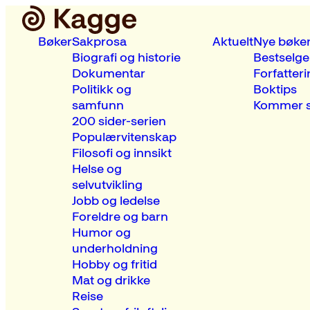
Bøker
Sakprosa
Aktuelt
Nye bøke
Biografi og historie
Bestselge
Dokumentar
Forfatteri
Politikk og
Boktips
samfunn
Kommer s
200 sider-serien
Populærvitenskap
Filosofi og innsikt
Helse og
selvutvikling
Jobb og ledelse
Foreldre og barn
Humor og
underholdning
Hobby og fritid
Mat og drikke
Reise