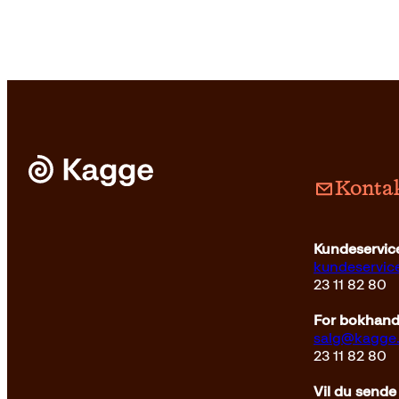
Kontak
Pocket
229
kr
Kjøp
Pocket
229
Kundeservice
kundeservi
23 11 82 80
For bokhandl
salg@kagge
23 11 82 80
Vil du sende