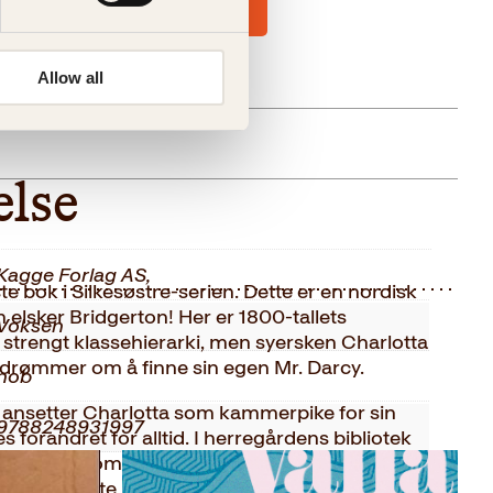
Allow all
else
Kagge Forlag AS,
 bok i Silkesøstre-serien. Dette er en nordisk
elsker Bridgerton! Her er 1800-tallets
Voksen
v strengt klassehierarki, men syersken Charlotta
 drømmer om å finne sin egen Mr. Darcy.
nob
 ansetter Charlotta som kammerpike for sin
9788248931997
res forandret for alltid. I herregårdens bibliotek
 nyutgitte romanen Stolthet og fordom, og den
2023
 håpe på ekte kjærlighet og frigjøring fra