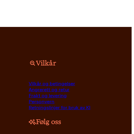
Vilkår
Opprinnelig
Nåværende
Innbundet
399
kr
349
kr
Kjøp
Vilkår og betingelser
pris
pris
Angrerett og retur
var:
er:
Frakt og levering
399kr.
349kr.
Personvern
Retningslinjer for bruk av KI
Følg oss