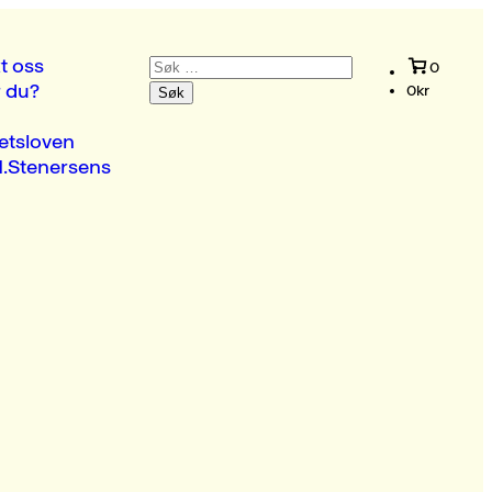
Søk
t oss
0
etter:
r du?
0
kr
etsloven
.Stenersens