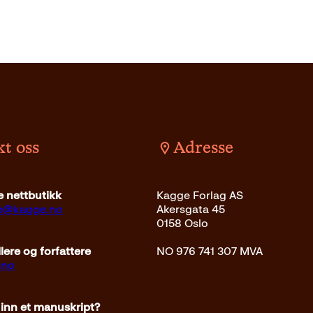
t oss
Adresse
kr
Kjøp
 nettbutikk
Kagge Forlag AS
ce@kagge.no
Akersgata 45
0158 Oslo
ere og forfattere
NO 976 741 307 MVA
.no
 inn et manuskript?