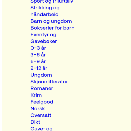
Sport og friluftsliv
Strikking og
håndarbeid
Barn og ungdom
Bokserier for barn
Eventyr og
Gavebøker
0–3 år
3–6 år
6–9 år
9–12 år
Ungdom
Skjønnlitteratur
Romaner
Krim
Feelgood
Norsk
Oversatt
Dikt
Gave- og