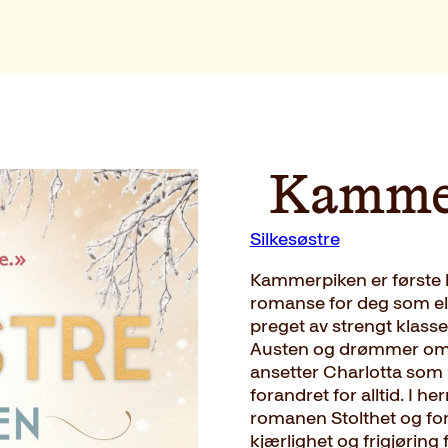
Kamme
Silkesøstre
Kammerpiken er første bo
romanse for deg som elsk
preget av strengt klasse
Austen og drømmer om å
ansetter Charlotta som k
forandret for alltid. I h
romanen Stolthet og for
kjærlighet og frigjørin