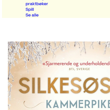
praktbøker
Spill
Se alle