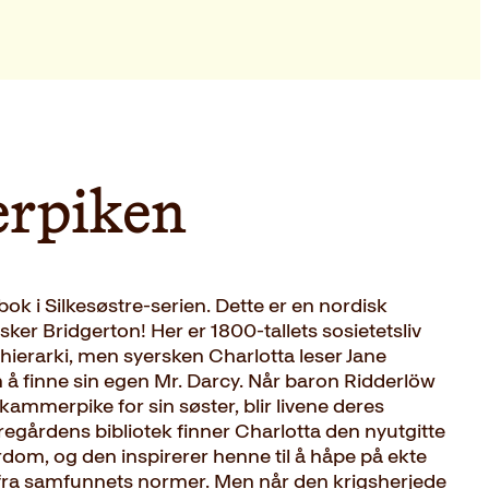
rpiken
k i Silkesøstre-serien. Dette er en nordisk
er Bridgerton! Her er 1800-tallets sosietetsliv
hierarki, men syersken Charlotta leser Jane
 finne sin egen Mr. Darcy. Når baron Ridderlöw
ammerpike for sin søster, blir livene deres
erregårdens bibliotek finner Charlotta den nyutgitte
dom, og den inspirerer henne til å håpe på ekte
g fra samfunnets normer. Men når den krigsherjede