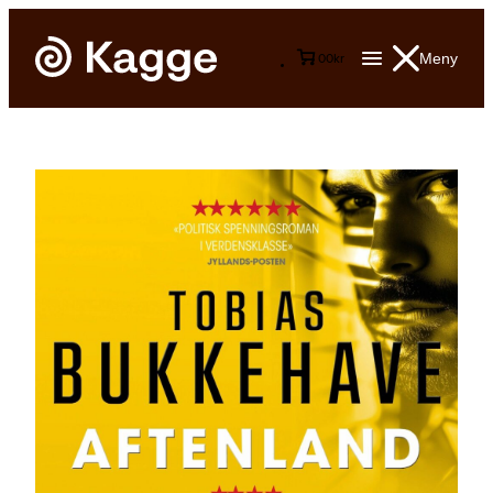
Meny
0
0
kr