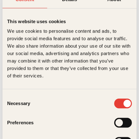
ISBN
9788248942375
sporene leder overraskende nok mot USA og den
unge, eksentriske presidenten Ted Clayton. Cortzen
må avsløre hva som skjuler seg bak hans
Utgivelsesår
2026
This website uses cookies
skyggefulle agenda.
Utgivelsesdato
15 Jul 2026
We use cookies to personalise content and ads, to
Aftenland er en tempofylt, underholdende og
urovekkende aktuell storpolitisk spionthriller av
provide social media features and to analyse our traffic.
I salg fra
08. Jul 2026
beste merke. Aftenland er tredje roman i serien om
We also share information about your use of our site with
Tom Cortzen.
our social media, advertising and analytics partners who
Bokformat
Innbundet
may combine it with other information that you’ve
Peter Mohlin og Peter
Peter Mohlin og Peter
Antall sider
405
provided to them or that they’ve collected from your use
Nyström
Nyström
of their services.
Det siste livet
Den høyre
Vekt
0.477 kg
hånden
Dimensjoner
3 × 13.5 × 21 cm
Pocket
239
kr
Kjøp
Consent
Necessary
Serie
Cortzen
Selection
Originaltittel
Aftenland
Preferences
Oversatt av
Inge Ulrik Gundersen