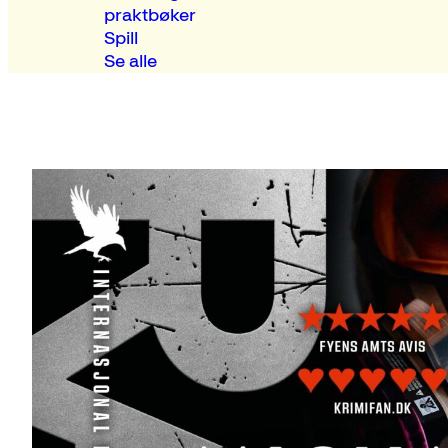
praktbøker
Spill
Se alle