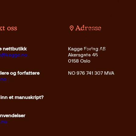
som forsvant sporløst
tilbake på jobb og n
kvinnen er solgt til 
av bordeller i Europa.
t oss
Adresse
sted mørkere enn hel
jenta mens hun ennå e
ukjent drapsmann som
 nettbutikk
Kagge Forlag AS
stiller ut ofrene på b
ce@kagge.no
Akersgata 45
neste offer.1. norske
0158 Oslo
oppgitt i publikasjon
ere og forfattere
NO 976 741 307 MVA
.no
 inn et manuskript?
envendelser
.no