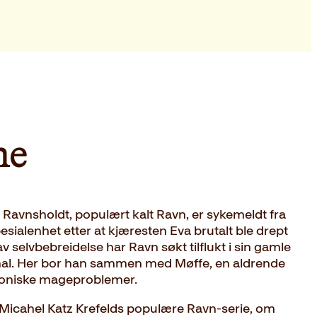
ne
Ravnsholdt, populært kalt Ravn, er sykemeldt fra
pesialenhet etter at kjæresten Eva brutalt ble drept
v selvbebreidelse har Ravn søkt tilflukt i sin gamle
anal. Her bor han sammen med Møffe, en aldrende
roniske mageproblemer.
i Micahel Katz Krefelds populære Ravn-serie, om