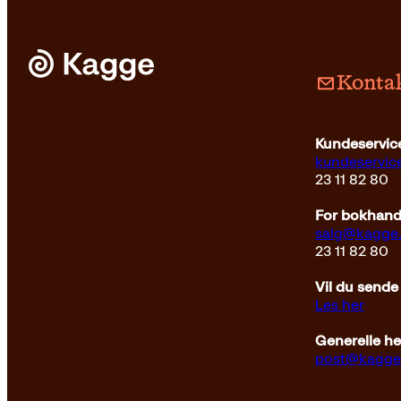
Kontak
Pocket
229
kr
Kjøp
Kundeservice
kundeservi
23 11 82 80
For bokhandl
salg@kagge
23 11 82 80
Vil du sende
Les her
Generelle h
post@kagge