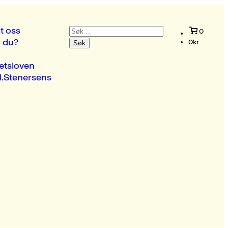
Søk
t oss
0
etter:
r du?
0
kr
etsloven
.Stenersens