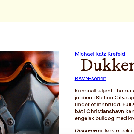
Michael Katz Krefeld
Dukke
RAVN-serien
Kriminalbetjent Thomas 
jobben i Station Citys s
under et innbrudd. Full a
båt i Christianshavn k
engelsk bulldog med k
Dukkene
er første bok 