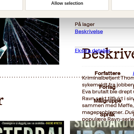
Allow selection
antall
Reduser
Øk
mengden
mengden
På lager
Beskrivelse
Ekstra detaljer
Beskriv
Last ned forside
Forfattere
Kriminalbetjent Thom
sykemeldt fra jobben 
Forlag
Eva brutalt ble drept
r
Ravn søkt tilflukt i s
Målgruppe
sammen med Møffe, e
mageproblemer.
Duk
Språk
populære Ravn-serie
arbeider med å spor
ISBN