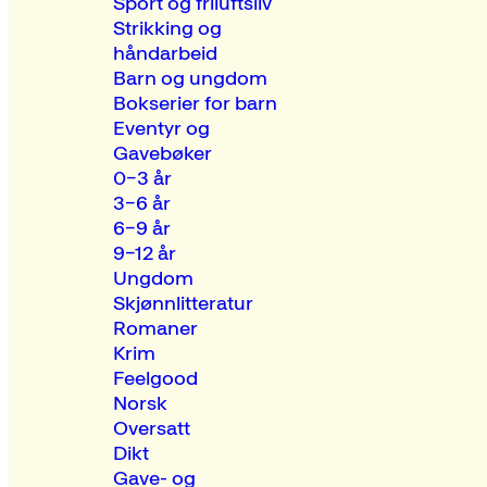
Sport og friluftsliv
Strikking og
håndarbeid
Barn og ungdom
Bokserier for barn
Eventyr og
Gavebøker
0–3 år
3–6 år
6–9 år
9–12 år
Ungdom
Skjønnlitteratur
Romaner
Krim
Feelgood
Norsk
Oversatt
Dikt
Gave- og