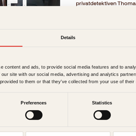
privatdetektiven Thoma
savnede personer.
→ Les hele beskrivelsen
Details
Format:
Innbundet
e content and ads, to provide social media features and to analy
429kr
 our site with our social media, advertising and analytics partn
 provided to them or that they’ve collected from your use of their
Pocket
229kr
Preferences
Statistics
229
kr
Dukkene
Kjøp