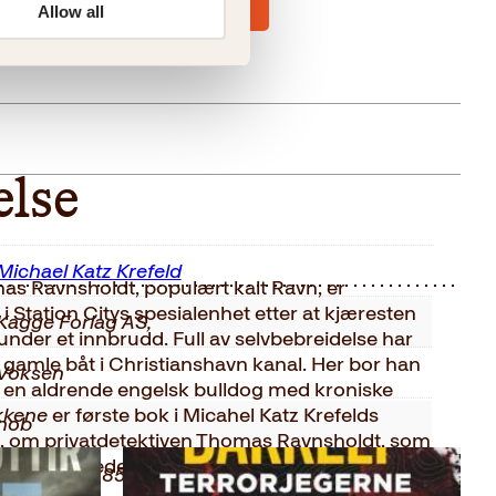
Allow all
else
Michael Katz Krefeld
as Ravnsholdt, populært kalt Ravn, er
i Station Citys spesialenhet etter at kjæresten
Kagge Forlag AS,
 under et innbrudd. Full av selvbebreidelse har
in gamle båt i Christianshavn kanal. Her bor han
Voksen
n aldrende engelsk bulldog med kroniske
kene
er første bok i Micahel Katz Krefelds
nob
, om privatdetektiven Thomas Ravnsholdt, som
e opp savnede personer.
9788248938590