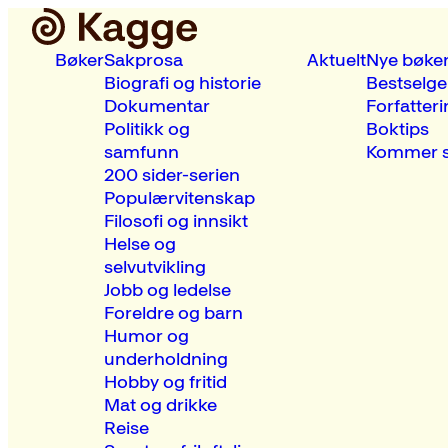
Bøker
Sakprosa
Aktuelt
Nye bøke
Biografi og historie
Bestselge
Dokumentar
Forfatteri
Politikk og
Boktips
samfunn
Kommer s
200 sider-serien
Populærvitenskap
Filosofi og innsikt
Helse og
selvutvikling
Jobb og ledelse
Foreldre og barn
Humor og
underholdning
Hobby og fritid
Mat og drikke
Reise