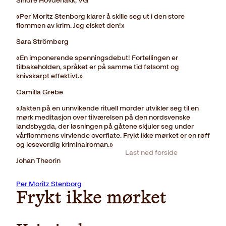
Sindre Hovdenakk, VG
«Per Moritz Stenborg klarer å skille seg ut i den store
flommen av krim. Jeg elsket den!»
Sara Strömberg
«En imponerende spenningsdebut! Fortellingen er
tilbakeholden, språket er på samme tid følsomt og
knivskarpt effektivt.»
Camilla Grebe
«Jakten på en unnvikende rituell morder utvikler seg til en
mørk meditasjon over tilværelsen på den nordsvenske
landsbygda, der løsningen på gåtene skjuler seg under
vårflommens virvlende overflate. Frykt ikke mørket er en røff
og leseverdig kriminalroman.»
Last ned forside
Johan Theorin
Per Moritz Stenborg
Frykt ikke mørket