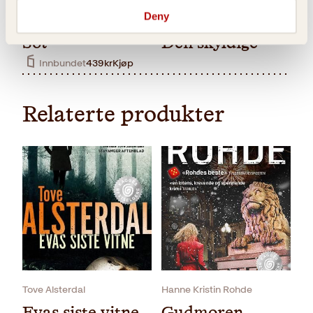
Pocket
249
kr
Kjøp
Deny
Sara Strömberg
Emma Viskic
Sot
Den skyldige
Innbundet
439
kr
Kjøp
Relaterte produkter
Pocket
239
kr
Kjøp
Tove Alsterdal
Hanne Kristin Rohde
Evas siste vitne
Gudmoren