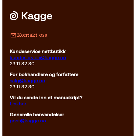
Pocket
179
kr
Kjøp
Kontakt oss
Kundeservice nettbutikk
kundeservice@kagge.no
23 11 82 80
For bokhandlere og forfattere
salg@kagge.no
23 11 82 80
Vil du sende inn et manuskript?
Les her
Generelle henvendelser
post@kagge.no