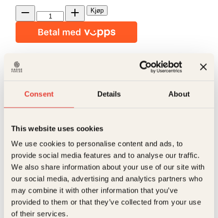
Frykt
Kjøp
ikke
Reduser
Øk
mørket
mengden
mengden
antall
På lager
Beskrivelse
Consent
Details
About
Ekstra detaljer
Beskrivelse
Forfattere
Per Moritz Stenborg
Frykt ikke mørket er en mørk, litterær krimroman om
This website uses cookies
kjærlighet og skyld. Romanen er hyllet for sin
psykologiske dybde og intense spenning.
Forlag
Kagge Forlag AS,
We use cookies to personalise content and ads, to
Året er 1983. I den fredelige bygda Silvernäs har en
Du vil også kanskje like
provide social media features and to analyse our traffic.
kvinne hengt seg i en låve, og en avhogd
Målgruppe
Voksen
We also share information about your use of our site with
menneskehånd blir funnet på en gjerdestolpe.
disse
Politimannen Erland Hjorts etterforskning avdekker
our social media, advertising and analytics partners who
Språk
nob
urovekkende hemmeligheter.
may combine it with other information that you’ve
Kroppsdeler driver frem i flomvannet. Langhårede
ISBN
9788248944195
provided to them or that they’ve collected from your use
ungdommer trekkes mot mørke ritualer. Og
kriminalinspektørene fra Stockholm vet mer enn de
of their services.