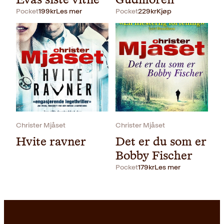
Pocket
199
kr
Les mer
Pocket
229
kr
Kjøp
Christer Mjåset
Christer Mjåset
Hvite ravner
Det er du som er
Bobby Fischer
Pocket
179
kr
Les mer