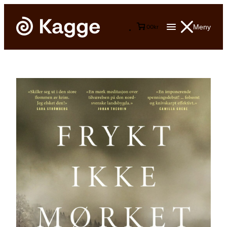
Meny
0
0
kr