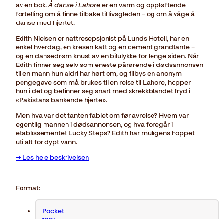
av en bok.
Å danse i Lahore
er en varm og oppløftende
fortelling om å finne tilbake til livsgleden – og om å våge å
danse med hjertet.
Edith Nielsen er nattresepsjonist på Lunds Hotell, har en
enkel hverdag, en kresen katt og en dement grandtante –
og en dansedrøm knust av en bilulykke for lenge siden. Når
Edith finner seg selv som eneste pårørende i dødsannonsen
til en mann hun aldri har hørt om, og tilbys en anonym
pengegave som må brukes til en reise til Lahore, hopper
hun i det og befinner seg snart med skrekkblandet fryd i
«Pakistans bankende hjerte».
Men hva var det tanten fablet om før avreise? Hvem var
egentlig mannen i dødsannonsen, og hva foregår i
etablissementet Lucky Steps? Edith har muligens hoppet
uti alt for dypt vann.
→ Les hele beskrivelsen
Format:
Pocket