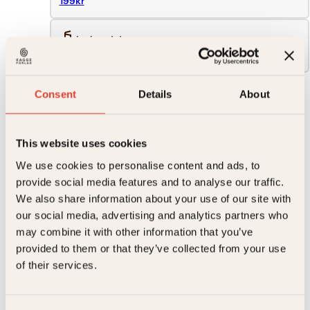
199kr
Innbundet
399kr
Consent
Details
About
399
kr
Å
Kjøp
danse
This website uses cookies
Reduser
Øk
i
mengden
mengden
Lahore
We use cookies to personalise content and ads, to
antall
provide social media features and to analyse our traffic.
We also share information about your use of our site with
På lager
Beskrivelse
our social media, advertising and analytics partners who
may combine it with other information that you’ve
Ekstra detaljer
Beskrivelse
provided to them or that they’ve collected from your use
of their services.
Forfattere
Anne Østby
Anne Østby gjorde stor suksess med feelgood-
romanen
Biter av lykke,
og er nå tilbake med en ny