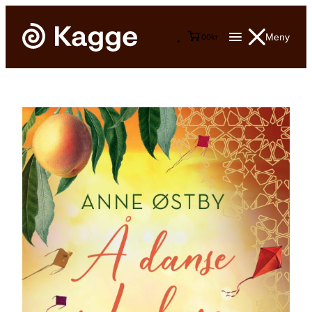
Meny
0
0
kr