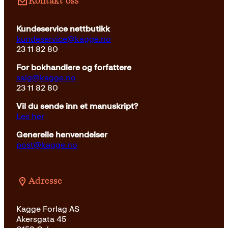
Kontakt oss
Kundeservice nettbutikk
kundeservice@kagge.no
23 11 82 80
For bokhandlere og forfattere
salg@kagge.no
23 11 82 80
Vil du sende inn et manuskript?
Les her
Generelle henvendelser
post@kagge.no
Adresse
Kagge Forlag AS
Akersgata 45