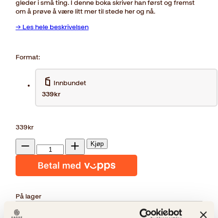
gleder i små ting. I denne boka skriver han først og fremst
om å prøve å være litt mer til stede her og nå.
→ Les hele beskrivelsen
Format:
Innbundet
339kr
339
kr
Her
Kjøp
og
Reduser
Øk
nå
mengden
mengden
antall
På lager
Beskrivelse