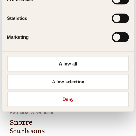
voksne menn til
å gråte
Statistics
Innbundet
399
kr
Kjøp
Marketing
Allow all
Allow selection
Pocket
179
kr
Les mer
Christian Krohg, Eilif
Eirik Jensen, Thomas Winje
Peterssen, Erik Werenskiold,
Øijord
Finn Hødnebø, Gerhard
Deny
Munthe, Halfdan Egedius,
Attentatet
Snorre SturlasonFinn
Hødnebø, W. Wetlesen
Snorre
Sturlasons