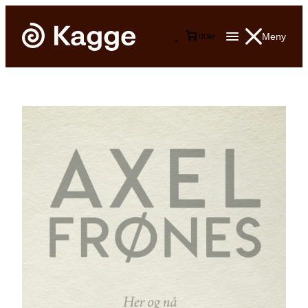
Meny
0
0
kr