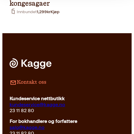
kongesagaer
Innbundet
1,299
kr
Kjøp
Pocket
179
kr
Kjøp
Kontakt oss
Kundeservice nettbutikk
kundeservice@kagge.no
23 11 82 80
For bokhandlere og forfattere
salg@kagge.no
23 11 82 80