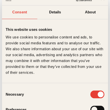
Ekstra detaljer
Beskrivelse
Consent
Details
About
Forlag
Kagge Forlag AS,
Axel Frønes skriver dikt om det som ofte er vanskelig
å snakke om: å ikke alltid ha kontroll på følelsene
sine, om å ikke alltid synes kjærlighet er enkelt, og
Målgruppe
Voksen
This website uses cookies
om å finne store gleder i små ting. I denne boka
Relaterte produkter
We use cookies to personalise content and ads, to
skriver han først og fremst om å prøve å være litt
Språk
nob
mer til stede her og nå.
provide social media features and to analyse our traffic.
ISBN
9788248933144
We also share information about your use of our site with
our social media, advertising and analytics partners who
Utgivelsesår
2023
may combine it with other information that you’ve
provided to them or that they’ve collected from your use
Bokformat
Innbundet
of their services.
Antall sider
142
Litteraturtype
Skjønnlitteratur
Consent
Necessary
Selection
Douglas Adams
Ole Torp
Vekt
0.28 kg
En bedrøvet laks
Ord som får
Dimensjoner
1.70 × 13.90 × 21.80 cm
Preferences