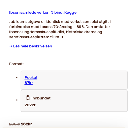
Ibsen samlede verker i 3 bind. Kagge
Jubileumsutgava er identisk med verket som blei utgitt i
forbindelse med Ibsens 70-årsdag i 1898. Den omfatter
Ibsens ungdomsskuespill, dikt, historiske drama og
samtidsskuespill fram til 1899.
→ Les hele beskrivelsen
Format:
Pocket
87kr
Innbundet
262kr
Opprinnelig
Nåværende
299
kr
262
kr