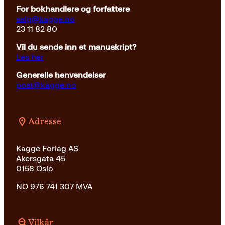
For bokhandlere og forfattere
salg@kagge.no
23 11 82 80
Vil du sende inn et manuskript?
Les her
Generelle henvendelser
post@kagge.no
Adresse
Kagge Forlag AS
Akersgata 45
0158 Oslo
NO 976 741 307 MVA
Vilkår