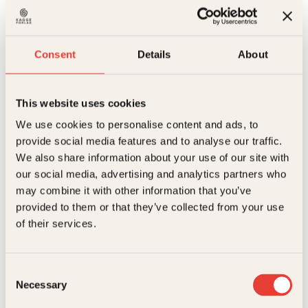
pris
pris
Samlede
var:
er:
Kjøp
verker
299kr.
262kr.
Reduser
Øk
antall
mengden
mengden
Consent
Details
About
På lager
Beskrivelse
This website uses cookies
We use cookies to personalise content and ads, to
Ekstra detaljer
Beskrivelse
provide social media features and to analyse our traffic.
We also share information about your use of our site with
Forfattere
Henrik Ibsen
our social media, advertising and analytics partners who
Jubileumsutgava er identisk med verket som blei
utgitt i forbindelse med Ibsens 70-årsdag i 1898.
may combine it with other information that you’ve
Den omfatter Ibsens ungdomsskuespill, dikt,
Forlag
Kagge Forlag AS,
provided to them or that they’ve collected from your use
historiske drama og samtidsskuespill fram til 1899.
Relaterte produkter
of their services.
Målgruppe
Voksen
Språk
nob
Consent
ISBN
9788248900153
Necessary
Selection