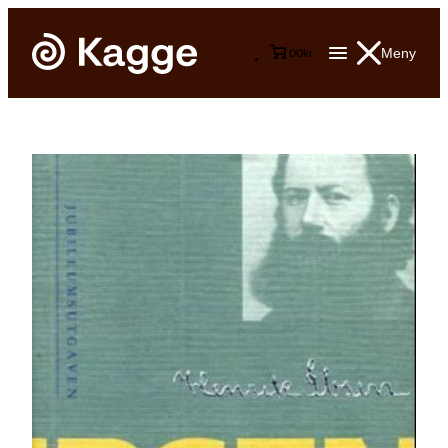
Meny
0
0
kr