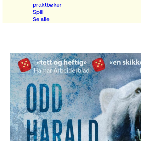
praktbøker
Spill
Se alle