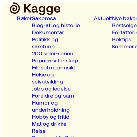
Bøker
Sakprosa
Aktuelt
Nye bøke
Biografi og historie
Bestselge
Dokumentar
Forfatteri
Politikk og
Boktips
samfunn
Kommer s
200 sider-serien
Populærvitenskap
Filosofi og innsikt
Helse og
selvutvikling
Jobb og ledelse
Foreldre og barn
Humor og
underholdning
Hobby og fritid
Mat og drikke
Reise