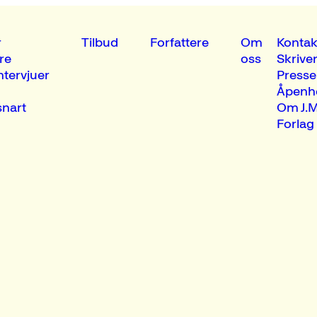
r
Tilbud
Forfattere
Om
Kontak
re
oss
Skrive
ntervjuer
Presse
Åpenh
nart
Om J.M
Forlag