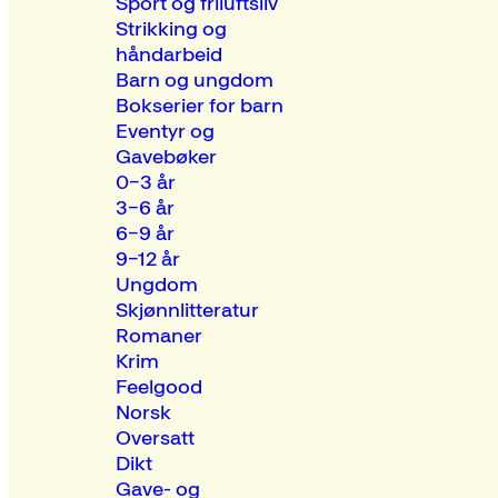
Sport og friluftsliv
Strikking og
håndarbeid
Barn og ungdom
Bokserier for barn
Eventyr og
Gavebøker
0–3 år
3–6 år
6–9 år
9–12 år
Ungdom
Skjønnlitteratur
Romaner
Krim
Feelgood
Norsk
Oversatt
Dikt
Gave- og