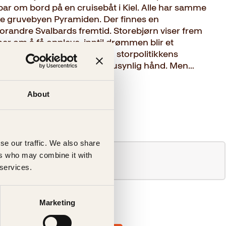
par om bord på en cruisebåt i Kiel. Alle har samme
ske gruvebyen Pyramiden. Der finnes en
randre Svalbards fremtid. Storebjørn viser frem
er om å få oppleve, inntil drømmen blir et
orie om bedrag, forræderi og storpolitikkens
 alle til brikker, styrt av en usynlig hånd. Men…
About
se our traffic. We also share
ers who may combine it with
 services.
Marketing