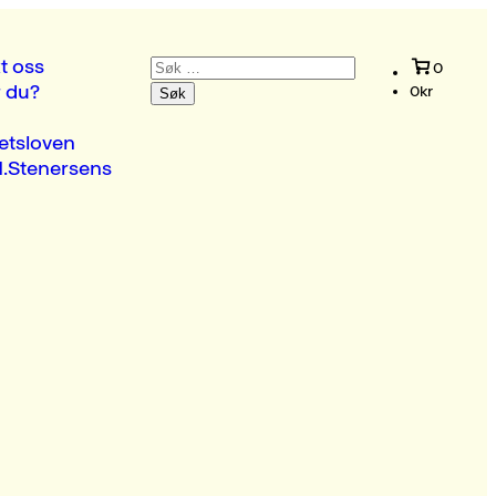
Søk
t oss
0
etter:
r du?
0
kr
etsloven
.Stenersens