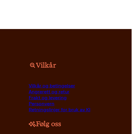
Vilkår
Innbundet
399
kr
Kjøp
Vilkår og betingelser
Angrerett og retur
Frakt og levering
Personvern
Retningslinjer for bruk av KI
Følg oss