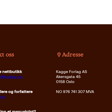
t oss
Adresse
Pocket
249
kr
Kjøp
 nettbutikk
Kagge Forlag AS
ce@kagge.no
Akersgata 45
0158 Oslo
ere og forfattere
NO 976 741 307 MVA
.no
 inn et manuskript?