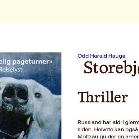
Odd Harald Hauge
Storeb
Thriller
Russland har aldri glem
siden. Helvete kan også
Moltzau guider en amer