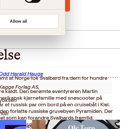
Allow all
else
Odd Harald Hauge
lemt at Norge tok Svalbard fra dem for hundre
Kagge Forlag AS,
e kaldt. Den berømte eventyreren Martin
merikansk kjernefamilie med snøscooter på
Voksen
r et russisk par om bord på en cruisebåt i Kiel.
den forlatte russiske gruvebyen Pyramiden. Der
nob
et som kan forandre Svalbards fremtid.
m det Svalbard alle drømmer om å få oppleve,
9788248924586