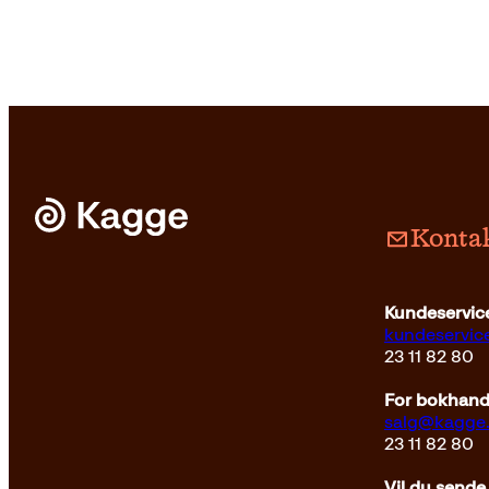
Kontak
Pocket
179
kr
Les mer
Kundeservice
kundeservi
23 11 82 80
For bokhandl
salg@kagge
23 11 82 80
Vil du sende