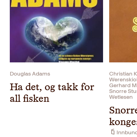
Douglas Adams
Christian K
Werenskiol
Gerhard Mu
Ha det, og takk for
Snorre Stu
Wetlesen
all fisken
Snorr
konge
Innbun