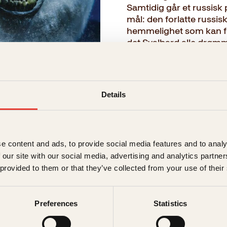
Samtidig går et russisk 
mål: den forlatte russi
hemmelighet som kan fo
det Svalbard alle drømm
mareritt. Det er en hist
nådeløse logikk, som gjør
→ Les hele beskrivelsen
Details
Format:
e content and ads, to provide social media features and to analy
Pocket
 our site with our social media, advertising and analytics partn
199kr
 provided to them or that they’ve collected from your use of their
Preferences
Statistics
199
kr