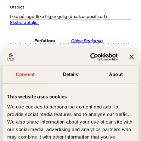
Utsolgt
Ikke på lager
Ikke tilgjengelig (årsak uspesifisert)
Ekstra detaljer
Forfattere
Chloe Benjamin
Forlag
Kagge Forlag AS,
Relaterte produkter
Målgruppe
Voksen
Consent
Details
About
Språk
nob
ISBN
9788248923510
This website uses cookies
Utgivelsesår
2019
We use cookies to personalise content and ads, to
provide social media features and to analyse our traffic.
Bokformat
Pocket
We also share information about your use of our site with
Antall sider
379
our social media, advertising and analytics partners who
may combine it with other information that you’ve
Vetle Lid Larssen
Christer Mjåset