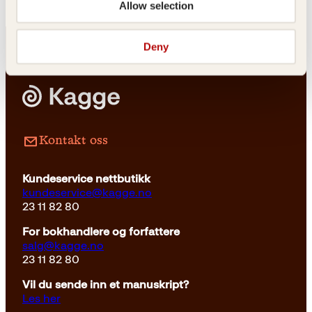
Allow selection
Deny
Kontakt oss
Kundeservice nettbutikk
kundeservice@kagge.no
23 11 82 80
For bokhandlere og forfattere
salg@kagge.no
23 11 82 80
Vil du sende inn et manuskript?
Les her