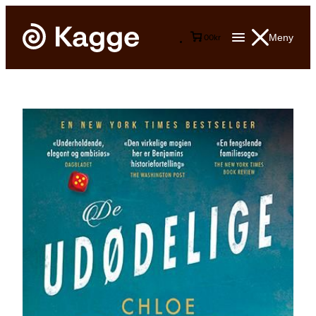
Meny
0
0
kr