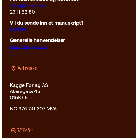
salg@kagge.no
23 11 82 80
Vil du sende inn et manuskript?
Les her
Generelle henvendelser
post@kagge.no
Adresse
Kagge Forlag AS
Akersgata 45
0158 Oslo
NO 976 741 307 MVA
Vilkår