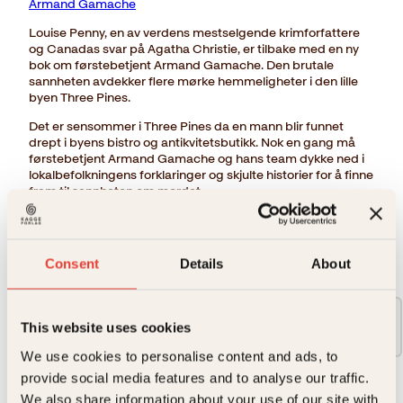
Armand Gamache
Louise Penny, en av verdens mestselgende krimforfattere
og Canadas svar på Agatha Christie, er tilbake med en ny
bok om førstebetjent Armand Gamache. Den brutale
sannheten avdekker flere mørke hemmeligheter i den lille
byen Three Pines.
Det er sensommer i Three Pines da en mann blir funnet
drept i byens bistro og antikvitetsbutikk. Nok en gang må
førstebetjent Armand Gamache og hans team dykke ned i
lokalbefolkningens forklaringer og skjulte historier for å finne
fram til sannheten om mordet.
→ Les hele beskrivelsen
Consent
Details
About
Format:
Pocket
This website uses cookies
229kr
We use cookies to personalise content and ads, to
provide social media features and to analyse our traffic.
229
kr
We also share information about your use of our site with