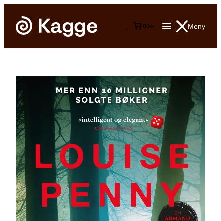
Meny
0
0
kr