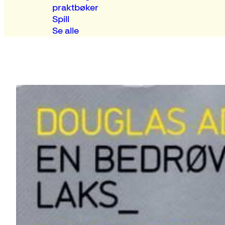
praktbøker
Spill
Se alle