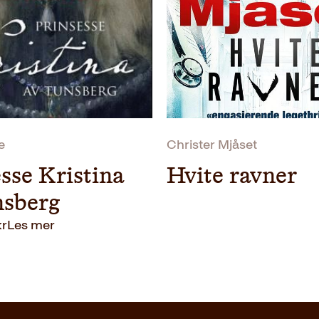
Litteraturtype
Vekt
Dimensjoner
Serie
Originaltittel
e
Christer Mjåset
Oversatt av
sse Kristina
Hvite ravner
nsberg
kr
Les mer