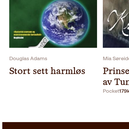
Douglas Adams
Mia Søreid
Stort sett harmløs
Prinse
av Tu
Pocket
179