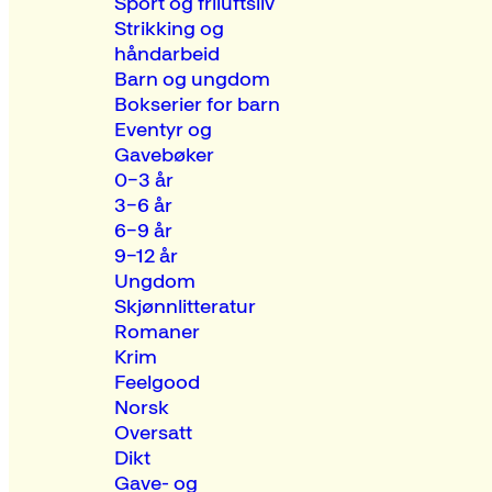
Sport og friluftsliv
Strikking og
håndarbeid
Barn og ungdom
Bokserier for barn
Eventyr og
Gavebøker
0–3 år
3–6 år
6–9 år
9–12 år
Ungdom
Skjønnlitteratur
Romaner
Krim
Feelgood
Norsk
Oversatt
Dikt
Gave- og