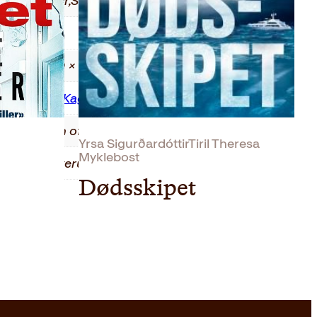
Faglitteratur
,
Skjønnlitteratur
0.31 kg
2.20 × 12.70 × 18.50 cm
Dirk GentlyKagge pocket
The salmon of doubt
Yrsa SigurðardóttirTiril Theresa
Myklebost
Svein Svarverud
Dødsskipet