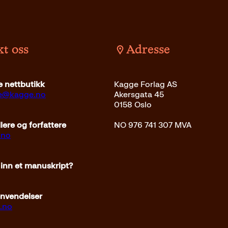
t oss
Adresse
Pocket
179
kr
Kjøp
 nettbutikk
Kagge Forlag AS
ce@kagge.no
Akersgata 45
0158 Oslo
ere og forfattere
NO 976 741 307 MVA
.no
 inn et manuskript?
envendelser
.no