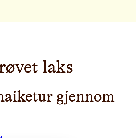
røvet laks
 haiketur gjennom
t