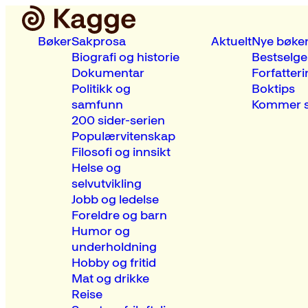
Bøker
Sakprosa
Aktuelt
Nye bøke
Biografi og historie
Bestselge
Dokumentar
Forfatteri
Politikk og
Boktips
samfunn
Kommer s
200 sider-serien
Populærvitenskap
Filosofi og innsikt
Helse og
selvutvikling
Jobb og ledelse
Foreldre og barn
Humor og
underholdning
Hobby og fritid
Mat og drikke
Reise