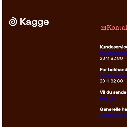
Kontak
Pocket
179
kr
Kjøp
Kundeservice
kundeservi
23 11 82 80
For bokhandl
salg@kagge
23 11 82 80
Vil du sende
Les her
Generelle h
post@kagge