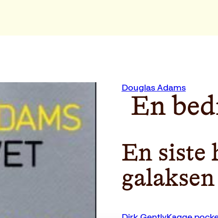
Douglas Adams
En bed
En siste
galaksen
Dirk GentlyKagge pocke