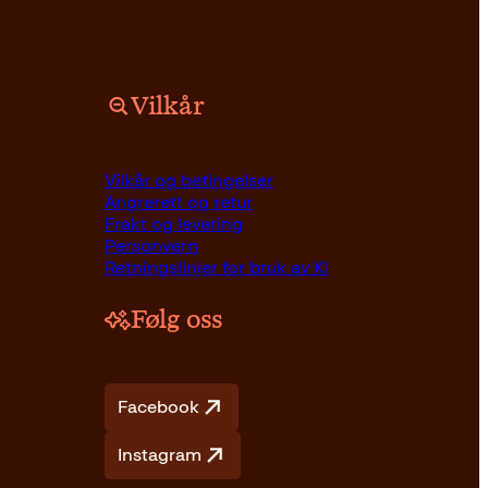
Vilkår
Pocket
179
kr
Les mer
Vilkår og betingelser
Angrerett og retur
Frakt og levering
Personvern
Retningslinjer for bruk av KI
Følg oss
Facebook
Instagram