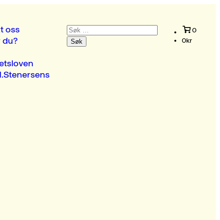
Søk
t oss
0
etter:
r du?
0
kr
etsloven
.Stenersens