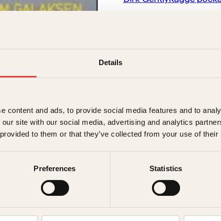
Boken er en ufullendt r
2001. Her møter vi den h
sporet av en halv katt og
en mengde av forfatteren
Details
intervjuer og småtekster
→ Les hele beskrivelsen
e content and ads, to provide social media features and to analy
179
kr
 our site with our social media, advertising and analytics partn
 provided to them or that they’ve collected from your use of their
Utsolgt
Ikke på lager
Ikke tilgjen
Beskrivelse
Preferences
Statistics
Ekstra detaljer
Beskriv