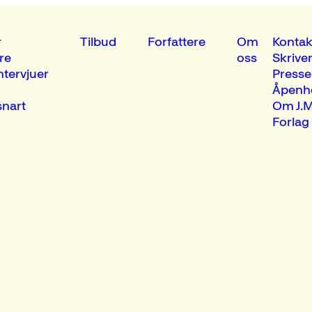
r
Tilbud
Forfattere
Om
Kontak
re
oss
Skrive
ntervjuer
Presse
Åpenh
nart
Om J.M
Forlag