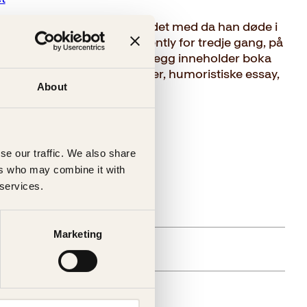
oman som forfatteren arbeidet med da han døde i
olistiske detektiven Dirk Gently for tredje gang, på
 en mystisk skuespiller. I tillegg inneholder boka
s etterlatte tekster; noveller, humoristiske essay,
About
.
se our traffic. We also share
ers who may combine it with
 services.
gelig (årsak uspesifisert)
Marketing
else