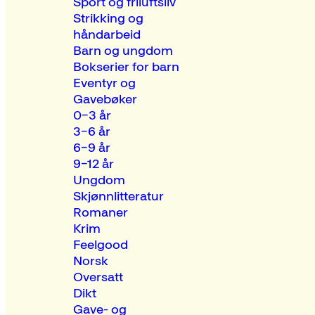
Sport og friluftsliv
Strikking og
håndarbeid
Barn og ungdom
Bokserier for barn
Eventyr og
Gavebøker
0–3 år
3–6 år
6–9 år
9–12 år
Ungdom
Skjønnlitteratur
Romaner
Krim
Feelgood
Norsk
Oversatt
Dikt
Gave- og