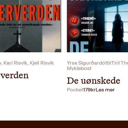
 Kari Risvik, Kjell Risvik
Yrsa SigurðardóttirTiril T
Myklebost
verden
De uønskede
Pocket
179
kr
Les mer