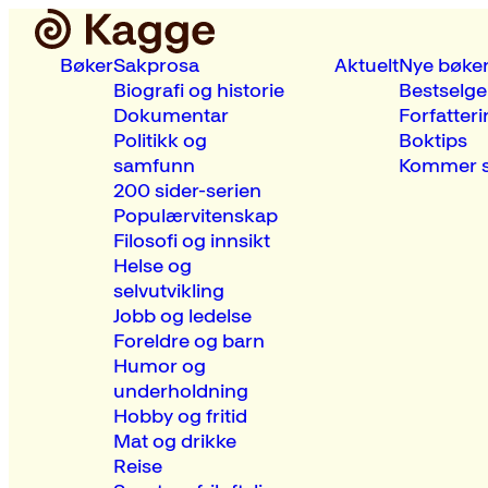
Bøker
Sakprosa
Aktuelt
Nye bøke
Biografi og historie
Bestselge
Dokumentar
Forfatteri
Politikk og
Boktips
samfunn
Kommer s
200 sider-serien
Populærvitenskap
Filosofi og innsikt
Helse og
selvutvikling
Jobb og ledelse
Foreldre og barn
Humor og
underholdning
Hobby og fritid
Mat og drikke
Reise