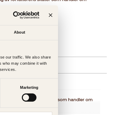
About
e
gelig (årsak uspesifisert)
se our traffic. We also share
ers who may combine it with
 services.
else
Marketing
Kahlil Gibran
tvalg av forfatterens sitater som handler om
Kagge Forlag AS,