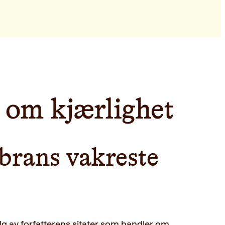
 om kjærlighet
ibrans vakreste
lg av forfatterens sitater som handler om