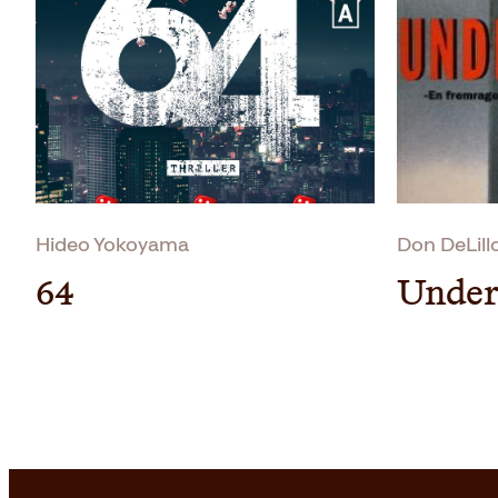
Hideo Yokoyama
Don DeLillo,
64
Under