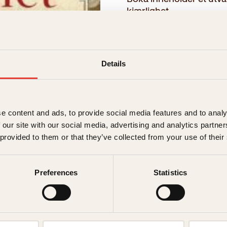
kjærlighet.
→ Les hele beskrivelsen
Details
Opprinnelig
Nåværend
299
kr
262
kr
pris
pris
Utsolgt
var:
er:
299kr.
262kr.
Ikke på lager
Ikke tilgjen
e content and ads, to provide social media features and to analy
Beskrivelse
 our site with our social media, advertising and analytics partn
 provided to them or that they’ve collected from your use of their
Ekstra detaljer
Beskriv
Preferences
Statistics
Forfattere
Boka inneholder et u
kjærlighet.
Forlag