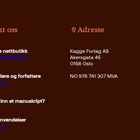
t oss
Adresse
Opprinnelig
Nåværende
kr
218
kr
Les mer
 nettbutikk
Kagge Forlag AS
pris
pris
ce@kagge.no
Akersgata 45
var:
er:
0158 Oslo
249kr.
218kr.
ere og forfattere
NO 976 741 307 MVA
.no
 inn et manuskript?
envendelser
.no