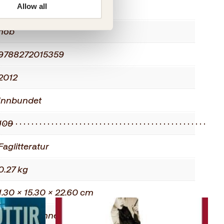
Allow all
Voksen
nob
9788272015359
2012
Innbundet
109
Faglitteratur
0.27 kg
1.30 × 15.30 × 22.60 cm
Yvonne Dehnes