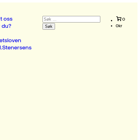
Søk
t oss
0
etter:
r du?
0
kr
etsloven
.Stenersens