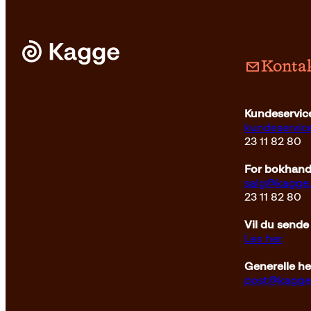
Kontak
Pocket
249
kr
Les mer
Pocket
249
Kundeservice
kundeservi
23 11 82 80
For bokhandl
salg@kagge
23 11 82 80
Vil du sende
Les her
Generelle h
post@kagge