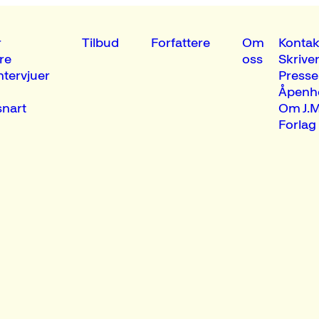
r
Tilbud
Forfattere
Om
Kontak
re
oss
Skrive
ntervjuer
Presse
Åpenh
nart
Om J.M
Forlag