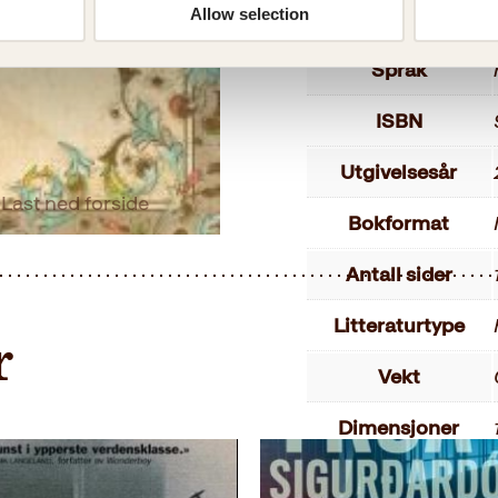
Allow selection
Målgruppe
Språk
ISBN
Utgivelsesår
Last ned forside
Bokformat
Antall sider
Litteraturtype
r
Vekt
Dimensjoner
Oversatt av