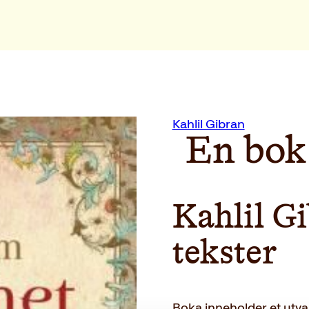
Kahlil Gibran
En bok
Kahlil G
tekster
Boka inneholder et utva