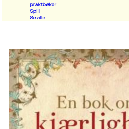
praktbøker
Spill
Se alle