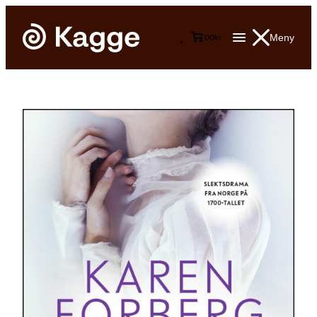
Meny
0
0
kr