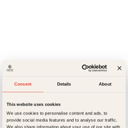
Consent
Details
About
Last ned forside
Sissel Wennersgaard, @mammasissel_leser
This website uses cookies
We use cookies to personalise content and ads, to
Karen Forberg
provide social media features and to analyse our traffic.
Det første bryllupet
We also share information about your use of our site with