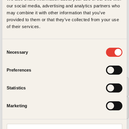
Miraklenes tid
our social media, advertising and analytics partners who
may combine it with other information that you’ve
Det første bryllupet
er første bok i serien
Miraklenes tid,
et
gripende slektsdrama fra de omveltende tiårene før og
provided to them or that they’ve collected from your use
etter mirakelåret 1814.
of their services.
Kjærlighet og svik, vennskap og fiendskap veves sammen i
en fargerik fortelling om menneskeskjebner i en verden i
endring.
Consent
Necessary
→ Les hele beskrivelsen
Selection
Preferences
Format:
Pocket
Statistics
229kr
Innbundet
Marketing
299kr