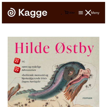
Meny
0
0
kr