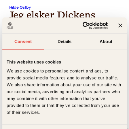
Hilde Østby
Jeg elsker Dickens
Den danske eventyrforfatteren H.C. Andersen besøkte sitt
store forbilde Charles Dickens på hans landsted i Kent
sommeren 1857. Han ble værende i fem uker, mye lenger
Consent
Details
About
enn planlagt. Etter dette traff de to forfatterne hverandre
aldri igjen. Hva skjedde egentlig denne sommeren?
Jeg elsker Dickens
er en roman om H.C. Andersen, om
This website uses cookies
hvordan han kjemper seg ut av fattigdom og vold og på
veien omskaper vonde opplevelser til ikoniske eventyr. Det
We use cookies to personalise content and ads, to
er en fortelling om berømmelse og ensomhet, og om å være
provide social media features and to analyse our traffic.
den evige gjest, ført i pennen av en hemmelighetsfull
arkivar. Men mest av alt handler romanen om å være
We also share information about your use of our site with
hjelpeløst forelsket og villig til å gjøre alt for å oppnå den
our social media, advertising and analytics partners who
store og usannsynlige kjærligheten.
may combine it with other information that you’ve
→ Les hele beskrivelsen
provided to them or that they’ve collected from your use
of their services.
Format: