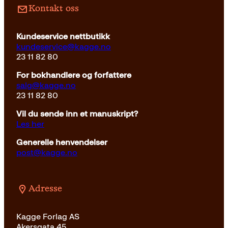
Kontakt oss
Kundeservice nettbutikk
kundeservice@kagge.no
23 11 82 80
For bokhandlere og forfattere
salg@kagge.no
23 11 82 80
Vil du sende inn et manuskript?
Les her
Generelle henvendelser
post@kagge.no
Adresse
Kagge Forlag AS
Akersgata 45